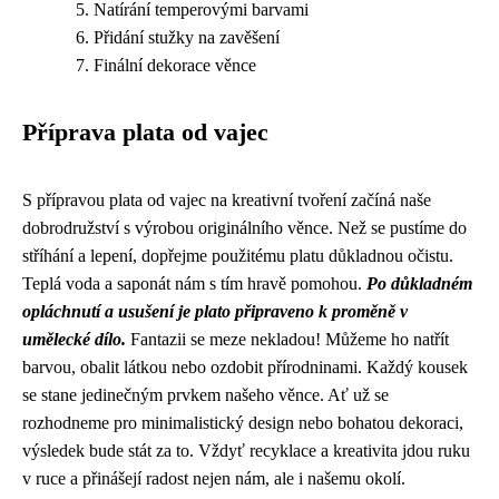
Natírání temperovými barvami
Přidání stužky na zavěšení
Finální dekorace věnce
Příprava plata od vajec
S přípravou plata od vajec na kreativní tvoření začíná naše
dobrodružství s výrobou originálního věnce. Než se pustíme do
stříhání a lepení, dopřejme použitému platu důkladnou očistu.
Teplá voda a saponát nám s tím hravě pomohou.
Po důkladném
opláchnutí a usušení je plato připraveno k proměně v
umělecké dílo.
Fantazii se meze nekladou! Můžeme ho natřít
barvou, obalit látkou nebo ozdobit přírodninami. Každý kousek
se stane jedinečným prvkem našeho věnce. Ať už se
rozhodneme pro minimalistický design nebo bohatou dekoraci,
výsledek bude stát za to. Vždyť recyklace a kreativita jdou ruku
v ruce a přinášejí radost nejen nám, ale i našemu okolí.