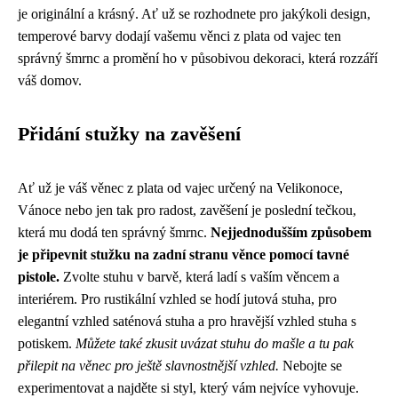
je originální a krásný. Ať už se rozhodnete pro jakýkoli design,
temperové barvy dodají vašemu věnci z plata od vajec ten
správný šmrnc a promění ho v působivou dekoraci, která rozzáří
váš domov.
Přidání stužky na zavěšení
Ať už je váš věnec z plata od vajec určený na Velikonoce,
Vánoce nebo jen tak pro radost, zavěšení je poslední tečkou,
která mu dodá ten správný šmrnc.
Nejjednodušším způsobem
je připevnit stužku na zadní stranu věnce pomocí tavné
pistole.
Zvolte stuhu v barvě, která ladí s vaším věncem a
interiérem. Pro rustikální vzhled se hodí jutová stuha, pro
elegantní vzhled saténová stuha a pro hravější vzhled stuha s
potiskem.
Můžete také zkusit uvázat stuhu do mašle a tu pak
přilepit na věnec pro ještě slavnostnější vzhled.
Nebojte se
experimentovat a najděte si styl, který vám nejvíce vyhovuje.