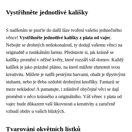
Vystřihněte jednotlivé kalíšky
S nadšením se pusťte do další fáze tvoření vašeho jedinečného
věnce!
Vystřihněte jednotlivé kalíšky z plata od vajec
.
Nebojte se drobných nedokonalostí, ty dodají vašemu věnci na
originalitě a rustikálním šarmu. Představte si, jak krásně se
kalíšky promění v něžné květy, které rozzáří váš domov. Každý
kalíšek je jako prázdné plátno, na které můžete zhmotnit svou
kreativitu. Můžete je natřít pestrými barvami, obalit je třpytivými
stuhami, nebo je třeba ozdobit drobnými knoflíky. Fantazii se
meze nekladou! A pamatujte, i zdánlivě obyčejné věci se dají
proměnit v něco krásného a originálního. Váš věnec z plata od
vajec bude důkazem vaší šikovnosti a kreativity a zaručeně
vzbudí obdiv u vašich blízkých.
Tvarování okvětních lístků