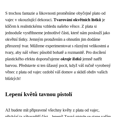
S trochou fantazie a šikovnosti proměníme obyčejné plato od
vajec v okouzlující dekoraci.
Tvarování okvětních lístků
je
klíčem k realistickému vzhledu našeho věnce. Z plata si
jednoduše vystřihneme jednotlivé části, které nám poslouží jako
okvětní lístky. Jemným protažením a ohnutím jim dodáme
přirozený tvar. Můžeme experimentovat s různými velikostmi a
tvary, aby náš věnec působil bohatě a rozmanitě. Pro docílení
plastického efektu doporučujeme
okraje lístků
jemně natřít
barvou. Představte si ten úžasný pocit, když váš ručně vyrobený
věnec z plata od vajec ozdobí váš domov a sklidí obdiv vašich
blízkých!
Lepení květů tavnou pistolí
Až budete mít připravené všechny květy z plata od vajec,
přichází ta zábavnější část – lepení! Tavná pistole se stane vaším