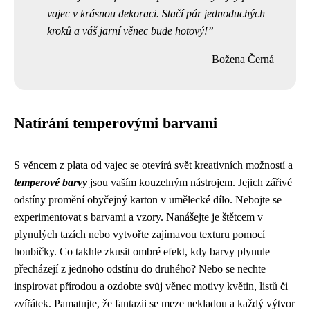
vajec v krásnou dekoraci. Stačí pár jednoduchých
kroků a váš jarní věnec bude hotový!
Božena Černá
Natírání temperovými barvami
S věncem z plata od vajec se otevírá svět kreativních možností a
temperové barvy
jsou vaším kouzelným nástrojem. Jejich zářivé
odstíny promění obyčejný karton v umělecké dílo. Nebojte se
experimentovat s barvami a vzory. Nanášejte je štětcem v
plynulých tazích nebo vytvořte zajímavou texturu pomocí
houbičky. Co takhle zkusit ombré efekt, kdy barvy plynule
přecházejí z jednoho odstínu do druhého? Nebo se nechte
inspirovat přírodou a ozdobte svůj věnec motivy květin, listů či
zvířátek. Pamatujte, že fantazii se meze nekladou a každý výtvor