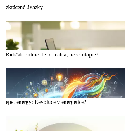
zkrácené úvazky
Řidičák online: Je to realita, nebo utopie?
epet energy: Revoluce v energetice?