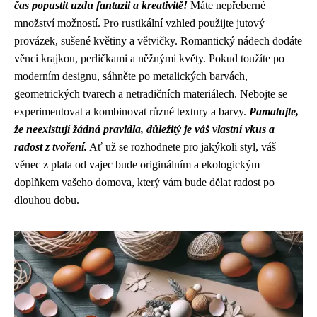
čas popustit uzdu fantazii a kreativitě!
Máte nepřeberné
množství možností. Pro rustikální vzhled použijte jutový
provázek, sušené květiny a větvičky. Romantický nádech dodáte
věnci krajkou, perličkami a něžnými květy. Pokud toužíte po
moderním designu, sáhněte po metalických barvách,
geometrických tvarech a netradičních materiálech. Nebojte se
experimentovat a kombinovat různé textury a barvy.
Pamatujte,
že neexistují žádná pravidla, důležitý je váš vlastní vkus a
radost z tvoření.
Ať už se rozhodnete pro jakýkoli styl, váš
věnec z plata od vajec bude originálním a ekologickým
doplňkem vašeho domova, který vám bude dělat radost po
dlouhou dobu.