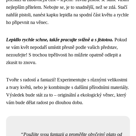
nejlepším přítelem. Nebojte se, je to snadnější, než se zdá. Stačí
nahřát pistoli, nanést kapku lepidla na spodní část květu a rychle
ho připevnit na věnec.
Lepidlo rychle schne, takže pracujte svižně a s jistotou.
Pokud
se vám květ nepodaří umístit přesně podle vašich představ,
nezoufejte! S trochou trpělivosti ho můžete opatrně odlepit a
zkusit to znovu.
Tvořte s radostí a fantazií! Experimentujte s různými velikostmi
a tvary květů, nebo je kombinujte s dalšími přírodními materiály.
Výsledek bude stát za to – originální a ekologický věnec, který
vám bude dělat radost po dlouhou dobu.
Použijte svou fantazii a proměňte obyčejný plato od