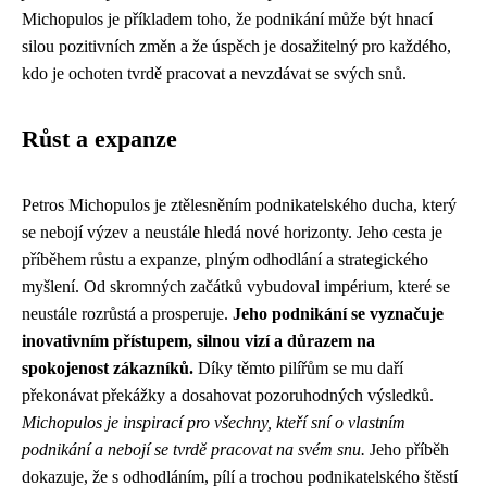
Michopulos je příkladem toho, že podnikání může být hnací
silou pozitivních změn a že úspěch je dosažitelný pro každého,
kdo je ochoten tvrdě pracovat a nevzdávat se svých snů.
Růst a expanze
Petros Michopulos je ztělesněním podnikatelského ducha, který
se nebojí výzev a neustále hledá nové horizonty. Jeho cesta je
příběhem růstu a expanze, plným odhodlání a strategického
myšlení. Od skromných začátků vybudoval impérium, které se
neustále rozrůstá a prosperuje.
Jeho podnikání se vyznačuje
inovativním přístupem, silnou vizí a důrazem na
spokojenost zákazníků.
Díky těmto pilířům se mu daří
překonávat překážky a dosahovat pozoruhodných výsledků.
Michopulos je inspirací pro všechny, kteří sní o vlastním
podnikání a nebojí se tvrdě pracovat na svém snu.
Jeho příběh
dokazuje, že s odhodláním, pílí a trochou podnikatelského štěstí