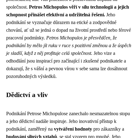
společnost.
Petros Michopulos věří v sílu technologií a jejich
schopnost přinášet efektivní a udržitelná řešení.
Jeho
podnikání se vyznačuje důrazem na etické a zodpovědné
chování, ať už se jedná o dopad na životní prostředí nebo férové
pracovní podmínky.
Petros Michopulos je přesvědčen, že
podnikání by mělo jít ruku v ruce s pozitivní změnou a že úspěch
je sladší, když z něj profituje celá společnost.
Jeho vize a
odhodlání jsou inspirací pro začínající i zkušené podnikatele a
dokazují, že s vášní a pevnou vírou v sebe sama lze dosáhnout
pozoruhodných výsledků.
Dědictví a vliv
Podnikání Petrose Michopulose zanechalo nesmazatelnou stopu
a jeho dědictví nadále inspiruje. Jeho inovativní přístup k
podnikání, zaměřený na
vytváření hodnoty
pro zákazníky a
budování silných vztahů
, se stal vzorem pro mnohé. Jeho