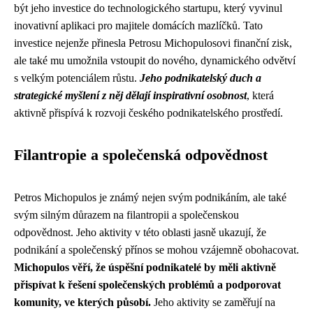
být jeho investice do technologického startupu, který vyvinul
inovativní aplikaci pro majitele domácích mazlíčků. Tato
investice nejenže přinesla Petrosu Michopulosovi finanční zisk,
ale také mu umožnila vstoupit do nového, dynamického odvětví
s velkým potenciálem růstu.
Jeho podnikatelský duch a
strategické myšlení z něj dělají inspirativní osobnost
, která
aktivně přispívá k rozvoji českého podnikatelského prostředí.
Filantropie a společenská odpovědnost
Petros Michopulos je známý nejen svým podnikáním, ale také
svým silným důrazem na filantropii a společenskou
odpovědnost. Jeho aktivity v této oblasti jasně ukazují, že
podnikání a společenský přínos se mohou vzájemně obohacovat.
Michopulos věří, že úspěšní podnikatelé by měli aktivně
přispívat k řešení společenských problémů a podporovat
komunity, ve kterých působí.
Jeho aktivity se zaměřují na