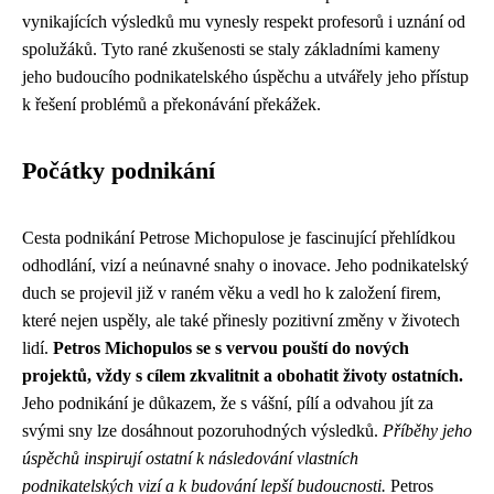
vynikajících výsledků mu vynesly respekt profesorů i uznání od
spolužáků. Tyto rané zkušenosti se staly základními kameny
jeho budoucího podnikatelského úspěchu a utvářely jeho přístup
k řešení problémů a překonávání překážek.
Počátky podnikání
Cesta podnikání Petrose Michopulose je fascinující přehlídkou
odhodlání, vizí a neúnavné snahy o inovace. Jeho podnikatelský
duch se projevil již v raném věku a vedl ho k založení firem,
které nejen uspěly, ale také přinesly pozitivní změny v životech
lidí.
Petros Michopulos se s vervou pouští do nových
projektů, vždy s cílem zkvalitnit a obohatit životy ostatních.
Jeho podnikání je důkazem, že s vášní, pílí a odvahou jít za
svými sny lze dosáhnout pozoruhodných výsledků.
Příběhy jeho
úspěchů inspirují ostatní k následování vlastních
podnikatelských vizí a k budování lepší budoucnosti.
Petros