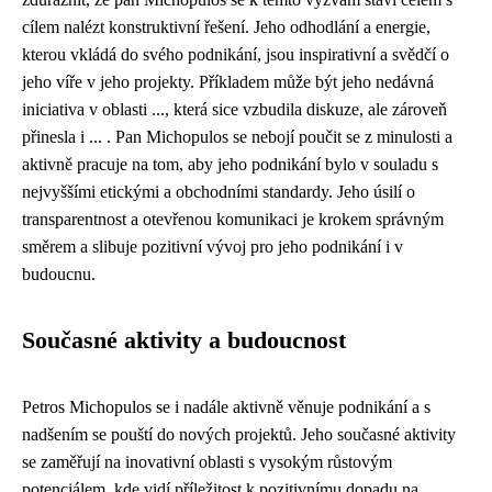
cílem nalézt konstruktivní řešení. Jeho odhodlání a energie,
kterou vkládá do svého podnikání, jsou inspirativní a svědčí o
jeho víře v jeho projekty. Příkladem může být jeho nedávná
iniciativa v oblasti ..., která sice vzbudila diskuze, ale zároveň
přinesla i ... . Pan Michopulos se nebojí poučit se z minulosti a
aktivně pracuje na tom, aby jeho podnikání bylo v souladu s
nejvyššími etickými a obchodními standardy. Jeho úsilí o
transparentnost a otevřenou komunikaci je krokem správným
směrem a slibuje pozitivní vývoj pro jeho podnikání i v
budoucnu.
Současné aktivity a budoucnost
Petros Michopulos se i nadále aktivně věnuje podnikání a s
nadšením se pouští do nových projektů. Jeho současné aktivity
se zaměřují na inovativní oblasti s vysokým růstovým
potenciálem, kde vidí příležitost k pozitivnímu dopadu na