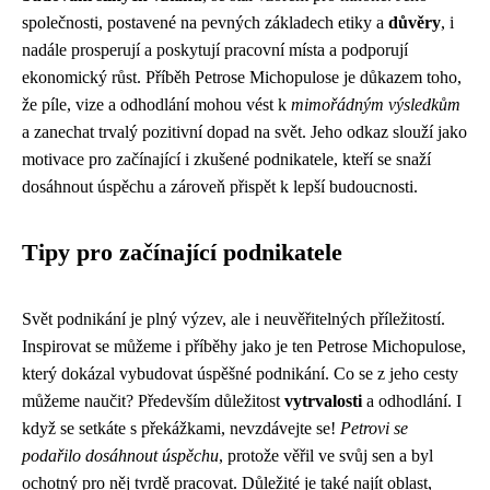
společnosti, postavené na pevných základech etiky a
důvěry
, i
nadále prosperují a poskytují pracovní místa a podporují
ekonomický růst. Příběh Petrose Michopulose je důkazem toho,
že píle, vize a odhodlání mohou vést k
mimořádným výsledkům
a zanechat trvalý pozitivní dopad na svět. Jeho odkaz slouží jako
motivace pro začínající i zkušené podnikatele, kteří se snaží
dosáhnout úspěchu a zároveň přispět k lepší budoucnosti.
Tipy pro začínající podnikatele
Svět podnikání je plný výzev, ale i neuvěřitelných příležitostí.
Inspirovat se můžeme i příběhy jako je ten Petrose Michopulose,
který dokázal vybudovat úspěšné podnikání. Co se z jeho cesty
můžeme naučit? Především důležitost
vytrvalosti
a odhodlání. I
když se setkáte s překážkami, nevzdávejte se!
Petrovi se
podařilo dosáhnout úspěchu
, protože věřil ve svůj sen a byl
ochotný pro něj tvrdě pracovat. Důležité je také najít oblast,