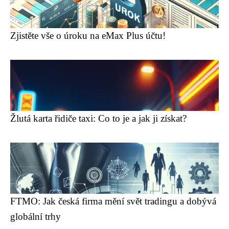
Zjistěte vše o úroku na eMax Plus účtu!
Žlutá karta řidiče taxi: Co to je a jak ji získat?
FTMO: Jak česká firma mění svět tradingu a dobývá
globální trhy