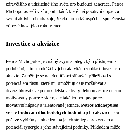
zdravějšího a udržitelnějšího světa pro budoucí generace. Petros
Michopulos věří v sílu podnikání, které má pozitivní dopad, a
svými aktivitami dokazuje, že ekonomický úspěch a společenská
odpovědnost jdou ruku v ruce.
Investice a akvizice
Petros Michopulos je známý svým strategickým přístupem k
podnikání, a to se odráží i v jeho aktivitách v oblasti investic a
akvizic. Zaměřuje se na identifikaci slibných příležitostí s
potenciálem růstu, které mu umožňují dále rozšiřovat a
diverzifikovat své podnikatelské aktivity. Jeho investice nejsou
motivovány pouze ziskem, ale také touhou podporovat
inovativní nápady a talentované jedince.
Petros Michopulos
věří v budování dlouhodobých hodnot
a jeho akvizice jsou
pečlivě vybírány s ohledem na jejich strategický význam a
potenciál synergie s jeho stávajícími podniky. Příkladem může