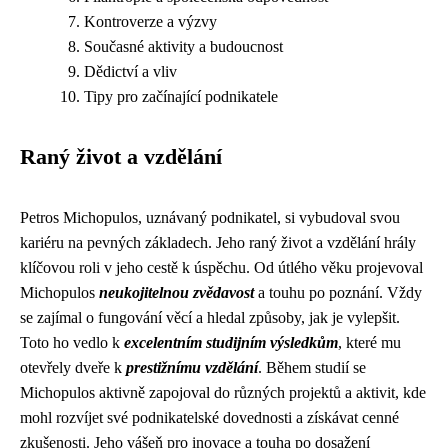
Kontroverze a výzvy
Současné aktivity a budoucnost
Dědictví a vliv
Tipy pro začínající podnikatele
Raný život a vzdělání
Petros Michopulos, uznávaný podnikatel, si vybudoval svou
kariéru na pevných základech. Jeho raný život a vzdělání hrály
klíčovou roli v jeho cestě k úspěchu. Od útlého věku projevoval
Michopulos
neukojitelnou zvědavost
a touhu po poznání. Vždy
se zajímal o fungování věcí a hledal způsoby, jak je vylepšit.
Toto ho vedlo k
excelentním studijním výsledkům
, které mu
otevřely dveře k
prestižnímu vzdělání
. Během studií se
Michopulos aktivně zapojoval do různých projektů a aktivit, kde
mohl rozvíjet své podnikatelské dovednosti a získávat cenné
zkušenosti. Jeho vášeň pro inovace a touha po dosažení