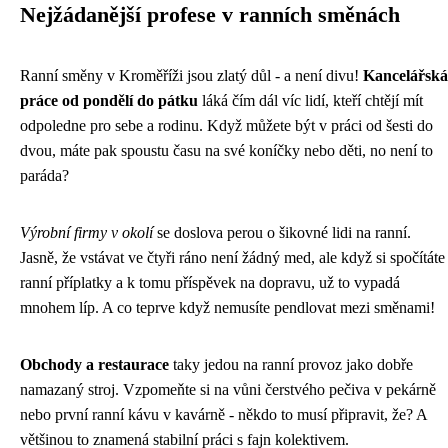
Nejžádanější profese v ranních směnách
Ranní směny v Kroměříži jsou zlatý důl - a není divu!
Kancelářská
práce od pondělí do pátku
láká čím dál víc lidí, kteří chtějí mít
odpoledne pro sebe a rodinu. Když můžete být v práci od šesti do
dvou, máte pak spoustu času na své koníčky nebo děti, no není to
paráda?
Výrobní firmy v okolí
se doslova perou o šikovné lidi na ranní.
Jasně, že vstávat ve čtyři ráno není žádný med, ale když si spočítáte
ranní příplatky a k tomu příspěvek na dopravu, už to vypadá
mnohem líp. A co teprve když nemusíte pendlovat mezi směnami!
Obchody a restaurace
taky jedou na ranní provoz jako dobře
namazaný stroj. Vzpomeňte si na vůni čerstvého pečiva v pekárně
nebo první ranní kávu v kavárně - někdo to musí připravit, že? A
většinou to znamená stabilní práci s fajn kolektivem.