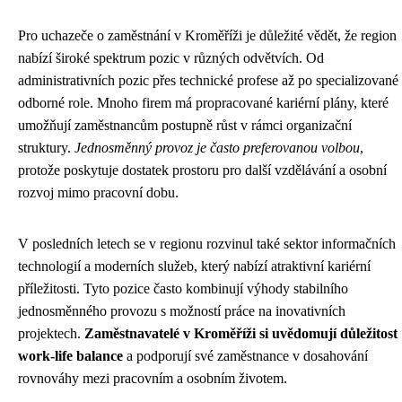
Pro uchazeče o zaměstnání v Kroměříži je důležité vědět, že region
nabízí široké spektrum pozic v různých odvětvích. Od
administrativních pozic přes technické profese až po specializované
odborné role. Mnoho firem má propracované kariérní plány, které
umožňují zaměstnancům postupně růst v rámci organizační
struktury.
Jednosměnný provoz je často preferovanou volbou
,
protože poskytuje dostatek prostoru pro další vzdělávání a osobní
rozvoj mimo pracovní dobu.
V posledních letech se v regionu rozvinul také sektor informačních
technologií a moderních služeb, který nabízí atraktivní kariérní
příležitosti. Tyto pozice často kombinují výhody stabilního
jednosměnného provozu s možností práce na inovativních
projektech.
Zaměstnavatelé v Kroměříži si uvědomují důležitost
work-life balance
a podporují své zaměstnance v dosahování
rovnováhy mezi pracovním a osobním životem.