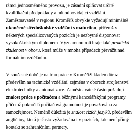
rámci jednosměnného provozu, je zásadní splňovat určité
kvalifikační předpoklady a mít odpovídající vzdělání.
Zaměstnavatelé v regionu Kroměříž obvykle vyžadují minimálně
ukončené středoškolské vzdělání s maturitou
, přičemž v
některých specializovaných pozicích je nezbytné disponovat
vysokoškolským diplomem. Významnou roli hraje také
praktická
zkušenost v oboru
, která může v mnoha případech převážit nad
formálním vzděláním.
V současné době je na trhu práce v Kroměříži kladen důraz
především na technické vzdělání, zejména v oborech strojírenství,
elektrotechniky a automatizace. Zaměstnavatelé často požadují
znalost práce s počítačem
a běžnými kancelářskými programy,
přičemž pokročilá počítačová gramotnost je považována za
samozřejmost. Neméně důležitá je
znalost cizích jazyků
, především
angličtiny, která je často vyžadována i v pozicích, kde není přímý
kontakt se zahraničními partnery.