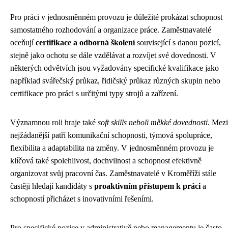
Pro práci v jednosměnném provozu je důležité prokázat schopnost
samostatného rozhodování a organizace práce. Zaměstnavatelé
oceňují
certifikace a odborná školení
související s danou pozicí,
stejně jako ochotu se dále vzdělávat a rozvíjet své dovednosti. V
některých odvětvích jsou vyžadovány specifické kvalifikace jako
například svářečský průkaz, řidičský průkaz různých skupin nebo
certifikace pro práci s určitými typy strojů a zařízení.
Významnou roli hraje také
soft skills neboli měkké dovednosti
. Mezi
nejžádanější patří komunikační schopnosti, týmová spolupráce,
flexibilita a adaptabilita na změny. V jednosměnném provozu je
klíčová také spolehlivost, dochvilnost a schopnost efektivně
organizovat svůj pracovní čas. Zaměstnavatelé v Kroměříži stále
častěji hledají kandidáty s
proaktivním přístupem k práci
a
schopností přicházet s inovativními řešeními.
Pro specifické pozice v administrativě nebo managementu je často