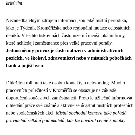
kritériím
.
Nezanedbatelným zdrojem informací jsou také místní periodika,
jako je Týdeník Kroměřížska nebo regionální mutace celostátních
deníků. V těchto tiskovinách často inzerují menší lokální firmy,
které nehledají zaměstnance přes velké pracovní portály.
Jednosměnný provoz je často nabízen v administrativních
pozicích, ve školství, zdravotnictví nebo v místních pobočkách
bank a pojišťoven
.
Důležitou roli hrají také osobní kontakty a networking. Mnoho
pracovních příležitostí v Kroměříži se obsazuje na základě
doporučení současných zaměstnanců. Proto je užitečné informovat
o hledání práce své známé a aktivně se účastnit místních profesních
nebo společenských akcí.
Místní obchodní komora také pořádá
pravidelná setkání podnikatelů, kde lze navázat cenné kontakty
.