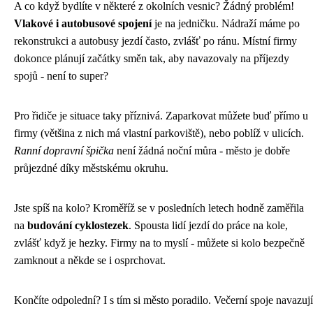
A co když bydlíte v některé z okolních vesnic? Žádný problém!
Vlakové i autobusové spojení
je na jedničku. Nádraží máme po
rekonstrukci a autobusy jezdí často, zvlášť po ránu. Místní firmy
dokonce plánují začátky směn tak, aby navazovaly na příjezdy
spojů - není to super?
Pro řidiče je situace taky příznivá. Zaparkovat můžete buď přímo u
firmy (většina z nich má vlastní parkoviště), nebo poblíž v ulicích.
Ranní dopravní špička
není žádná noční můra - město je dobře
průjezdné díky městskému okruhu.
Jste spíš na kolo? Kroměříž se v posledních letech hodně zaměřila
na
budování cyklostezek
. Spousta lidí jezdí do práce na kole,
zvlášť když je hezky. Firmy na to myslí - můžete si kolo bezpečně
zamknout a někde se i osprchovat.
Končíte odpolední? I s tím si město poradilo. Večerní spoje navazují