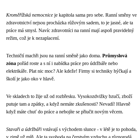
Kroměřížská nemocnice
je kapitola sama pro sebe. Ranní směny ve
zdravotnictví nejsou procházka růžovým sadem, to je jasné, ale ta
práce má smysl. Navíc zdravotníci na ranní mají aspoň pravidelný
režim, což je k nezaplacení.
Techničtí machři jsou na ranní směně jako doma.
Průmyslová
zóna
pořád roste a s ní i nabídka práce pro údržbáře nebo
elektrikáře. Plat nic moc? Ale kdeže! Firmy si techniky hýčkají a
školí je jako oko v hlavě.
Ve skladech to žije už od rozbřesku. Vysokozdvižky bzučí, zboží
putuje tam a zpátky, a když nemáte zkušenosti? Nevadí! Hlavně
když máte chuť do práce a nebojíte se přiučit novým věcem.
Stavaři a údržbáři
vstávají s východem slunce - v létě je to pohoda,
v zimě už míň. Ale ta svoboda na čerstvém vzduchu a různorodá