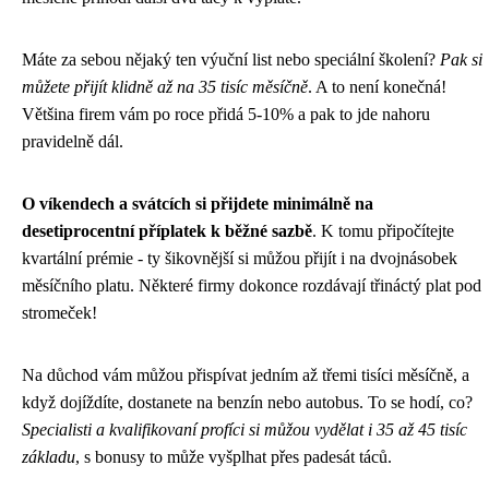
Máte za sebou nějaký ten výuční list nebo speciální školení?
Pak si
můžete přijít klidně až na 35 tisíc měsíčně
. A to není konečná!
Většina firem vám po roce přidá 5-10% a pak to jde nahoru
pravidelně dál.
O víkendech a svátcích si přijdete minimálně na
desetiprocentní příplatek k běžné sazbě
. K tomu připočítejte
kvartální prémie - ty šikovnější si můžou přijít i na dvojnásobek
měsíčního platu. Některé firmy dokonce rozdávají třináctý plat pod
stromeček!
Na důchod vám můžou přispívat jedním až třemi tisíci měsíčně, a
když dojíždíte, dostanete na benzín nebo autobus. To se hodí, co?
Specialisti a kvalifikovaní profíci si můžou vydělat i 35 až 45 tisíc
základu
, s bonusy to může vyšplhat přes padesát táců.