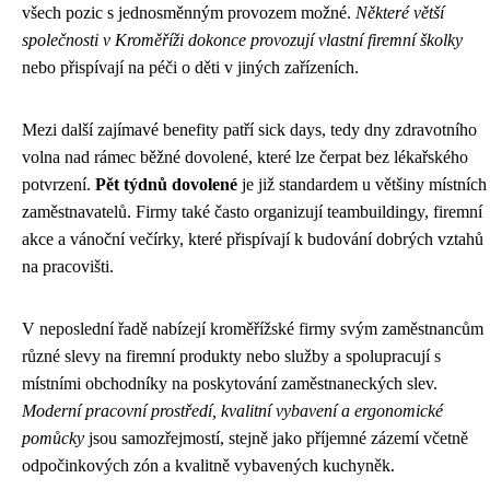
všech pozic s jednosměnným provozem možné.
Některé větší
společnosti v Kroměříži dokonce provozují vlastní firemní školky
nebo přispívají na péči o děti v jiných zařízeních.
Mezi další zajímavé benefity patří sick days, tedy dny zdravotního
volna nad rámec běžné dovolené, které lze čerpat bez lékařského
potvrzení.
Pět týdnů dovolené
je již standardem u většiny místních
zaměstnavatelů. Firmy také často organizují teambuildingy, firemní
akce a vánoční večírky, které přispívají k budování dobrých vztahů
na pracovišti.
V neposlední řadě nabízejí kroměřížské firmy svým zaměstnancům
různé slevy na firemní produkty nebo služby a spolupracují s
místními obchodníky na poskytování zaměstnaneckých slev.
Moderní pracovní prostředí, kvalitní vybavení a ergonomické
pomůcky
jsou samozřejmostí, stejně jako příjemné zázemí včetně
odpočinkových zón a kvalitně vybavených kuchyněk.