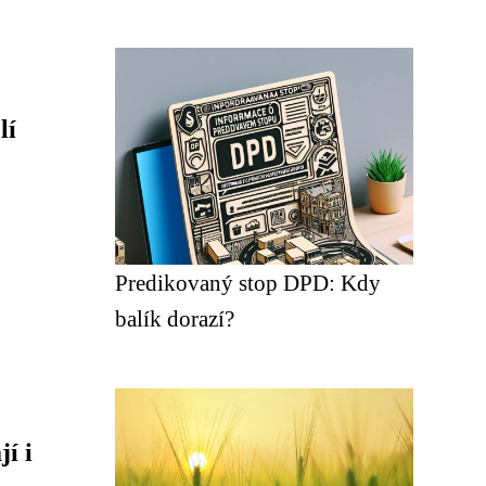
lí
Predikovaný stop DPD: Kdy
balík dorazí?
í i