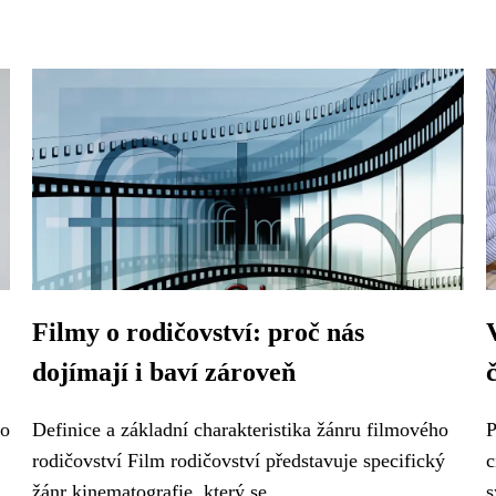
Filmy o rodičovství: proč nás
dojímají i baví zároveň
ro
Definice a základní charakteristika žánru filmového
P
rodičovství Film rodičovství představuje specifický
c
žánr kinematografie, který se...
s