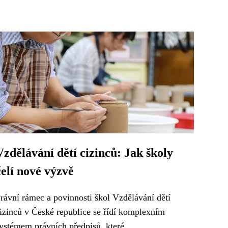
Vzdělávání dětí cizinců: Jak školy
čelí nové výzvě
rávní rámec a povinnosti škol Vzdělávání dětí
izinců v České republice se řídí komplexním
ystémem právních předpisů, které...