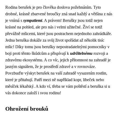
Rodina berušek je pro člověka doslova požehnáním. Tyto
drobné, krásně zbarvené broučky zná snad každý a většina z nás
je vnímá s
sympatiemi
. A právem! Berušky jsou totiž nejen
krásné na pohled, ale pro nás i velmi užitečné. Živí se totiž
převážně mšicemi, které jsou postrachem nejednoho zahrádkáře.
Jedna beruška dokáže za svůj život spořádat až několik tisíc
mšic! Díky tomu jsou berušky nepostradatelnými pomocníky v
boji proti těmto škůdcům a přispívají k
udržitelnému
rozvoji a
zdravému ekosystému. A co víc, jejich přítomnost na zahradě je
jasným signálem, že je prostředí zdravé a v rovnováze.
Povzbuďte výskyt berušek na vaší zahradě vysazením rostlin,
které je přitahují. Patří mezi ně například kopr, libeček nebo
měsíček lékařský. A kdo ví, třeba se vám poštěstí a beruška si u
vás dokonce založí i svou rodinu!
Ohrožení brouků