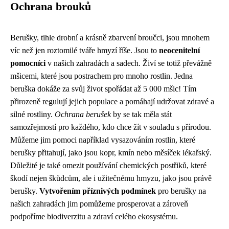
Ochrana brouků
Berušky, tihle drobní a krásně zbarvení broučci, jsou mnohem
víc než jen roztomilé tváře hmyzí říše. Jsou to
neocenitelní
pomocníci
v našich zahradách a sadech. Živí se totiž převážně
mšicemi, které jsou postrachem pro mnoho rostlin. Jedna
beruška dokáže za svůj život spořádat až 5 000 mšic! Tím
přirozeně regulují jejich populace a pomáhají udržovat zdravé a
silné rostliny.
Ochrana berušek
by se tak měla stát
samozřejmostí pro každého, kdo chce žít v souladu s přírodou.
Můžeme jim pomoci například vysazováním rostlin, které
berušky přitahují, jako jsou kopr, kmín nebo měsíček lékařský.
Důležité je také omezit používání chemických postřiků, které
škodí nejen škůdcům, ale i užitečnému hmyzu, jako jsou právě
berušky.
Vytvořením příznivých podmínek
pro berušky na
našich zahradách jim pomůžeme prosperovat a zároveň
podpoříme biodiverzitu a zdraví celého ekosystému.