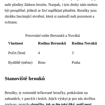
naše plodiny žádnou hrozbu. Naopak, i tyto druhy nám mohou
být prospěšné, jelikož se živí například plísněmi. Berušky jsou
zkrátka fascinující stvoření, která si zaslouží naši pozornost a
ochranu.
Porovnání rodin Berousků a Nováků
Vlastnost
Rodina Berousků
Rodina Nováků
Počet členů
4
3
Bydliště (město)
Brno
Praha
Stanoviště brouků
Berušky, ty roztomilé tečkované broučky, potkáváme na
zahradách, v parcích i lesích. Jejich výskyt je pro nás skvělou
zprávou, protože
slunéčka, jak se jim také říká, patří mezi