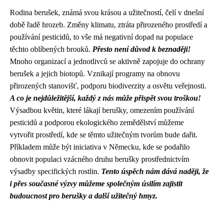
Rodina berušek, známá svou krásou a užitečností, čelí v dnešní
době řadě hrozeb. Změny klimatu, ztráta přirozeného prostředí a
používání pesticidů, to vše má negativní dopad na populace
těchto oblíbených brouků.
Přesto není důvod k beznaději!
Mnoho organizací a jednotlivců se aktivně zapojuje do ochrany
berušek a jejich biotopů. Vznikají programy na obnovu
přirozených stanovišť, podporu biodiverzity a osvětu veřejnosti.
A co je nejdůležitější, každý z nás může přispět svou troškou!
Výsadbou květin, které lákají berušky, omezením používání
pesticidů a podporou ekologického zemědělství můžeme
vytvořit prostředí, kde se těmto užitečným tvorům bude dařit.
Příkladem může být iniciativa v Německu, kde se podařilo
obnovit populaci vzácného druhu berušky prostřednictvím
výsadby specifických rostlin.
Tento úspěch nám dává naději, že
i přes současné výzvy můžeme společným úsilím zajistit
budoucnost pro berušky a další užitečný hmyz.