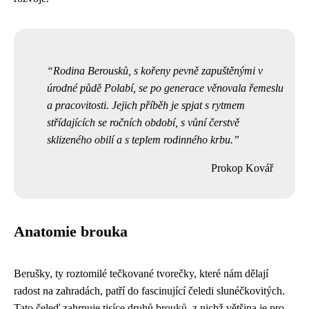
Rodina Berousků, s kořeny pevně zapuštěnými v
úrodné půdě Polabí, se po generace věnovala řemeslu
a pracovitosti. Jejich příběh je spjat s rytmem
střídajících se ročních období, s vůní čerstvě
sklizeného obilí a s teplem rodinného krbu.
Prokop Kovář
Anatomie brouka
Berušky, ty roztomilé tečkované tvorečky, které nám dělají
radost na zahradách, patří do fascinující čeledi slunéčkovitých.
Tato čeleď zahrnuje tisíce druhů brouků, z nichž většina je pro