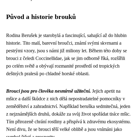
Původ a historie brouků
Rodina Berušek je starobylá a fascinující, sahající až do hlubin
historie. Tito malí, barevní broučci, známí svými skvrnami a
pestrými vzory, jsou s námi již miliony let. Během této doby se
brouci z čeledi Coccinellidae, jak se jim odborně říká, rozšířili
po celém světě a obývají rozmanité prostředí od tropických
deštných pralesů po chladné horské oblasti.
Brouci jsou pro člověka nesmírně užiteční.
Jejich apetit na
mšice a další škůdce z nich dělá nepostradatelné pomocníky v
zemědělství a zahradnictví. Například beruška sedmitečná, jeden
z nejznámějších druhů, dokáže za svůj život spořádat tisíce mšic.
Tím přirozeně chrání rostliny a přispívá k zdravému ekosystému.
Není divu, že se brouci těší velké oblibě a jsou vnímáni jako
symbol štěstí a prosperity.