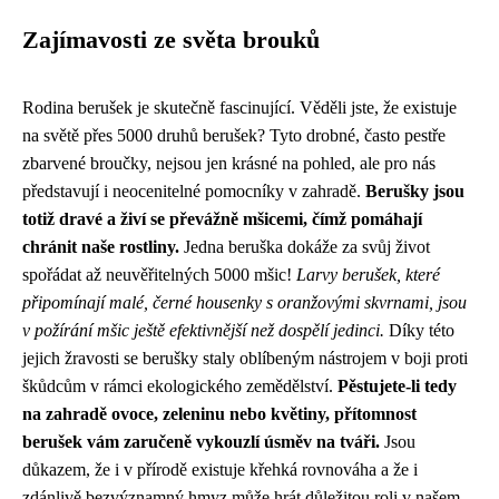
Zajímavosti ze světa brouků
Rodina berušek je skutečně fascinující. Věděli jste, že existuje
na světě přes 5000 druhů berušek? Tyto drobné, často pestře
zbarvené broučky, nejsou jen krásné na pohled, ale pro nás
představují i neocenitelné pomocníky v zahradě.
Berušky jsou
totiž dravé a živí se převážně mšicemi, čímž pomáhají
chránit naše rostliny.
Jedna beruška dokáže za svůj život
spořádat až neuvěřitelných 5000 mšic!
Larvy berušek, které
připomínají malé, černé housenky s oranžovými skvrnami, jsou
v požírání mšic ještě efektivnější než dospělí jedinci.
Díky této
jejich žravosti se berušky staly oblíbeným nástrojem v boji proti
škůdcům v rámci ekologického zemědělství.
Pěstujete-li tedy
na zahradě ovoce, zeleninu nebo květiny, přítomnost
berušek vám zaručeně vykouzlí úsměv na tváři.
Jsou
důkazem, že i v přírodě existuje křehká rovnováha a že i
zdánlivě bezvýznamný hmyz může hrát důležitou roli v našem