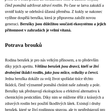
čímž pomáhá udržovat zdraví rostlin.
Po čase se larva zakuklí a
uvnitř kukly se odehrává úžasná přeměna. Z kukly se nakonec
vylíhne dospělá beruška, která je připravena založit novou
generaci.
Berušky jsou důležitou součástí ekosystému a jejich
přítomnost v zahradách je velmi vítaná.
Potrava brouků
Rodina berušek je pro nás velkým přínosem, a to především
díky jejich apetitu.
Většina berušek jsou dravci, kteří se živí
drobnými škůdci rostlin, jako jsou mšice, svilušky a červci.
Jedna beruška dokáže za svůj život spořádat tisíce těchto
škůdců, čímž významně pomáhá chránit naše zahrady a pole.
Berušky tak představují ekologickou a efektivní alternativu k
chemickým pesticidům. Díky nim se můžeme těšit z krásných a
zdravých rostlin bez použití škodlivých látek. Existují i druhy
berušek, které se živí rostlinnou stravou, ale ty nepředstavují pro