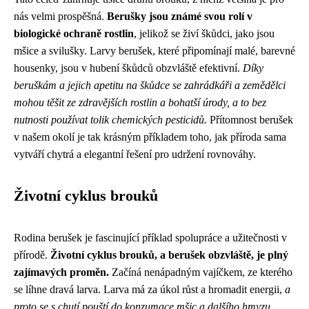
nás velmi prospěšná.
Berušky jsou známé svou rolí v
biologické ochraně rostlin
, jelikož se živí škůdci, jako jsou
mšice a svilušky. Larvy berušek, které připomínají malé, barevné
housenky, jsou v hubení škůdců obzvláště efektivní.
Díky
beruškám a jejich apetitu na škůdce se zahrádkáři a zemědělci
mohou těšit ze zdravějších rostlin a bohatší úrody, a to bez
nutnosti používat tolik chemických pesticidů.
Přítomnost berušek
v našem okolí je tak krásným příkladem toho, jak příroda sama
vytváří chytrá a elegantní řešení pro udržení rovnováhy.
Životní cyklus brouků
Rodina berušek je fascinující příklad spolupráce a užitečnosti v
přírodě.
Životní cyklus brouků, a berušek obzvláště, je plný
zajímavých proměn.
Začíná nenápadným vajíčkem, ze kterého
se líhne dravá larva. Larva má za úkol růst a hromadit energii,
a
proto se s chutí pouští do konzumace mšic a dalšího hmyzu,