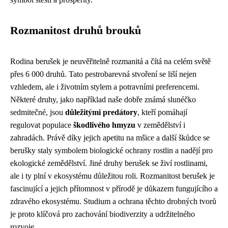
Rozmanitost druhů brouků
Rodina berušek je neuvěřitelně rozmanitá a čítá na celém světě
přes 6 000 druhů. Tato pestrobarevná stvoření se liší nejen
vzhledem, ale i životním stylem a potravními preferencemi.
Některé druhy, jako například naše dobře známá slunéčko
sedmitečné, jsou
důležitými predátory
, kteří pomáhají
regulovat populace
škodlivého hmyzu
v zemědělství i
zahradách. Právě díky jejich apetitu na mšice a další škůdce se
berušky staly symbolem biologické ochrany rostlin a nadějí pro
ekologické zemědělství. Jiné druhy berušek se živí rostlinami,
ale i ty plní v ekosystému důležitou roli. Rozmanitost berušek je
fascinující a jejich přítomnost v přírodě je důkazem fungujícího a
zdravého ekosystému. Studium a ochrana těchto drobných tvorů
je proto klíčová pro zachování biodiverzity a udržitelného
rozvoje.