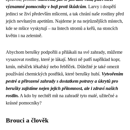
významné pomocníky v boji proti škůdcům
. Larvy i dospělí
jedinci se živí především mšicemi, a tak chrání naše rostliny před
jejich nevítaným apetitům. Najdeme je na nejrůznějších místech,
kde se mšice vyskytují – na listech stromů a keřů, na stoncích
květin i na zelenině.
Abychom berušky podpořili a přilákali na své zahrady, můžeme
vysazovat rostliny, které je lákají. Mezi ně patří například kopr,
kmín, měsíček lékařský nebo řebříček. Důležité je také omezit
používání chemických postřiků, které berušky hubí.
Vytvořením
pestré a přirozené zahrady s dostatkem potravy a úkrytů pro
berušky zajistíme nejen jejich přítomnost, ale i zdraví našich
rostlin.
A kdo by nechtěl mít na zahradě tyto malé, užitečné a
krásné pomocníky?
Brouci a člověk