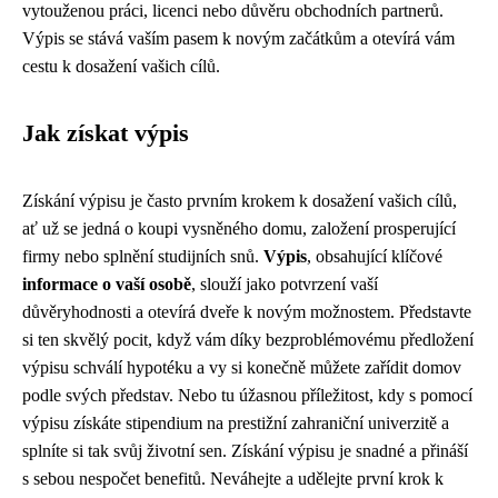
vytouženou práci, licenci nebo důvěru obchodních partnerů.
Výpis se stává vaším pasem k novým začátkům a otevírá vám
cestu k dosažení vašich cílů.
Jak získat výpis
Získání výpisu je často prvním krokem k dosažení vašich cílů,
ať už se jedná o koupi vysněného domu, založení prosperující
firmy nebo splnění studijních snů.
Výpis
, obsahující klíčové
informace o vaší osobě
, slouží jako potvrzení vaší
důvěryhodnosti a otevírá dveře k novým možnostem. Představte
si ten skvělý pocit, když vám díky bezproblémovému předložení
výpisu schválí hypotéku a vy si konečně můžete zařídit domov
podle svých představ. Nebo tu úžasnou příležitost, kdy s pomocí
výpisu získáte stipendium na prestižní zahraniční univerzitě a
splníte si tak svůj životní sen. Získání výpisu je snadné a přináší
s sebou nespočet benefitů. Neváhejte a udělejte první krok k