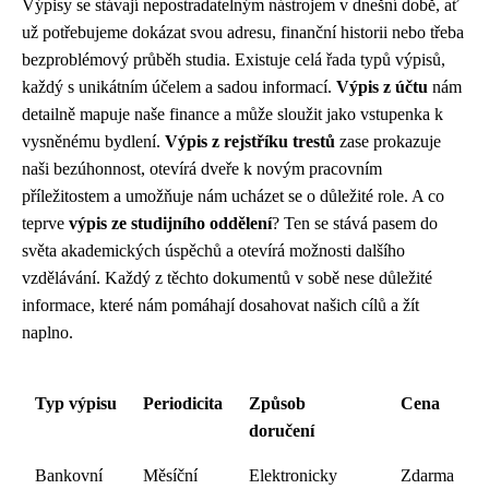
Výpisy se stávají nepostradatelným nástrojem v dnešní době, ať
už potřebujeme dokázat svou adresu, finanční historii nebo třeba
bezproblémový průběh studia. Existuje celá řada typů výpisů,
každý s unikátním účelem a sadou informací.
Výpis z účtu
nám
detailně mapuje naše finance a může sloužit jako vstupenka k
vysněnému bydlení.
Výpis z rejstříku trestů
zase prokazuje
naši bezúhonnost, otevírá dveře k novým pracovním
příležitostem a umožňuje nám ucházet se o důležité role. A co
teprve
výpis ze studijního oddělení
? Ten se stává pasem do
světa akademických úspěchů a otevírá možnosti dalšího
vzdělávání. Každý z těchto dokumentů v sobě nese důležité
informace, které nám pomáhají dosahovat našich cílů a žít
naplno.
Typ výpisu
Periodicita
Způsob
Cena
doručení
Bankovní
Měsíční
Elektronicky
Zdarma