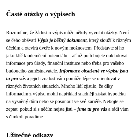
Časté otázky o výpisech
Rozumíme, že žádost o výpis může někdy vyvolat otázky. Není
se čeho obávat!
Výpis je běžný dokument
, který slouží k různým
účelům a otevírá dveře k novým možnostem. Představte si ho
jako klíč k odemčení potenciálu – ať už potřebujete dokladovat
informace pro úřady, finanční instituce nebo třeba pro vašeho
budoucího zaměstnavatele.
Informace obsažené ve výpisu jsou
tu pro vás
a jejich znalost vám pomůže lépe se orientovat v
různých životních situacích. Mnoho lidí zjistilo, že díky
informacím z výpisu mohli například snadněji získat hypotéku
na vysněný dům nebo se posunout ve své kariéře. Nebojte se
zeptat, pokud si s něčím nejste jisti –
jsme tu pro vás
a rádi vám
s čímkoli poradíme.
Užitečné odkazy