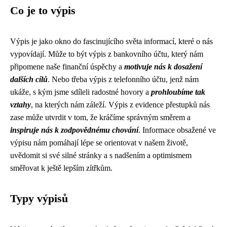
Co je to výpis
Výpis je jako okno do fascinujícího světa informací, které o nás
vypovídají. Může to být výpis z bankovního účtu, který nám
připomene naše finanční úspěchy a
motivuje nás k dosažení
dalších cílů
. Nebo třeba výpis z telefonního účtu, jenž nám
ukáže, s kým jsme sdíleli radostné hovory a
prohloubíme tak
vztahy
, na kterých nám záleží. Výpis z evidence přestupků nás
zase může utvrdit v tom, že kráčíme správným směrem a
inspiruje nás k zodpovědnému chování
. Informace obsažené ve
výpisu nám pomáhají lépe se orientovat v našem životě,
uvědomit si své silné stránky a s nadšením a optimismem
směřovat k ještě lepším zítřkům.
Typy výpisů