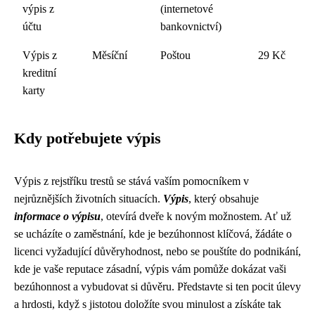
výpis z
(internetové
účtu
bankovnictví)
Výpis z
Měsíční
Poštou
29 Kč
kreditní
karty
Kdy potřebujete výpis
Výpis z rejstříku trestů se stává vaším pomocníkem v
nejrůznějších životních situacích.
Výpis
, který obsahuje
informace o výpisu
, otevírá dveře k novým možnostem. Ať už
se ucházíte o zaměstnání, kde je bezúhonnost klíčová, žádáte o
licenci vyžadující důvěryhodnost, nebo se pouštíte do podnikání,
kde je vaše reputace zásadní, výpis vám pomůže dokázat vaši
bezúhonnost a vybudovat si důvěru. Představte si ten pocit úlevy
a hrdosti, když s jistotou doložíte svou minulost a získáte tak