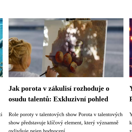
Jak porota v zákulisí rozhoduje o
osudu talentů: Exkluzivní pohled
zi
Role poroty v talentových show Porota v talentových
Y
show představuje klíčový element, který významně
k
ovlivňuje nejen hodnocení...
z