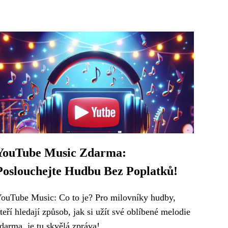
YouTube Music Zdarma:
Poslouchejte Hudbu Bez Poplatků!
ouTube Music: Co to je? Pro milovníky hudby,
teří hledají způsob, jak si užít své oblíbené melodie
darma, je tu skvělá zpráva!...