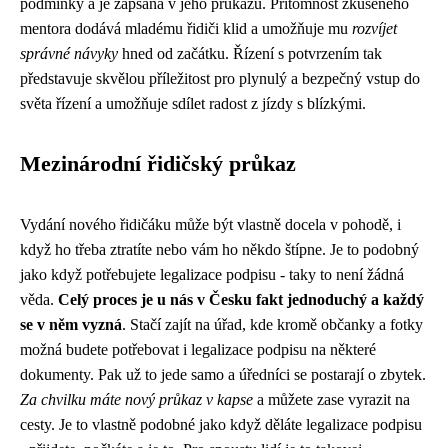
podmínky a je zapsána v jeho průkazu. Přítomnost zkušeného
mentora dodává mladému řidiči klid a umožňuje mu
rozvíjet
správné návyky
hned od začátku. Řízení s potvrzením tak
představuje skvělou příležitost pro plynulý a bezpečný vstup do
světa řízení a umožňuje sdílet radost z jízdy s blízkými.
Mezinárodní řidičský průkaz
Vydání nového řidičáku může být vlastně docela v pohodě, i
když ho třeba ztratíte nebo vám ho někdo štípne. Je to podobný
jako když potřebujete
legalizace podpisu
- taky to není žádná
věda.
Celý proces je u nás v Česku fakt jednoduchý a každý
se v něm vyzná
. Stačí zajít na úřad, kde kromě občanky a fotky
možná budete potřebovat i legalizace podpisu na některé
dokumenty. Pak už to jede samo a úředníci se postarají o zbytek.
Za chvilku máte nový průkaz v kapse
a můžete zase vyrazit na
cesty. Je to vlastně podobné jako když děláte legalizace podpisu