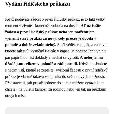
Vydání řidičského průkazu
Když podáváte
žádost o první řidičský průkaz
, je to fakt velký
moment v životě - konečně svoboda na dosah!
Ať už řešíte
žádost o první řidičský průkaz nebo jen potřebujete
vyměnit starý průkaz za nový, celý proces je docela v
pohodě a dobře zvládnutelný.
Stačí vědět, co a jak, a za chvíli
budete mít svůj vysněný řidičák v kapse. Je potřeba jen vyplnit
pár papírů, donést doklady a nechat se vyfotit.
A nebojte, na
úřadě jsou celkem v pohodě a rádi poradí.
Když si nebudete
s něčím jistí, klidně se zeptejte. Vyřízení žádosti o první řidičský
průkaz je vlastně taková vstupenka do světa nových možností.
Představte si, jak prostě sednete do auta a můžete vyrazit kam
chcete - na výlet s kámoši, za rodinou nebo jen tak na průzkum
nových míst.