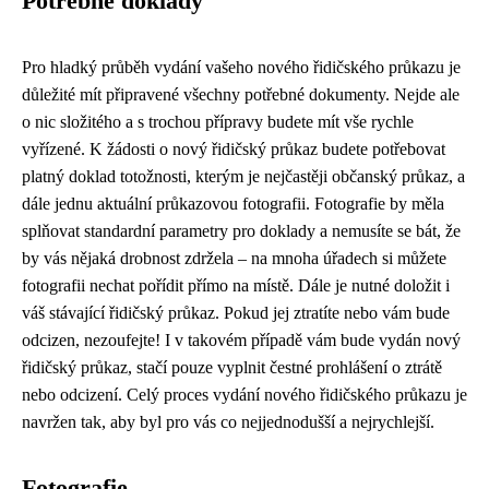
Potřebné doklady
Pro hladký průběh vydání vašeho nového řidičského průkazu je
důležité mít připravené všechny potřebné dokumenty. Nejde ale
o nic složitého a s trochou přípravy budete mít vše rychle
vyřízené. K žádosti o nový řidičský průkaz budete potřebovat
platný doklad totožnosti, kterým je nejčastěji občanský průkaz, a
dále jednu aktuální průkazovou fotografii. Fotografie by měla
splňovat standardní parametry pro doklady a nemusíte se bát, že
by vás nějaká drobnost zdržela – na mnoha úřadech si můžete
fotografii nechat pořídit přímo na místě. Dále je nutné doložit i
váš stávající řidičský průkaz. Pokud jej ztratíte nebo vám bude
odcizen, nezoufejte! I v takovém případě vám bude vydán nový
řidičský průkaz, stačí pouze vyplnit čestné prohlášení o ztrátě
nebo odcizení. Celý proces vydání nového řidičského průkazu je
navržen tak, aby byl pro vás co nejjednodušší a nejrychlejší.
Fotografie