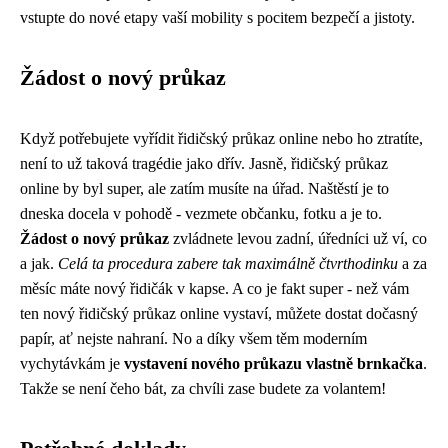
vstupte do nové etapy vaší mobility s pocitem bezpečí a jistoty.
Žádost o nový průkaz
Když potřebujete vyřídit řidičský průkaz online nebo ho ztratíte,
není to už taková tragédie jako dřív. Jasně,
řidičský průkaz
online
by byl super, ale zatím musíte na úřad. Naštěstí je to
dneska docela v pohodě - vezmete občanku, fotku a je to.
Žádost o nový průkaz
zvládnete levou zadní, úředníci už ví, co
a jak.
Celá ta procedura zabere tak maximálně čtvrthodinku
a za
měsíc máte nový řidičák v kapse. A co je fakt super - než vám
ten nový řidičský průkaz online vystaví, můžete dostat dočasný
papír, ať nejste nahraní. No a díky všem těm moderním
vychytávkám je
vystavení nového průkazu vlastně brnkačka
.
Takže se není čeho bát, za chvíli zase budete za volantem!