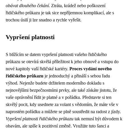
obávat dlouhého čekání.
Ztráta, krádež nebo poškození
řidičského průkazu je tak sice nepříjemnou komplikací, ale s
trochou úsilí ji lze snadno a rychle vyřešit.
Vypršení platnosti
S blížícím se datem vypršení platnosti vašeho řidičského
průkazu se otevírá skvělá příležitost k jeho obnově a vstupu do
nové kapitoly vaší řidičské kariéry.
Proces vydání nového
řidičského průkazu
je jednoduchý a přináší s sebou řadu
výhod. Nejenže budete držitelem moderního dokladu s
nejnovějšími bezpečnostními prvky, ale také získáte jistotu, že
vaše oprávnění řídit je platné a v pořádku. Představte si ten
skvělý pocit, kdy usednete za volant s vědomím, že máte vše v
naprostém pořádku a můžete se plně soustředit na radost z jízdy.
Vypršení platnosti řidičského průkazu
tak nemusí být důvodem k
obavám, ale spíše k pozitivní změně. Využijte tuto šanci a