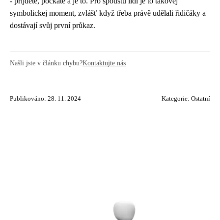
- přijdete, počkáte a je to. Pro spoustu lidí je to takovej
symbolickej moment, zvlášť když třeba právě udělali řidičáky a
dostávají svůj první průkaz.
Našli jste v článku chybu?
Kontaktujte nás
Publikováno: 28. 11. 2024
Kategorie:
Ostatní