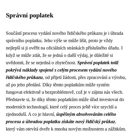
Správní poplatek
Součástí procesu vydání nového řidičského průkazu je i úhrada
správního poplatku. Jeho výše se může lišit, proto je vždy
nejlepší si ji ověřit na oficiálních stránkách příslušného úřadu. I
když se může zdát, že se jedná o další výdaj, je důležité si
uvědomit, že se nejedná o zbytečnost.
Správní poplatek totiž
pokrývá náklady spojené s celým procesem vydání nového
řidičského průkazu
, od přijetí žádosti, přes zpracování a výrobu,
až po jeho předání. Díky těmto poplatkům může systém
fungovat efektivně a bezproblémově, což je v zájmu nás všech.
Představte si, že díky těmto poplatkům může úřad investovat do
moderních technologií, které celý proces ještě více urychlí a
zjednoduší. A co je hlavní,
úspěšným absolvováním celého
procesu a úhradou poplatku získáte nový řidičský průkaz
,
který vám otevírá dveře k mnoha novým možnostem a zážitkům.