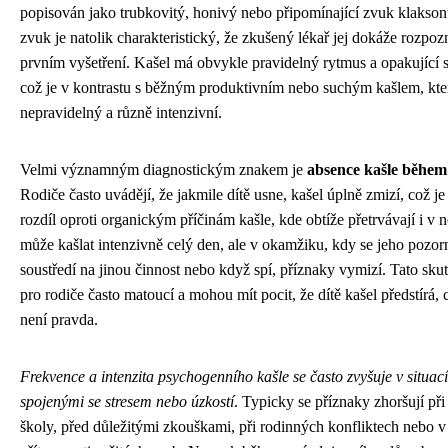
popisován jako trubkovitý, honivý nebo připomínající zvuk klakson
zvuk je natolik charakteristický, že zkušený lékař jej dokáže rozpozna
prvním vyšetření. Kašel má obvykle pravidelný rytmus a opakující s
což je v kontrastu s běžným produktivním nebo suchým kašlem, kt
nepravidelný a různě intenzivní.
Velmi významným diagnostickým znakem je
absence kašle běhe
Rodiče často uvádějí, že jakmile dítě usne, kašel úplně zmizí, což je
rozdíl oproti organickým příčinám kašle, kde obtíže přetrvávají i v n
může kašlat intenzivně celý den, ale v okamžiku, kdy se jeho pozor
soustředí na jinou činnost nebo když spí, příznaky vymizí. Tato skut
pro rodiče často matoucí a mohou mít pocit, že dítě kašel předstírá,
není pravda.
Frekvence a intenzita psychogenního kašle se často zvyšuje v situac
spojenými se stresem nebo úzkostí
. Typicky se příznaky zhoršují při
školy, před důležitými zkouškami, při rodinných konfliktech nebo v