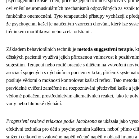
psychogenního kašle u dětí, přičemž jejich účinnost spočívá v přím
ovlivnění neuromuskulárních mechanismů odpovědných za vznik t
funkčního onemocnění. Tyto terapeutické přístupy vycházejí z před
že psychogenní kašel je naučeným vzorcem chování, který lze sys
tréninkem modifikovat nebo zcela odstranit.
Základem behaviorálních technik je
metoda suggestivní terapie
, k
dětských pacientů využívá jejich přirozenou vnímavost k pozitivní
sugestiím. Terapeut nebo rodič pracuje s dítětem na vytvoření nový
asociací spojených s dýcháním a pocitem v krku, přičemž systemati
posiluje vědomí o možnosti kontrolovat kašlací reflex. Tato metoda
pravidelné cvičení zaměřené na rozpoznávání předzvěstí kašle a jeji
vědomé potlačení prostřednictvím alternativních reakcí, jako je polyk
vody nebo hluboké dýchání.
Progresivní svalová relaxace podle Jacobsona
se ukázala jako vyso
efektivní technika pro děti s psychogenním kašlem, neboť přímo cílí
snížení celkového svalového napětí včetně napětí v oblasti hrtanu a