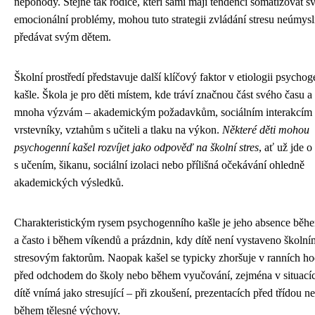
nepohody. Stejně tak rodiče, kteří sami mají tendenci somatizovat s
emocionální problémy, mohou tuto strategii zvládání stresu neúmys
předávat svým dětem.
Školní prostředí představuje další klíčový faktor v etiologii psycho
kašle. Škola je pro děti místem, kde tráví značnou část svého času a 
mnoha výzvám – akademickým požadavkům, sociálním interakcím 
vrstevníky, vztahům s učiteli a tlaku na výkon.
Některé děti mohou
psychogenní kašel rozvíjet jako odpověď na školní stres
, ať už jde 
s učením, šikanu, sociální izolaci nebo přílišná očekávání ohledně
akademických výsledků.
Charakteristickým rysem psychogenního kašle je jeho absence běh
a často i během víkendů a prázdnin, kdy dítě není vystaveno školní
stresovým faktorům. Naopak kašel se typicky zhoršuje v ranních h
před odchodem do školy nebo během vyučování, zejména v situacíc
dítě vnímá jako stresující – při zkoušení, prezentacích před třídou n
během tělesné výchovy.