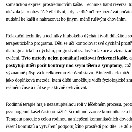
somatickou expresi prostřednictvím kašle. Technika habit reversal tr
ukázala jako obzvláště efektivní, kdy se dítě učí rozpoznávat počáte
nutkání ke kašli a nahrazovat ho jiným, méně rušivým chováním.
Relaxační techniky a techniky hlubokého dýchání tvoří důležitou so
terapeutického programu. Děti se učí kontrolovat své dýchání prost
diafragmatického dýchání, progresivní svalové relaxace a vizualiza
cvičení.
Tyto metody nejen pomáhají snižovat frekvenci kašle, a
poskytují dítěti pocit kontroly nad svým tělem a symptomy
, což
významně přispívá k celkovému zlepšení stavu. Biofeedback může 
jako doplňková metoda, která dítěti umožňuje vidět fyziologické z
reálném čase a učit se je aktivně ovlivňovat.
Rodinná terapie hraje nezastupitelnou roli v léčebném procesu, prot
psychogenní kašel často odráží širší rodinné vzorce komunikace a f
Terapeut pracuje s celou rodinou na zlepšení komunikačních dovedn
řešení konfliktů a vytváření podporujícího prostředí pro dítě. Je důle