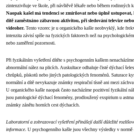
zintenzivňuje ve škole, při návštěvě lékaře nebo během rodinných k
Naopak kašel má tendenci se zmírňovat nebo úplně ustupovat, 
dítě zaměstnáno zábavnou aktivitou, při sledování televize neb
videoher.
Tento vzorec je u organického kašle neobvyklý, kde frek
intenzita závisí spíše na fyzických faktorech než na psychologickém
nebo zaměření pozornosti.
Při fyzikálním vyšetření dítěte s psychogenním kašlem nenacházíme
abnormální nález na plicích. Auskultace odhaluje čisté dýchací šele
chrůpků, pískotů nebo jiných patologických fenoménů. Saturace ky
normální a dítě nevykazuje známky respirační tísně ani mezi záchvat
U organického kašle naopak často nacházíme pozitivní fyzikální ná
jsou patologické dýchací fenomény, prodloužený exspirium u astma
známky zánětu horních cest dýchacích.
Laboratorní a zobrazovací vyšetření přinášejí další důležité rozlišov
informace.
U psychogenního kašle jsou všechny výsledky v normě