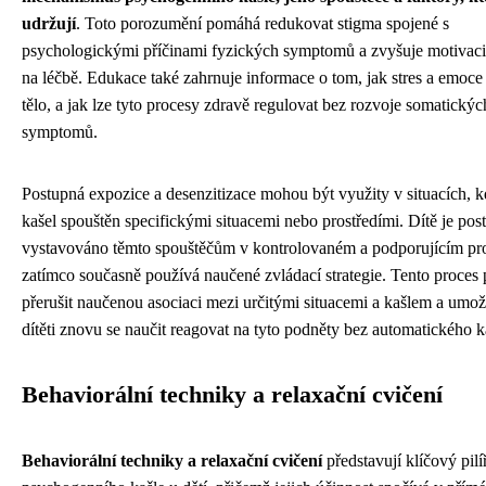
udržují
. Toto porozumění pomáhá redukovat stigma spojené s
psychologickými příčinami fyzických symptomů a zvyšuje motivaci 
na léčbě. Edukace také zahrnuje informace o tom, jak stres a emoce 
tělo, a jak lze tyto procesy zdravě regulovat bez rozvoje somatickýc
symptomů.
Postupná expozice a desenzitizace mohou být využity v situacích, k
kašel spouštěn specifickými situacemi nebo prostředími. Dítě je pos
vystavováno těmto spouštěčům v kontrolovaném a podporujícím pro
zatímco současně používá naučené zvládací strategie. Tento proce
přerušit naučenou asociaci mezi určitými situacemi a kašlem a umo
dítěti znovu se naučit reagovat na tyto podněty bez automatického k
Behaviorální techniky a relaxační cvičení
Behaviorální techniky a relaxační cvičení
představují klíčový pilí