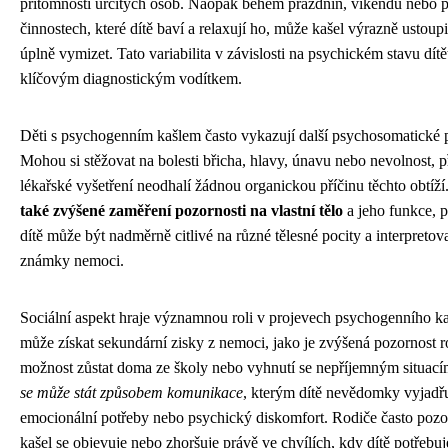
přítomnosti určitých osob. Naopak během prázdnin, víkendů nebo p
činnostech, které dítě baví a relaxují ho, může kašel výrazně ustoup
úplně vymizet. Tato variabilita v závislosti na psychickém stavu dítě
klíčovým diagnostickým vodítkem.
Děti s psychogenním kašlem často vykazují další psychosomatické 
Mohou si stěžovat na bolesti břicha, hlavy, únavu nebo nevolnost, 
lékařské vyšetření neodhalí žádnou organickou příčinu těchto obtíží
také zvýšené zaměření pozornosti na vlastní tělo
a jeho funkce, 
dítě může být nadměrně citlivé na různé tělesné pocity a interpretova
známky nemoci.
Sociální aspekt hraje významnou roli v projevech psychogenního ka
může získat sekundární zisky z nemoci, jako je zvýšená pozornost r
možnost zůstat doma ze školy nebo vyhnutí se nepříjemným situac
se může stát způsobem komunikace
, kterým dítě nevědomky vyjadř
emocionální potřeby nebo psychický diskomfort. Rodiče často pozor
kašel se objevuje nebo zhoršuje právě ve chvílích, kdy dítě potřebuj