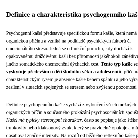
Definice a charakteristika psychogenního kaš
Psychogenní kašel představuje specifickou formu kašle, která nemá
organickou příčinu a vzniká na podkladě psychických faktorů či
emocionálního stresu. Jedná se o funkční poruchu, kdy dochází k
opakovanému dráždivému kašli bez přítomnosti jakéhokoli zánětli
jiného somatického onemocnění dýchacích cest.
Tento typ kašle se
vyskytuje především u dětí školního věku a adolescentů
, přičem
charakteristickým rysem je absence kašle během spánku a jeho výr
zesílení v situacích spojených se stresem nebo zvýšenou pozorností 
Definice psychogenního kašle vychází z vyloučení všech možných
organických příčin a současného prokázání psychosociálních spoušt
Kašel má typicky stereotypní charakter
, často se popisuje jako štěka
trubkovitý nebo klaksonový zvuk, který se pravidelně opakuje a m
dosahovat značné intenzity. Na rozdíl od běžného reflexního kašle p