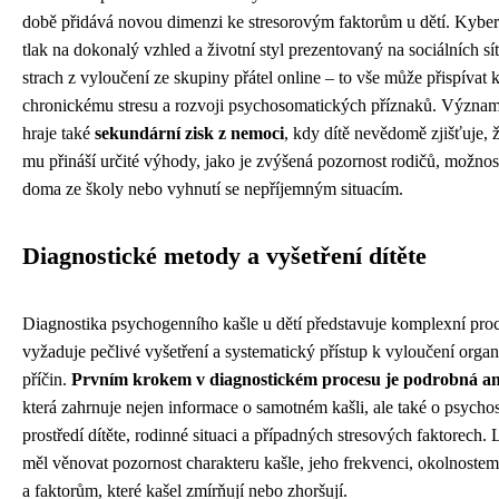
době přidává novou dimenzi ke stresorovým faktorům u dětí. Kyber
tlak na dokonalý vzhled a životní styl prezentovaný na sociálních sít
strach z vyloučení ze skupiny přátel online – to vše může přispívat 
chronickému stresu a rozvoji psychosomatických příznaků. Význam
hraje také
sekundární zisk z nemoci
, kdy dítě nevědomě zjišťuje, 
mu přináší určité výhody, jako je zvýšená pozornost rodičů, možnost
doma ze školy nebo vyhnutí se nepříjemným situacím.
Diagnostické metody a vyšetření dítěte
Diagnostika psychogenního kašle u dětí představuje komplexní proc
vyžaduje pečlivé vyšetření a systematický přístup k vyloučení orga
příčin.
Prvním krokem v diagnostickém procesu je podrobná 
která zahrnuje nejen informace o samotném kašli, ale také o psycho
prostředí dítěte, rodinné situaci a případných stresových faktorech.
měl věnovat pozornost charakteru kašle, jeho frekvenci, okolnoste
a faktorům, které kašel zmírňují nebo zhoršují.