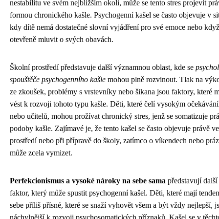
nestabilitu ve svém nejbližším okolí, může se tento stres projevit pr
formou chronického kašle. Psychogenní kašel se často objevuje v si
kdy dítě nemá dostatečné slovní vyjádření pro své emoce nebo když
otevřeně mluvit o svých obavách.
Školní prostředí představuje další významnou oblast, kde se
psychol
spouštěče psychogenního kašle
mohou plně rozvinout. Tlak na výko
ze zkoušek, problémy s vrstevníky nebo šikana jsou faktory, které
vést k rozvoji tohoto typu kašle. Děti, které čelí vysokým očekáván
nebo učitelů, mohou prožívat chronický stres, jenž se somatizuje pr
podoby kašle. Zajímavé je, že tento kašel se často objevuje právě v
prostředí nebo při přípravě do školy, zatímco o víkendech nebo prá
může zcela vymizet.
Perfekcionismus a vysoké nároky na sebe sama
představují další
faktor, který může spustit psychogenní kašel. Děti, které mají tenden
sebe příliš přísné, které se snaží vyhovět všem a být vždy nejlepší, j
náchylnější k rozvoji psychosomatických příznaků. Kašel se v těcht