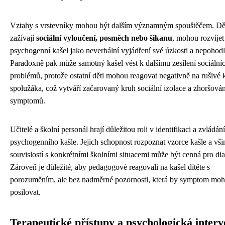
Vztahy s vrstevníky mohou být dalším významným spouštěčem. Dět
zažívají
sociální vyloučení, posměch nebo šikanu
, mohou rozvíjet
psychogenní kašel jako neverbální vyjádření své úzkosti a nepohodl
Paradoxně pak může samotný kašel vést k dalšímu zesílení sociální
problémů, protože ostatní děti mohou reagovat negativně na rušivé 
spolužáka, což vytváří začarovaný kruh sociální izolace a zhoršován
symptomů.
Učitelé a školní personál hrají důležitou roli v identifikaci a zvládání
psychogenního kašle. Jejich schopnost rozpoznat vzorce kašle a vši
souvislostí s konkrétními školními situacemi může být cenná pro di
Zároveň je důležité, aby pedagogové reagovali na kašel dítěte s
porozuměním, ale bez nadměrné pozornosti, která by symptom moh
posilovat.
Terapeutické přístupy a psychologická inter