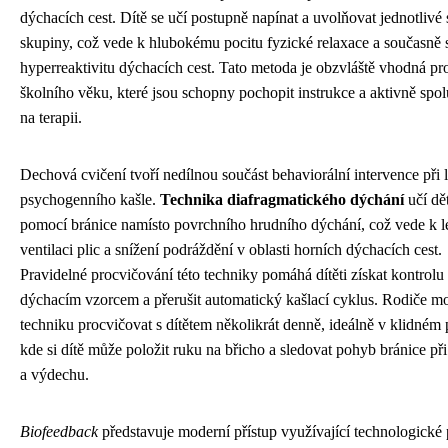
dýchacích cest. Dítě se učí postupně napínat a uvolňovat jednotlivé
skupiny, což vede k hlubokému pocitu fyzické relaxace a současně 
hyperreaktivitu dýchacích cest. Tato metoda je obzvláště vhodná pro
školního věku, které jsou schopny pochopit instrukce a aktivně spo
na terapii.
Dechová cvičení tvoří nedílnou součást behaviorální intervence při 
psychogenního kašle.
Technika diafragmatického dýchání
učí dě
pomocí bránice namísto povrchního hrudního dýchání, což vede k l
ventilaci plic a snížení podráždění v oblasti horních dýchacích cest.
Pravidelné procvičování této techniky pomáhá dítěti získat kontrolu
dýchacím vzorcem a přerušit automatický kašlací cyklus. Rodiče m
techniku procvičovat s dítětem několikrát denně, ideálně v klidném p
kde si dítě může položit ruku na břicho a sledovat pohyb bránice př
a výdechu.
Biofeedback
představuje moderní přístup využívající technologick