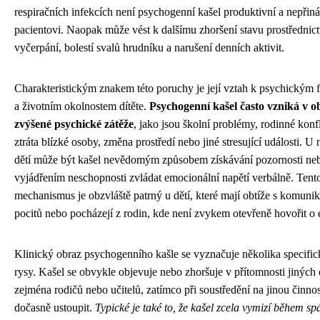
respiračních infekcích není psychogenní kašel produktivní a nepřiná
pacientovi. Naopak může vést k dalšímu zhoršení stavu prostřednic
vyčerpání, bolestí svalů hrudníku a narušení denních aktivit.
Charakteristickým znakem této poruchy je její vztah k psychickým 
a životním okolnostem dítěte.
Psychogenní kašel často vzniká v o
zvýšené psychické zátěže
, jako jsou školní problémy, rodinné konfl
ztráta blízké osoby, změna prostředí nebo jiné stresující události. U
dětí může být kašel nevědomým způsobem získávání pozornosti ne
vyjádřením neschopnosti zvládat emocionální napětí verbálně. Tent
mechanismus je obzvláště patrný u dětí, které mají obtíže s komuni
pocitů nebo pocházejí z rodin, kde není zvykem otevřeně hovořit o
Klinický obraz psychogenního kašle se vyznačuje několika specifi
rysy. Kašel se obvykle objevuje nebo zhoršuje v přítomnosti jiných
zejména rodičů nebo učitelů, zatímco při soustředění na jinou činno
dočasně ustoupit.
Typické je také to, že kašel zcela vymizí během s