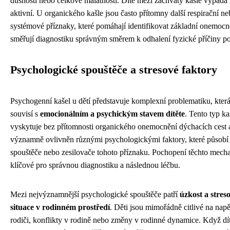
dušnosti nebo celkové malátnosti. Dítě mezi záchvaty kašle vypadá
aktivní. U organického kašle jsou často přítomny další respirační n
systémové příznaky, které pomáhají identifikovat základní onemocn
směřují diagnostiku správným směrem k odhalení fyzické příčiny pot
Psychologické spouštěče a stresové faktory
Psychogenní kašel u dětí představuje komplexní problematiku, kter
souvisí s
emocionálním a psychickým stavem dítěte
. Tento typ ka
vyskytuje bez přítomnosti organického onemocnění dýchacích cest a
významně ovlivněn různými psychologickými faktory, které působí
spouštěče nebo zesilovače tohoto příznaku. Pochopení těchto mech
klíčové pro správnou diagnostiku a následnou léčbu.
Mezi nejvýznamnější psychologické spouštěče patří
úzkost a stres
situace v rodinném prostředí
. Děti jsou mimořádně citlivé na napě
rodiči, konflikty v rodině nebo změny v rodinné dynamice. Když dí