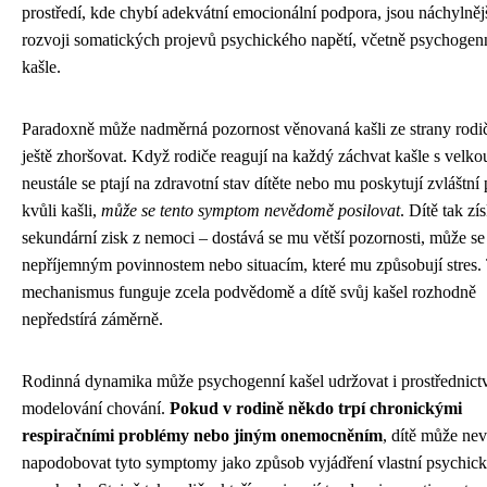
prostředí, kde chybí adekvátní emocionální podpora, jsou náchylněj
rozvoji somatických projevů psychického napětí, včetně psychogen
kašle.
Paradoxně může nadměrná pozornost věnovaná kašli ze strany rodič
ještě zhoršovat. Když rodiče reagují na každý záchvat kašle s velko
neustále se ptají na zdravotní stav dítěte nebo mu poskytují zvláštní 
kvůli kašli,
může se tento symptom nevědomě posilovat
. Dítě tak zí
sekundární zisk z nemoci – dostává se mu větší pozornosti, může s
nepříjemným povinnostem nebo situacím, které mu způsobují stres.
mechanismus funguje zcela podvědomě a dítě svůj kašel rozhodně
nepředstírá záměrně.
Rodinná dynamika může psychogenní kašel udržovat i prostřednict
modelování chování.
Pokud v rodině někdo trpí chronickými
respiračními problémy nebo jiným onemocněním
, dítě může n
napodobovat tyto symptomy jako způsob vyjádření vlastní psychic