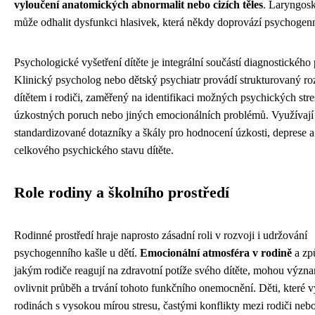
vyloučení anatomických abnormalit nebo cizích těles
. Laryngos
může odhalit dysfunkci hlasivek, která někdy doprovází psychogenn
Psychologické vyšetření dítěte je integrální součástí diagnostického
Klinický psycholog nebo dětský psychiatr provádí strukturovaný ro
dítětem i rodiči, zaměřený na identifikaci možných psychických stre
úzkostných poruch nebo jiných emocionálních problémů. Využívají
standardizované dotazníky a škály pro hodnocení úzkosti, deprese a
celkového psychického stavu dítěte.
Role rodiny a školního prostředí
Rodinné prostředí hraje naprosto zásadní roli v rozvoji i udržování
psychogenního kašle u dětí.
Emocionální atmosféra v rodině
a zp
jakým rodiče reagují na zdravotní potíže svého dítěte, mohou význ
ovlivnit průběh a trvání tohoto funkčního onemocnění. Děti, které vy
rodinách s vysokou mírou stresu, častými konflikty mezi rodiči neb