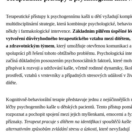
Terapeutické přístupy k psychogennímu kašli u dětí vyžadují kompl
multidisciplinární strategie, která kombinuje psychologické, behavio
někdy i farmakologické intervence.
Základním pilířem úspěšné lé
vytvoření důvěryhodného terapeutického vztahu mezi dítětem,
a zdravotnickým týmem
, který umožňuje otevřenou komunikaci a
spolupráci při řešení tohoto obtížného problému. Psychologická int
začíná důkladným posouzením psychosociálních faktorů, které mo
přispívat k rozvoji a udržování kašle, včetně rodinné dynamiky, ško
prostředí, vztahů s vrstevníky a případných stresových událostí v ži
dítěte.
Kognitivně-behaviorální terapie představuje jednu z nejúčinnějších
léčby psychogenního kašle u dětských pacientů. Tento přístup pom
rozpoznat a pochopit spojení mezi jejich myšlenkami, emocemi a f
příznaky.
Terapeut pracuje s dítětem na identifikaci spouštěčů kašle
alternativním způsobům zvládání stresu a úzkosti
, které nevyžadují