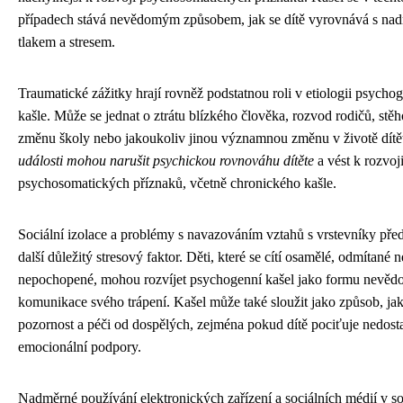
případech stává nevědomým způsobem, jak se dítě vyrovnává s n
tlakem a stresem.
Traumatické zážitky hrají rovněž podstatnou roli v etiologii psycho
kašle. Může se jednat o ztrátu blízkého člověka, rozvod rodičů, stěh
změnu školy nebo jakoukoliv jinou významnou změnu v životě dítě
události mohou narušit psychickou rovnováhu dítěte
a vést k rozvoj
psychosomatických příznaků, včetně chronického kašle.
Sociální izolace a problémy s navazováním vztahů s vrstevníky před
další důležitý stresový faktor. Děti, které se cítí osamělé, odmítané 
nepochopené, mohou rozvíjet psychogenní kašel jako formu nevě
komunikace svého trápení. Kašel může také sloužit jako způsob, jak
pozornost a péči od dospělých, zejména pokud dítě pociťuje nedost
emocionální podpory.
Nadměrné používání elektronických zařízení a sociálních médií v s