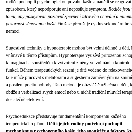
rodiče pochopili psychologickou povahu kašle a naučili se reagovat
způsobem, který nepodporuje ani neposiluje symptom.
Rodiče jsou 
tomu, aby poskytovali pozitivní zpevnění zdravého chování a minima
pozornost věnovanou kašli
, čímž se přerušuje cyklus sekundárního 
nemoci.
Sugestivní techniky a hypnoterapie mohou být velmi účinné u dětí, 
vnímavé k těmto přístupům. Hypnoterapie využívá přirozenou schop
k imaginaci a soustředění k vytvoření změny ve vnímání a kontrole 
funkcí. Během terapeutických sezení je dítě vedeno do relaxovanéh
kde může pracovat s metaforami a sugestiemi zaměřenými na zmírně
a posílení pocitu pohody. Tato metoda je obzvláště užitečná u dětí, k
obtíže s verbalizací svých emocí nebo u nichž tradiční mluvící terap
dostatečně efektivní.
Psychoedukace představuje fundamentální komponentu každého
terapeutického plánu.
Děti i jejich rodiny potřebují pochopit
mechanismus psychogenního kašle, jeho spouštěče a faktory, kt