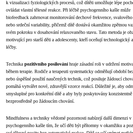
k vizualizaci fyziologických procesů, což dítěti umožňuje lépe poch
ovládat vlastní tělesné reakce. Při léčbě psychogenního kašle může
biofeedback zahrnovat monitorování dechové frekvence, svalového 
nebo srdeční variability, přičemž dítě dostává okamžitou zpětnou v
svém pokroku v dosahování relaxovaného stavu. Tato metoda je obz
motivující pro starší děti a adolescenty, kteří oceňují technologický 
léčby.
Technika
pozitivního posilování
hraje zásadní roli v udržení motiva
během terapie. Rodiče a terapeuti systematicky odměňují období be
nebo úspěšné použití naučených technik, což posiluje žádoucí chov
pomáhá vytvářet nové, zdravější vzorce reakcí. Důležité je, aby od
smysluplné pro konkrétní dítě a aby byly poskytovány konzistentně
bezprostředně po žádoucím chování.
Mindfulness a techniky vědomé pozornosti nabízejí další dimenzi v 
psychogenního kašle tím, že učí děti být přítomny v okamžiku a po
své tělesné pocity bez automatické reakce.
Dítě se učí vnímat nutkán