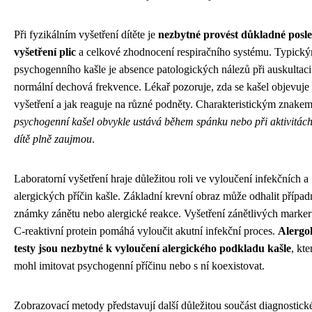
Při fyzikálním vyšetření dítěte je
nezbytné provést důkladné posl
vyšetření plic
a celkové zhodnocení respiračního systému. Typick
psychogenního kašle je absence patologických nálezů při auskultaci
normální dechová frekvence. Lékař pozoruje, zda se kašel objevuj
vyšetření a jak reaguje na různé podněty. Charakteristickým znakem 
psychogenní kašel obvykle ustává během spánku nebo při aktivitách
dítě plně zaujmou
.
Laboratorní vyšetření hraje důležitou roli ve vyloučení infekčních a
alergických příčin kašle. Základní krevní obraz může odhalit případ
známky zánětu nebo alergické reakce. Vyšetření zánětlivých marker
C-reaktivní protein pomáhá vyloučit akutní infekční proces.
Alergo
testy jsou nezbytné k vyloučení alergického podkladu kašle
, kte
mohl imitovat psychogenní příčinu nebo s ní koexistovat.
Zobrazovací metody představují další důležitou součást diagnostick