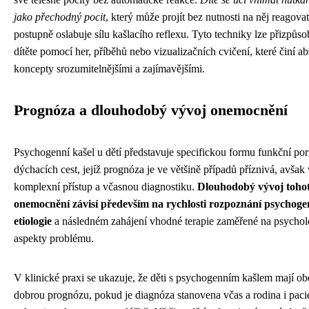
jako přechodný pocit
, který může projít bez nutnosti na něj reagovat
postupně oslabuje sílu kašlacího reflexu. Tyto techniky lze přizpůso
dítěte pomocí her, příběhů nebo vizualizačních cvičení, které činí ab
koncepty srozumitelnějšími a zajímavějšími.
Prognóza a dlouhodobý vývoj onemocnění
Psychogenní kašel u dětí představuje specifickou formu funkční po
dýchacích cest, jejíž prognóza je ve většině případů příznivá, avšak
komplexní přístup a včasnou diagnostiku.
Dlouhodobý vývoj toho
onemocnění závisí především na rychlosti rozpoznání psychoge
etiologie
a následném zahájení vhodné terapie zaměřené na psychol
aspekty problému.
V klinické praxi se ukazuje, že děti s psychogenním kašlem mají o
dobrou prognózu, pokud je diagnóza stanovena včas a rodina i paci