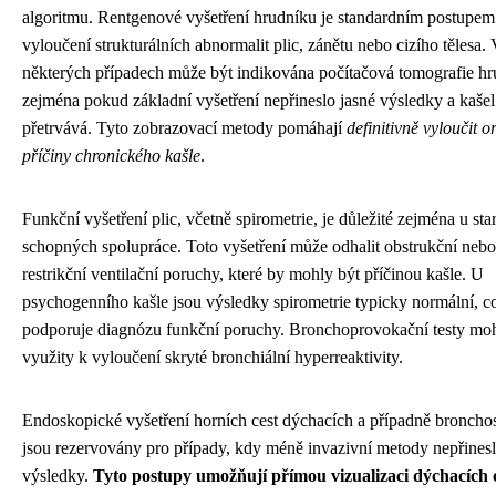
algoritmu. Rentgenové vyšetření hrudníku je standardním postupem
vyloučení strukturálních abnormalit plic, zánětu nebo cizího tělesa.
některých případech může být indikována počítačová tomografie hr
zejména pokud základní vyšetření nepřineslo jasné výsledky a kašel
přetrvává. Tyto zobrazovací metody pomáhají
definitivně vyloučit o
příčiny chronického kašle
.
Funkční vyšetření plic, včetně spirometrie, je důležité zejména u star
schopných spolupráce. Toto vyšetření může odhalit obstrukční nebo
restrikční ventilační poruchy, které by mohly být příčinou kašle. U
psychogenního kašle jsou výsledky spirometrie typicky normální, c
podporuje diagnózu funkční poruchy. Bronchoprovokační testy mo
využity k vyloučení skryté bronchiální hyperreaktivity.
Endoskopické vyšetření horních cest dýchacích a případně broncho
jsou rezervovány pro případy, kdy méně invazivní metody nepřinesl
výsledky.
Tyto postupy umožňují přímou vizualizaci dýchacích c