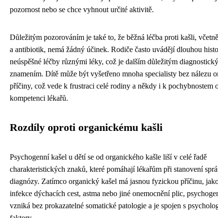
pozornost nebo se chce vyhnout určité aktivitě.
Důležitým pozorováním je také to, že běžná léčba proti kašli, včetně
a antibiotik, nemá žádný účinek. Rodiče často uvádějí dlouhou histo
neúspěšné léčby různými léky, což je dalším důležitým diagnostick
znamením. Dítě může být vyšetřeno mnoha specialisty bez nálezu o
příčiny, což vede k frustraci celé rodiny a někdy i k pochybnostem 
kompetenci lékařů.
Rozdíly oproti organickému kašli
Psychogenní kašel u dětí se od organického kašle liší v celé řadě
charakteristických znaků, které pomáhají lékařům při stanovení spr
diagnózy. Zatímco organický kašel má jasnou fyzickou příčinu, jako
infekce dýchacích cest, astma nebo jiné onemocnění plic, psychoge
vzniká bez prokazatelné somatické patologie a je spojen s psychol
faktory.