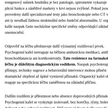
rentgenový snímek hrudníku je bez patologie, spirometrie vykazuje
plicní funkce a zánětlivé markery v krvi nejsou zvýšené. Pokud jso
provedeny další specializované testy jako bronchoskopie nebo CT v
ani ty neodhalí žádnou strukturální nebo funkční abnormalitu. U or
kašle naopak často nacházíme specifické změny odpovídající zákla
onemocnění.
Odpověď na léčbu představuje další významný rozlišovací prvek.
Psychogenní kašel nereaguje na běžnou antitusickou medikaci, antib
bronchodilatancia ani kortikosteroidy.
Tato rezistence na farmako
léčbu je důležitým diagnostickým vodítkem.
Naopak psychoterap
přístupy, techniky sugesce a behaviorální intervence mohou přinést
dramatické zlepšení až úplné vymizení příznaků. Organický kašel 
reaguje na specifickou léčbu zaměřenou na základní příčinu.
Dalším rozdílem je přítomnost nebo absence doprovodných příznak
Psychogenní kašel se vyskytuje izolovaně, bez horečky, rýmy, boles