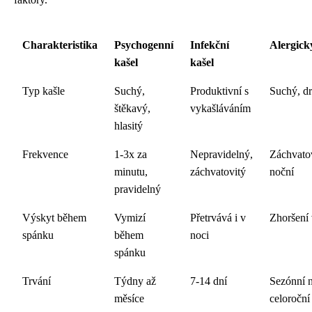
Charakteristika
Psychogenní
Infekční
Alergick
kašel
kašel
Typ kašle
Suchý,
Produktivní s
Suchý, d
štěkavý,
vykašláváním
hlasitý
Frekvence
1-3x za
Nepravidelný,
Záchvatov
minutu,
záchvatovitý
noční
pravidelný
Výskyt během
Vymizí
Přetrvává i v
Zhoršení 
spánku
během
noci
spánku
Trvání
Týdny až
7-14 dní
Sezónní 
měsíce
celoroční