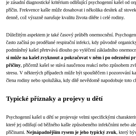
je zásadní diagnostické kritérium odlišující psychogenní kašel od o
příčin. Frekvence kašle může dosahovat i několika desítek až stove
denně, což výrazně narušuje kvalitu života dítěte i celé rodiny.
Důležitým aspektem je také časový průběh onemocnění. Psychogen
často začíná po prodělané respirační infekci, kdy původně organick
podmíněný kašel přetrvává dlouho po vyléčení základního onemoc
si může na kašel zvyknout a pokračovat v něm i po odeznění p
příčiny
, přičemž kašel se stává naučenou reakcí nebo způsobem zv
stresu. V některých případech může být spouštěčem i pozorování ka
člena rodiny nebo spolužáka, kdy dítě nevědomě napodobuje toto c
Typické příznaky a projevy u dětí
Psychogenní kašel u dětí se projevuje velmi specifickými charakteri
které jej odlišují od běžného kašle způsobeného infekčními nebo al
příčinami.
Nejnápadnějším rysem je jeho typický zvuk
, který bý