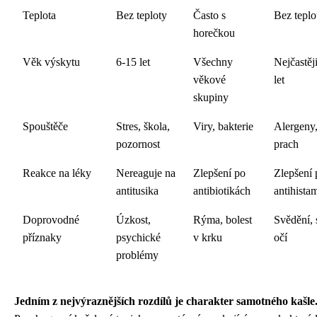
Teplota
Bez teploty
Často s
Bez teplo
horečkou
Věk výskytu
6-15 let
Všechny
Nejčastěj
věkové
let
skupiny
Spouštěče
Stres, škola,
Viry, bakterie
Alergeny,
pozornost
prach
Reakce na léky
Nereaguje na
Zlepšení po
Zlepšení 
antitusika
antibiotikách
antihista
Doprovodné
Úzkost,
Rýma, bolest
Svědění, 
příznaky
psychické
v krku
očí
problémy
Jedním z nejvýraznějších rozdílů je charakter samotného kašle