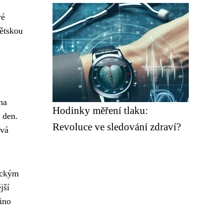
vé
dětskou
na
Hodinky měření tlaku:
 den.
Revoluce ve sledování zdraví?
ává
ickým
jší
ino