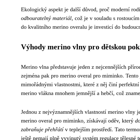
Ekologický aspekt je další důvod, proč moderní rodi
odbouratelný materiál
, což je v souladu s rostoucí
do kvalitního merino overalu je investicí do budoucno
Výhody merino vlny pro dětskou po
Merino vlna představuje jeden z nejcennějších přírod
zejména pak pro merino overal pro miminko. Tento 
mimořádnými vlastnostmi, které z něj činí perfektní
merino vlákna mnohem jemnější a hebčí, což znam
Jednou z nejvýznamnějších vlastností merino vlny je 
merino overal pro miminko, získávají oděv, který
do
zabraňuje přehřátí
v teplejším prostředí. Tato termo
ještě nemají plně vyvinutý systém regulace tělesné 