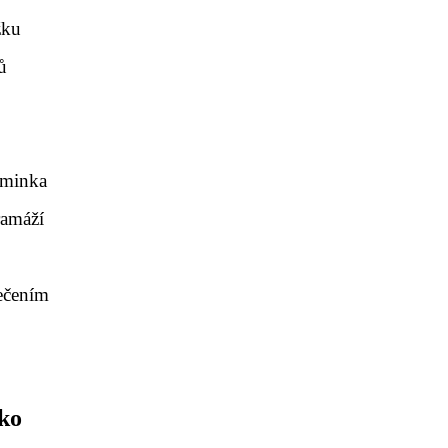
žku
ů
iminka
ramáží
ečením
nko