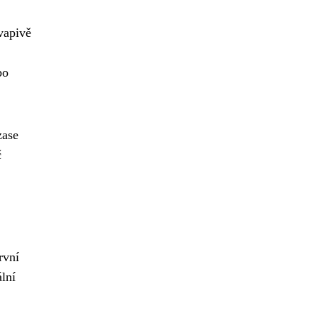
vapivě
bo
zase
č
rvní
lní