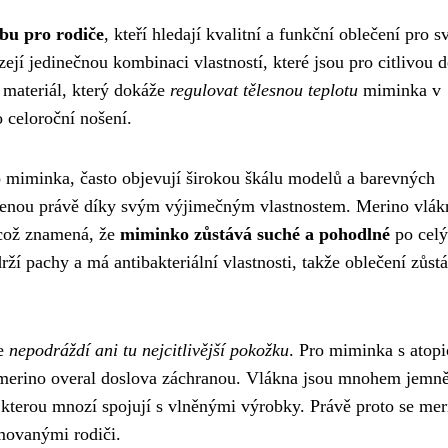
lbu pro rodiče
, kteří hledají kvalitní a funkční oblečení pro s
ejí jedinečnou kombinaci vlastností, které jsou pro citlivou 
 materiál, který dokáže
regulovat tělesnou teplotu
miminka v
o celoroční nošení.
o miminka, často objevují širokou škálu modelů a barevných
líbenou právě díky svým výjimečným vlastnostem. Merino vlák
 což znamená, že
miminko zůstává suché a pohodlné
po celý
ží pachy a má antibakteriální vlastnosti, takže oblečení zůst
že
nepodráždí ani tu nejcitlivější pokožku
. Pro miminka s atop
erino overal doslova záchranou. Vlákna jsou mnohem jemně
 kterou mnozí spojují s vlněnými výrobky. Právě proto se mer
rmovanými rodiči.