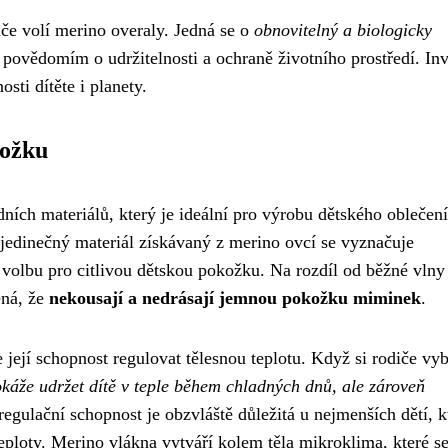
če volí merino overaly. Jedná se o
obnovitelný a biologicky
m povědomím o udržitelnosti a ochraně životního prostředí. Inv
sti dítěte i planety.
kožku
ních materiálů, který je ideální pro výrobu dětského oblečení
jedinečný materiál získávaný z merino ovcí se vyznačuje
 volbu pro citlivou dětskou pokožku. Na rozdíl od běžné vlny
ená, že
nekousají a nedrásají jemnou pokožku miminek
.
její schopnost regulovat tělesnou teplotu. Když si rodiče vyb
káže udržet dítě v teple během chladných dnů, ale zároveň
regulační schopnost je obzvláště důležitá u nejmenších dětí, k
teploty. Merino vlákna vytváří kolem těla mikroklima, které s