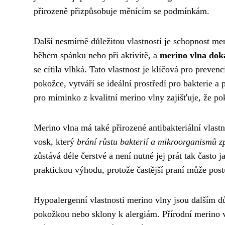
přirozeně přizpůsobuje měnícím se podmínkám.
Další nesmírně důležitou vlastností je schopnost me
během spánku nebo při aktivitě, a
merino vlna doká
se cítila vlhká. Tato vlastnost je klíčová pro prev
pokožce, vytváří se ideální prostředí pro bakterie
pro miminko z kvalitní merino vlny zajišťuje, že po
Merino vlna má také přirozené antibakteriální vlastn
vosk, který
brání růstu bakterií a mikroorganismů z
zůstává déle čerstvé a není nutné jej prát tak často 
praktickou výhodu, protože častější praní může postu
Hypoalergenní vlastnosti merino vlny jsou dalším dů
pokožkou nebo sklony k alergiám. Přírodní merino v