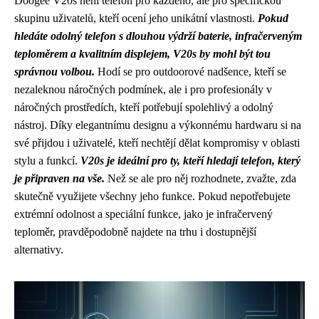
Doogee V20s není telefon pro každého, ale pro specifickou
skupinu uživatelů, kteří ocení jeho unikátní vlastnosti.
Pokud
hledáte odolný telefon s dlouhou výdrží baterie, infračerveným
teploměrem a kvalitním displejem, V20s by mohl být tou
správnou volbou.
Hodí se pro outdoorové nadšence, kteří se
nezaleknou náročných podmínek, ale i pro profesionály v
náročných prostředích, kteří potřebují spolehlivý a odolný
nástroj. Díky elegantnímu designu a výkonnému hardwaru si na
své přijdou i uživatelé, kteří nechtějí dělat kompromisy v oblasti
stylu a funkcí.
V20s je ideální pro ty, kteří hledají telefon, který
je připraven na vše.
Než se ale pro něj rozhodnete, zvažte, zda
skutečně využijete všechny jeho funkce. Pokud nepotřebujete
extrémní odolnost a speciální funkce, jako je infračervený
teploměr, pravděpodobně najdete na trhu i dostupnější
alternativy.