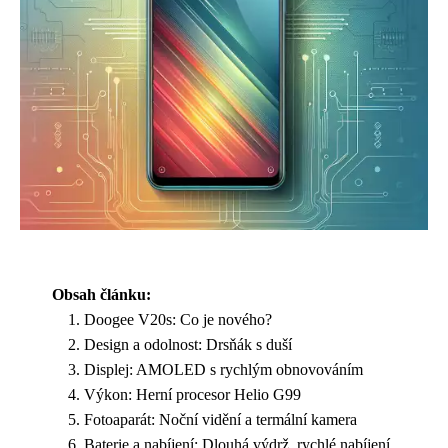
Obsah článku:
Doogee V20s: Co je nového?
Design a odolnost: Drsňák s duší
Displej: AMOLED s rychlým obnovováním
Výkon: Herní procesor Helio G99
Fotoaparát: Noční vidění a termální kamera
Baterie a nabíjení: Dlouhá výdrž, rychlé nabíjení