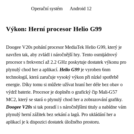
Operační systém
Android 12
Výkon: Herní procesor Helio G99
Doogee V20s pohání procesor MediaTek Helio G99, který je
navržen tak, aby zvládl i náročnější hry. Tento osmijádrový
procesor s frekvencí až 2.2 GHz poskytuje dostatek výkonu pro
plynulý chod her a aplikací.
Helio G99
je vyroben 6nm
technologií, která zaručuje vysoký výkon při nízké spotřebě
energie. Díky tomu si můžete užívat hraní her déle bez obav o
výdrž baterie. Procesor je doplněn o grafický čip Mali-G57
MC2, který se stará o plynulý chod her a zobrazování grafiky.
Doogee V20s
si tak poradí i s náročnějšími tituly a nabídne vám
plynulý herní zážitek bez sekání a lagů. Pro ukládání her a
aplikací je k dispozici dostatek úložného prostoru.