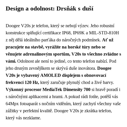
Design a odolnost: Drsňák s duší
Doogee V20s je telefon, který se nebojí výzev. Jeho robustní
konstrukce splňující certifikace IP68, IP69K a MIL-STD-810H
z něj dělá ideálního parťáka do náročných podmínek.
Ať už
pracujete na stavbě, vyrážíte na horské túry nebo se
věnujete adrenalinovým sportům, V20s to všechno zvládne s
vámi.
Odolnost ale není to jediné, co tento telefon nabízí. Pod
jeho drsným zevnějškem se skrývá duše inovátora.
Doogee
V20s je vybavený AMOLED displejem s obnovovací
frekvencí 120 Hz,
který zaručuje plynulý chod a živé barvy.
Výkonný procesor MediaTek Dimensity 700
si hravě poradí i
s náročnými aplikacemi a hrami. A pokud rádi fotíte, potěší vás
64Mpx fotoaparát s nočním viděním, který zachytí všechny vaše
zážitky v perfektní kvalitě. Doogee V20s je zkrátka telefon,
který vás nezklame.