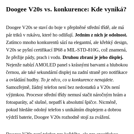
Doogee V20s vs. konkurence: Kde vyniká?
Doogee V20s se staví do boje v přeplněné střední třídě, ale má
pár triků v rukávu, které ho odlišují.
Jedním z nich je odolnost.
Zatímco mnoho konkurentů sází na elegantní, ale křehký design,
V20s se pyšní certifikací IP68 a MIL-STD-810G, což znamená,
že přežije pády, prach i vodu.
Druhou zbraní je jeho displej.
Nejenže nabízí AMOLED panel s krásnými barvami a hlubokou
černou, ale také sekundární displej na zadní straně pro notifikace
a ovládání hudby.
To je něco, co u konkurence nenajdete.
Samozřejmě, žádný telefon není bez nedostatků a V20s není
výjimkou. Procesor střední třídy nemusí stačit náročným hrám a
fotoaparáty, ač slušné, nepatří k absolutní špičce. Nicméně,
pokud hledáte odolný telefon s unikátním displejem a dobrou
výdrží baterie, Doogee V20s rozhodně stojí za zvážení.