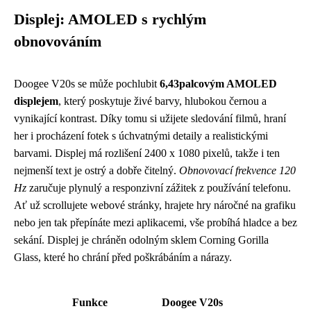
Displej: AMOLED s rychlým
obnovováním
Doogee V20s se může pochlubit
6,43palcovým AMOLED
displejem
, který poskytuje živé barvy, hlubokou černou a
vynikající kontrast. Díky tomu si užijete sledování filmů, hraní
her i procházení fotek s úchvatnými detaily a realistickými
barvami. Displej má rozlišení 2400 x 1080 pixelů, takže i ten
nejmenší text je ostrý a dobře čitelný.
Obnovovací frekvence 120
Hz
zaručuje plynulý a responzivní zážitek z používání telefonu.
Ať už scrollujete webové stránky, hrajete hry náročné na grafiku
nebo jen tak přepínáte mezi aplikacemi, vše probíhá hladce a bez
sekání. Displej je chráněn odolným sklem Corning Gorilla
Glass, které ho chrání před poškrábáním a nárazy.
Funkce
Doogee V20s