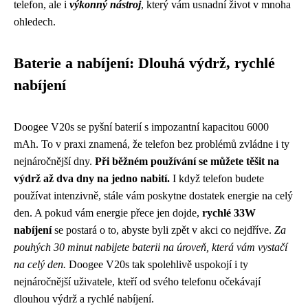
telefon, ale i
výkonný nástroj
, který vám usnadní život v mnoha
ohledech.
Baterie a nabíjení: Dlouhá výdrž, rychlé
nabíjení
Doogee V20s se pyšní baterií s impozantní kapacitou 6000
mAh. To v praxi znamená, že telefon bez problémů zvládne i ty
nejnáročnější dny.
Při běžném používání se můžete těšit na
výdrž až dva dny na jedno nabití.
I když telefon budete
používat intenzivně, stále vám poskytne dostatek energie na celý
den. A pokud vám energie přece jen dojde,
rychlé 33W
nabíjení
se postará o to, abyste byli zpět v akci co nejdříve.
Za
pouhých 30 minut nabijete baterii na úroveň, která vám vystačí
na celý den.
Doogee V20s tak spolehlivě uspokojí i ty
nejnáročnější uživatele, kteří od svého telefonu očekávají
dlouhou výdrž a rychlé nabíjení.