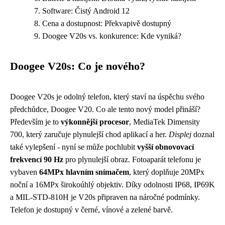
Software: Čistý Android 12
Cena a dostupnost: Překvapivě dostupný
Doogee V20s vs. konkurence: Kde vyniká?
Doogee V20s: Co je nového?
Doogee V20s je odolný telefon, který staví na úspěchu svého
předchůdce, Doogee V20. Co ale tento nový model přináší?
Především je to
výkonnější procesor
, MediaTek Dimensity
700, který zaručuje plynulejší chod aplikací a her.
Displej
doznal
také vylepšení - nyní se může pochlubit
vyšší obnovovací
frekvencí 90 Hz
pro plynulejší obraz. Fotoaparát telefonu je
vybaven
64MPx hlavním snímačem
, který doplňuje 20MPx
noční a 16MPx širokoúhlý objektiv. Díky odolnosti IP68, IP69K
a MIL-STD-810H je V20s připraven na náročné podmínky.
Telefon je dostupný v černé, vínové a zelené barvě.