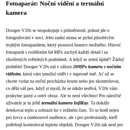
Fotoaparát: Noční vidění a termální
kamera
Doogee V20s se nespokojuje s průměrností, pokud jde o
fotografování v noci. Jeho zadní strana se pyšní působivým
trojitým fotoaparátem, který posouvá hranice možného. Hlavní
fotoaparát s rozlišením 64 MPx zachytí každý detail i za
zhoršených světelných podmínek. A když se setmí úplně? Žádný
problém! Doogee V20s má v záloze
20MPx kameru s nočním
viděním
, která vám umožní vidět i v naprosté tmě. Ať už se
chcete vydat na noční procházku lesem nebo jen zkontrolovat,
co dělá váš pes, když si myslí, že se nikdo nedívá, V20s vám
poskytne jasný a ostrý obraz. Ale to není všechno! Pro náročné
uživatele je tu ještě
termální kamera InfiRay
. Ta dokáže
detekovat teplo a zobrazit ho v reálném čase. To se hodí nejen
pro lovce a outdoorové nadšence, ale i pro profesionály, kteří
potřebují kontrolovat teplotu objektů. Doogee V20s tak není jen