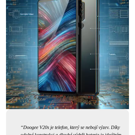
Doogee V20s je telefon, který se nebojí výzev. Díky
odolné konstrukci a dlouhé výdrži baterie je ideálním