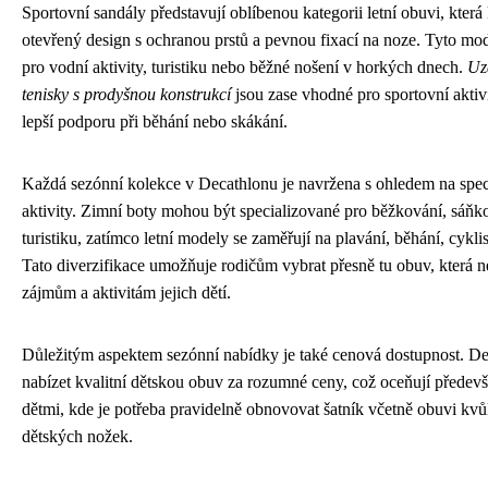
Sportovní sandály představují oblíbenou kategorii letní obuvi, kter
otevřený design s ochranou prstů a pevnou fixací na noze. Tyto mod
pro vodní aktivity, turistiku nebo běžné nošení v horkých dnech.
Uz
tenisky s prodyšnou konstrukcí
jsou zase vhodné pro sportovní aktivi
lepší podporu při běhání nebo skákání.
Každá sezónní kolekce v Decathlonu je navržena s ohledem na spec
aktivity. Zimní boty mohou být specializované pro běžkování, sáňk
turistiku, zatímco letní modely se zaměřují na plavání, běhání, cyklis
Tato diverzifikace umožňuje rodičům vybrat přesně tu obuv, která 
zájmům a aktivitám jejich dětí.
Důležitým aspektem sezónní nabídky je také cenová dostupnost. De
nabízet kvalitní dětskou obuv za rozumné ceny, což oceňují předevš
dětmi, kde je potřeba pravidelně obnovovat šatník včetně obuvi kvů
dětských nožek.