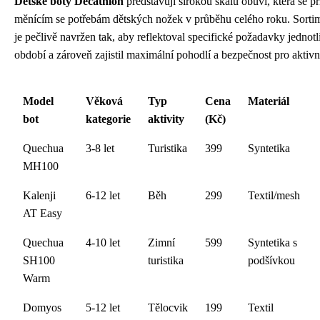
Dětské boty Decathlon
představují širokou škálu obuvi, která se p
měnícím se potřebám dětských nožek v průběhu celého roku. Sortim
je pečlivě navržen tak, aby reflektoval specifické požadavky jednot
období a zároveň zajistil maximální pohodlí a bezpečnost pro aktivní
Model
Věková
Typ
Cena
Materiál
bot
kategorie
aktivity
(Kč)
Quechua
3-8 let
Turistika
399
Syntetika
MH100
Kalenji
6-12 let
Běh
299
Textil/mesh
AT Easy
Quechua
4-10 let
Zimní
599
Syntetika s
SH100
turistika
podšívkou
Warm
Domyos
5-12 let
Tělocvik
199
Textil