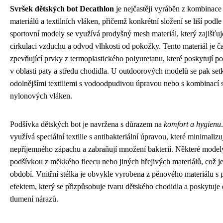
Svršek dětských bot Decathlon
je nejčastěji vyráběn z kombinace
materiálů a textilních vláken, přičemž konkrétní složení se liší podle
sportovní modely se využívá prodyšný mesh materiál, který zajišťuj
cirkulaci vzduchu a odvod vlhkosti od pokožky. Tento materiál je č
zpevňující prvky z termoplastického polyuretanu, které poskytují po
v oblasti paty a středu chodidla. U outdoorových modelů se pak se
odolnějšími textiliemi s vodoodpudivou úpravou nebo s kombinací s
nylonových vláken.
Podšívka dětských bot je navržena s důrazem na
komfort a hygienu
využívá speciální textilie s antibakteriální úpravou, které minimalizu
nepříjemného zápachu a zabraňují množení bakterií. Některé mode
podšívkou z měkkého fleecu nebo jiných hřejivých materiálů, což je
období. Vnitřní stélka je obvykle vyrobena z pěnového materiálu 
efektem, který se přizpůsobuje tvaru dětského chodidla a poskytuje
tlumení nárazů.