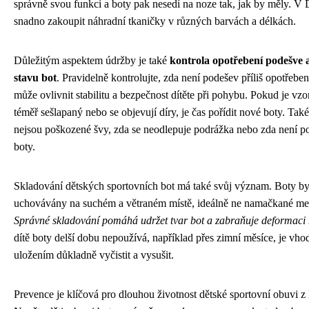
správně svou funkci a boty pak nesedí na noze tak, jak by měly. V 
snadno zakoupit náhradní tkaničky v různých barvách a délkách.
Důležitým aspektem údržby je také
kontrola opotřebení podešve 
stavu bot
. Pravidelně kontrolujte, zda není podešev příliš opotřeben
může ovlivnit stabilitu a bezpečnost dítěte při pohybu. Pokud je vz
téměř sešlapaný nebo se objevují díry, je čas pořídit nové boty. Také
nejsou poškozené švy, zda se neodlepuje podrážka nebo zda není p
boty.
Skladování dětských sportovních bot má také svůj význam. Boty by
uchovávány na suchém a větraném místě, ideálně ne namačkané mez
Správné skladování pomáhá udržet tvar bot a zabraňuje deformaci 
dítě boty delší dobu nepoužívá, například přes zimní měsíce, je vho
uložením důkladně vyčistit a vysušit.
Prevence je klíčová pro dlouhou životnost dětské sportovní obuvi z