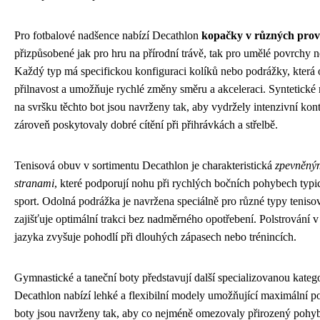
Pro fotbalové nadšence nabízí Decathlon
kopačky v různých prov
přizpůsobené jak pro hru na přírodní trávě, tak pro umělé povrchy n
Každý typ má specifickou konfiguraci kolíků nebo podrážky, která 
přilnavost a umožňuje rychlé změny směru a akceleraci. Syntetické 
na svršku těchto bot jsou navrženy tak, aby vydržely intenzivní kon
zároveň poskytovaly dobré cítění při přihrávkách a střelbě.
Tenisová obuv v sortimentu Decathlon je charakteristická
zpevněný
stranami
, které podporují nohu při rychlých bočních pohybech typi
sport. Odolná podrážka je navržena speciálně pro různé typy tenis
zajišťuje optimální trakci bez nadměrného opotřebení. Polstrování v 
jazyka zvyšuje pohodlí při dlouhých zápasech nebo trénincích.
Gymnastické a taneční boty představují další specializovanou katego
Decathlon nabízí lehké a flexibilní modely umožňující maximální p
boty jsou navrženy tak, aby co nejméně omezovaly přirozený pohy