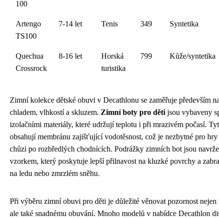
100
Artengo
7-14 let
Tenis
349
Syntetika
TS100
Quechua
8-16 let
Horská
799
Kůže/syntetika
Crossrock
turistika
Zimní kolekce dětské obuvi v Decathlonu se zaměřuje především n
chladem, vlhkostí a skluzem.
Zimní boty pro děti
jsou vybaveny sp
izolačními materiály, které udržují teplotu i při mrazivém počasí. Ty
obsahují membránu zajišťující vodotěsnost, což je nezbytné pro hr
chůzi po rozbředlých chodnících. Podrážky zimních bot jsou navr
vzorkem, který poskytuje lepší přilnavost na kluzké povrchy a zabr
na ledu nebo zmrzlém sněhu.
Při výběru zimní obuvi pro děti je důležité věnovat pozornost nejen t
ale také snadnému obuvání. Mnoho modelů v nabídce Decathlon di