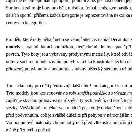
zajišťuje dětem optimální podporu, pohodlí a bezpečnost během jejic
Sortiment zahrnuje boty pro běh, turistiku, fotbal, tenis, gymnastik
dalších sportů, přičemž každá kategorie je reprezentována několik
cenových kategoriích.
Pro děti, které rády běhají nebo se věnují atletice, nabízí Decathlon
modely
s kvalitní tlumící podrážkou, která chrání klouby a páteř př
povrch. Tyto boty jsou vybaveny prodyšnými materiály, které odvádě
nohy v suchu i při intenzivním pohybu. Lehká konstrukce těchto 
přirozený pohyb nohy a podporuje správný běžecký stereotyp už od
Turistické boty pro děti představují další důležitou kategorii v sort
Tyto modely jsou konstruovány s
robustnější podrážkou s výrazný
zajišťuje skvělou přilnavost na různých typech terénů, od lesních p
stezky. Vyšší kotník u některých modelů poskytuje dodatečnou stabi
před podvrtnutím, což je zvláště důležité při pohybu v náročnějším 
Vodoodpudivé materiály chrání nohy dětí před vlhkostí a umožňují tu
méně příznivého počasí.