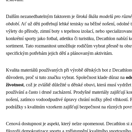
Dalším nezanedbatelným faktorem je
široká škála modelů pro různé 
období
. Ať už děti potřebují lehké tenisky na běžné nošení, odolné 
výlety do přírody, zimní boty s tepelnou izolací, nebo specializova
konkrétní sporty jako fotbal, atletiku či turistiku, Decathlon nabízí
sortiment. Tato rozmanitost umožňuje rodičům vybrat přesně tu obu
specifickým potřebám jejich dětí a plánovaným aktivitám.
Kvalita materiálů používaných při výrobě dětských bot z Decathlon
důvodem, proč si tuto značku vybrat. Společnost klade důraz na
od
životnost
, což je zvláště důležité u dětské obuvi, která musí vydržet
používání a často i drsné zacházení. Prodyšné materiály zajišťují kom
nošení, zatímco vodoodpudivé úpravy chrání nožky před vlhkostí. P
podrážky s kvalitním vzorkem zajišťují bezpečnost na různých povr
Cenová dostupnost je aspekt, který nelze opomenout. Decathlon si 
filozofii demokratizace sportu a zpřístupnění kvalitního sportovníh