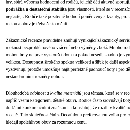
hry, sbírá výborná hodnocení od rodičů, jejichž děti aktivně sportují
podrážka a dostatečná stabilita
jsou vlastnosti, které se v recenzí
nejčastěji. Rodiče také pozitivně hodnotí poměr ceny a kvality, prot
rostou a obuv je třeba často měnit.
Zákaznické recenze pravidelně zmiňují vynikající zákaznický servi
možnost bezproblémového vrácení nebo výměny zboží. Mnoho rodi
mohou boty nejprve vyzkoušet doma a pokud nesedí, snadno je vym
velikost. Dostupnost širokého spektra velikostí a šířek je další aspek
vyzdvihují, protože umožňuje najít perfektně padnoucí boty i pro dět
nestandardními rozměry nohou.
Dlouhodobá
odolnost a kvalita materiálů
jsou témata, která se v re
napříč všemi kategoriemi dětské obuvi. Rodiče často srovnávají bot
dražšími konkurenčními značkami a konstatují, že rozdíl v kvalitě 
v ceně. Tato skutečnost činí z Decathlonu preferovanou volbu pro ro
hledají spolehlivou obuv za rozumnou cenu.