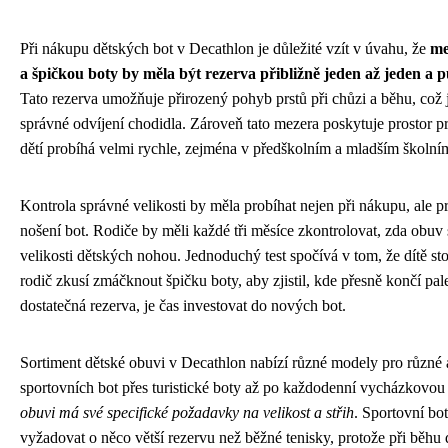
Při nákupu dětských bot v Decathlon je důležité vzít v úvahu, že
me
a špičkou boty by měla být rezerva přibližně jeden až jeden a p
Tato rezerva umožňuje přirozený pohyb prstů při chůzi a běhu, což 
správné odvíjení chodidla. Zároveň tato mezera poskytuje prostor pro
dětí probíhá velmi rychle, zejména v předškolním a mladším školní
Kontrola správné velikosti by měla probíhat nejen při nákupu, ale p
nošení bot. Rodiče by měli každé tři měsíce zkontrolovat, zda obuv
velikosti dětských nohou. Jednoduchý test spočívá v tom, že dítě sto
rodič zkusí zmáčknout špičku boty, aby zjistil, kde přesně končí pa
dostatečná rezerva, je čas investovat do nových bot.
Sortiment dětské obuvi v Decathlon nabízí různé modely pro různé a
sportovních bot přes turistické boty až po každodenní vycházkovo
obuvi má své specifické požadavky na velikost a střih
. Sportovní b
vyžadovat o něco větší rezervu než běžné tenisky, protože při běhu