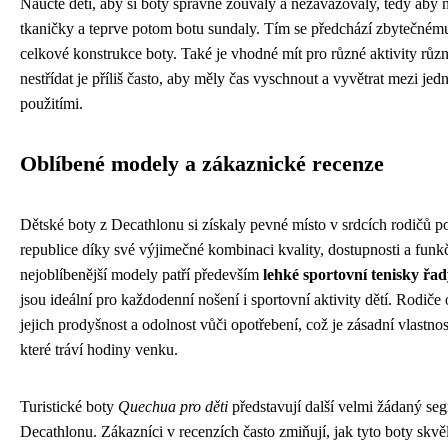
Naučte děti, aby si boty správně zouvaly a nezavazovaly, tedy aby 
tkaničky a teprve potom botu sundaly. Tím se předchází zbytečném
celkové konstrukce boty. Také je vhodné mít pro různé aktivity různ
nestřídat je příliš často, aby měly čas vyschnout a vyvětrat mezi jed
použitími.
Oblíbené modely a zákaznické recenze
Dětské boty z Decathlonu si získaly pevné místo v srdcích rodičů p
republice díky své výjimečné kombinaci kvality, dostupnosti a funk
nejoblíbenější modely patří především
lehké sportovní tenisky řad
jsou ideální pro každodenní nošení i sportovní aktivity dětí. Rodiče
jejich prodyšnost a odolnost vůči opotřebení, což je zásadní vlastnost
které tráví hodiny venku.
Turistické boty
Quechua pro děti
představují další velmi žádaný se
Decathlonu. Zákazníci v recenzích často zmiňují, jak tyto boty skvěl