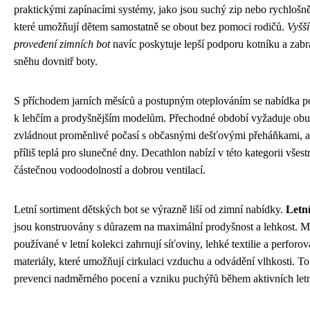
praktickými zapínacími systémy, jako jsou suchý zip nebo rychlošn
které umožňují dětem samostatně se obout bez pomoci rodičů.
Vyšší
provedení zimních bot
navíc poskytuje lepší podporu kotníku a zabr
sněhu dovnitř boty.
S příchodem jarních měsíců a postupným oteplováním se nabídka p
k lehčím a prodyšnějším modelům. Přechodné období vyžaduje obuv
zvládnout proměnlivé počasí s občasnými dešťovými přeháňkami, a
příliš teplá pro slunečné dny. Decathlon nabízí v této kategorii všest
částečnou vodoodolností a dobrou ventilací.
Letní sortiment dětských bot se výrazně liší od zimní nabídky.
Letní
jsou konstruovány s důrazem na maximální prodyšnost a lehkost. Ma
používané v letní kolekci zahrnují síťoviny, lehké textilie a perforo
materiály, které umožňují cirkulaci vzduchu a odvádění vlhkosti. To
prevenci nadměrného pocení a vzniku puchýřů během aktivních let