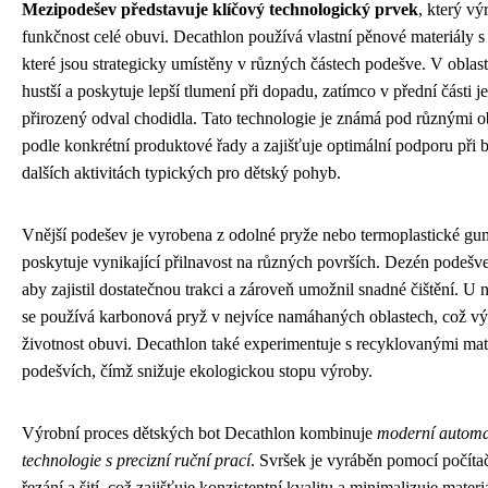
Mezipodešev představuje klíčový technologický prvek
, který vý
funkčnost celé obuvi. Decathlon používá vlastní pěnové materiály s
které jsou strategicky umístěny v různých částech podešve. V oblasti
hustší a poskytuje lepší tlumení při dopadu, zatímco v přední části je 
přirozený odval chodidla. Tato technologie je známá pod různými 
podle konkrétní produktové řady a zajišťuje optimální podporu při 
dalších aktivitách typických pro dětský pohyb.
Vnější podešev je vyrobena z odolné pryže nebo termoplastické gum
poskytuje vynikající přilnavost na různých površích. Dezén podešve
aby zajistil dostatečnou trakci a zároveň umožnil snadné čištění. U
se používá karbonová pryž v nejvíce namáhaných oblastech, což vý
životnost obuvi. Decathlon také experimentuje s recyklovanými mat
podešvích, čímž snižuje ekologickou stopu výroby.
Výrobní proces dětských bot Decathlon kombinuje
moderní automa
technologie s precizní ruční prací
. Svršek je vyráběn pomocí počít
řezání a šití, což zajišťuje konzistentní kvalitu a minimalizuje mater