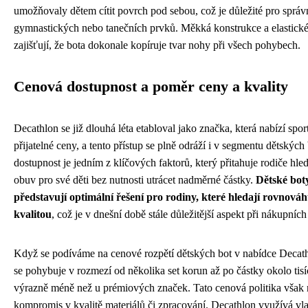
umožňovaly dětem cítit povrch pod sebou, což je důležité pro sprá
gymnastických nebo tanečních prvků. Měkká konstrukce a elastické
zajišťují, že bota dokonale kopíruje tvar nohy při všech pohybech.
Cenová dostupnost a poměr ceny a kvality
Decathlon se již dlouhá léta etabloval jako značka, která nabízí spo
přijatelné ceny, a tento přístup se plně odráží i v segmentu dětskýc
dostupnost je jedním z klíčových faktorů, který přitahuje rodiče hleda
obuv pro své děti bez nutnosti utrácet nadměrné částky.
Dětské bot
představují optimální řešení pro rodiny, které hledají rovnová
kvalitou
, což je v dnešní době stále důležitější aspekt při nákupníc
Když se podíváme na cenové rozpětí dětských bot v nabídce Decathl
se pohybuje v rozmezí od několika set korun až po částky okolo tisí
výrazně méně než u prémiových značek. Tato cenová politika vša
kompromis v kvalitě materiálů či zpracování. Decathlon využívá vla