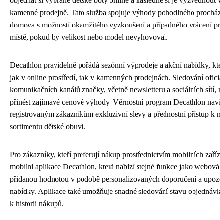
objednat si vybrané dětské boty online a následně si je vyzvednout v
kamenné prodejně. Tato služba spojuje výhody pohodlného procház
domova s možností okamžitého vyzkoušení a případného vrácení p
místě, pokud by velikost nebo model nevyhovoval.
Decathlon pravidelně pořádá sezónní výprodeje a akční nabídky, kt
jak v online prostředí, tak v kamenných prodejnách. Sledování ofici
komunikačních kanálů značky, včetně newsletteru a sociálních sítí
přinést zajímavé cenové výhody. Věrnostní program Decathlon naví
registrovaným zákazníkům exkluzivní slevy a přednostní přístup k
sortimentu dětské obuvi.
Pro zákazníky, kteří preferují nákup prostřednictvím mobilních zaříze
mobilní aplikace Decathlon, která nabízí stejné funkce jako webová 
přidanou hodnotou v podobě personalizovaných doporučení a upozo
nabídky. Aplikace také umožňuje snadné sledování stavu objednávky
k historii nákupů.