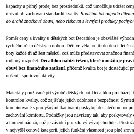
kapacity a přímý prodej bez prostředníků, což umožňuje udržet ceny
úrovni při zachování standardů kvality.
Rodičům tak odpadá dilema,
do drahé značkové obuvi, nebo riskovat s levnými produkty pochybn
Poměr ceny a kvality u dětských bot Decathlon je obzvláště výhodn
rychlého růstu dětských nohou. Děti ve věku od tří do deseti let čas
boty každé tři až šest měsíců, což může představovat značnou finanč
rodinný rozpočet.
Decathlon nabízí řešení, které umožňuje pra
obuvi bez finančního zatížení
, přičemž kvalita bot je dostačující 
nošení i sportovní aktivity.
Materiály používané při výrobě dětských bot Decathlon procházejí 
kontrolou kvality, což zajišťuje jejich odolnost a bezpečnost. Syntet
kombinované s prodyšnými tkaninami poskytují dostatečnou podpor
zachování komfortu. Podrážky jsou navrženy tak, aby poskytovaly 
a tlumení nárazů, což je zásadní pro zdravý vývoj chodidel. Přestož
v nejvyšší cenové kategorii, jejich funkční vlastnosti jsou plně srov