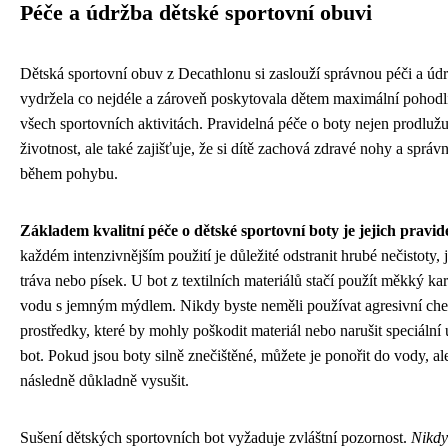
Péče a údržba dětské sportovní obuvi
Dětská sportovní obuv z Decathlonu si zaslouží správnou péči a úd
vydržela co nejdéle a zároveň poskytovala dětem maximální pohodlí
všech sportovních aktivitách. Pravidelná péče o boty nejen prodlužuj
životnost, ale také zajišťuje, že si dítě zachová zdravé nohy a správn
během pohybu.
Základem kvalitní péče o dětské sportovní boty je jejich pravide
každém intenzivnějším použití je důležité odstranit hrubé nečistoty, j
tráva nebo písek. U bot z textilních materiálů stačí použít měkký ka
vodu s jemným mýdlem. Nikdy byste neměli používat agresivní chem
prostředky, které by mohly poškodit materiál nebo narušit speciáln
bot. Pokud jsou boty silně znečištěné, můžete je ponořit do vody, al
následně důkladně vysušit.
Sušení dětských sportovních bot vyžaduje zvláštní pozornost.
Nikdy