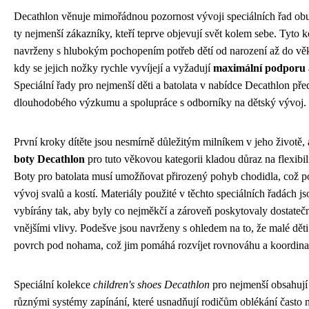
Decathlon věnuje mimořádnou pozornost vývoji speciálních řad ob
ty nejmenší zákazníky, kteří teprve objevují svět kolem sebe. Tyto k
navrženy s hlubokým pochopením potřeb dětí od narození až do věku 
kdy se jejich nožky rychle vyvíjejí a vyžadují
maximální podporu 
Speciální řady pro nejmenší děti a batolata v nabídce Decathlon pře
dlouhodobého výzkumu a spolupráce s odborníky na dětský vývoj.
První kroky dítěte jsou nesmírně důležitým milníkem v jeho životě,
boty Decathlon
pro tuto věkovou kategorii kladou důraz na flexibili
Boty pro batolata musí umožňovat přirozený pohyb chodidla, což p
vývoj svalů a kostí. Materiály použité v těchto speciálních řadách js
vybírány tak, aby byly co nejměkčí a zároveň poskytovaly dostate
vnějšími vlivy. Podešve jsou navrženy s ohledem na to, že malé děti p
povrch pod nohama, což jim pomáhá rozvíjet rovnováhu a koordina
Speciální kolekce
children's shoes Decathlon
pro nejmenší obsahují
různými systémy zapínání, které usnadňují rodičům oblékání často 