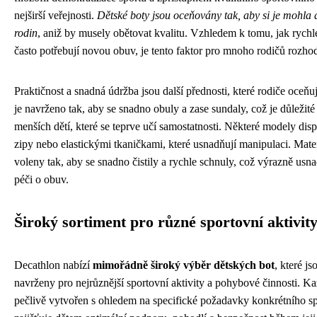
nejširší veřejnosti.
Dětské boty jsou oceňovány tak, aby si je mohla d
rodin
, aniž by musely obětovat kvalitu. Vzhledem k tomu, jak rychle
často potřebují novou obuv, je tento faktor pro mnoho rodičů rozhod
Praktičnost a snadná údržba jsou další přednosti, které rodiče oce
je navrženo tak, aby se snadno obuly a zase sundaly, což je důležit
menších dětí, které se teprve učí samostatnosti. Některé modely dis
zipy nebo elastickými tkaničkami, které usnadňují manipulaci. Mater
voleny tak, aby se snadno čistily a rychle schnuly, což výrazně us
péči o obuv.
Široký sortiment pro různé sportovní aktivit
Decathlon nabízí
mimořádně široký výběr dětských bot
, které js
navrženy pro nejrůznější sportovní aktivity a pohybové činnosti. Ka
pečlivě vytvořen s ohledem na specifické požadavky konkrétního sp