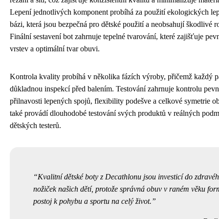
Lepení jednotlivých komponent probíhá za použití ekologických lep
bázi, která jsou bezpečná pro dětské použití a neobsahují škodlivé r
Finální sestavení bot zahrnuje tepelné tvarování, které zajišťuje pev
vrstev a optimální tvar obuvi.
Kontrola kvality probíhá v několika fázích výroby, přičemž každý p
důkladnou inspekcí před balením. Testování zahrnuje kontrolu pevn
přilnavosti lepených spojů, flexibility podešve a celkové symetrie 
také provádí dlouhodobé testování svých produktů v reálných podm
dětských testerů.
Kvalitní dětské boty z Decathlonu jsou investicí do zdravé
nožiček našich dětí, protože správná obuv v raném věku form
postoj k pohybu a sportu na celý život.