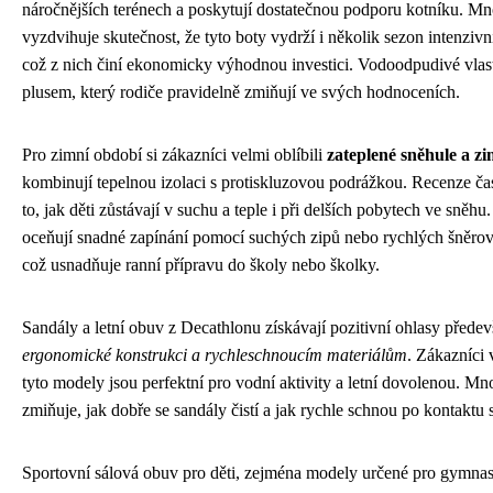
náročnějších terénech a poskytují dostatečnou podporu kotníku. M
vyzdvihuje skutečnost, že tyto boty vydrží i několik sezon intenziv
což z nich činí ekonomicky výhodnou investici. Vodoodpudivé vlast
plusem, který rodiče pravidelně zmiňují ve svých hodnoceních.
Pro zimní období si zákazníci velmi oblíbili
zateplené sněhule a zi
kombinují tepelnou izolaci s protiskluzovou podrážkou. Recenze ča
to, jak děti zůstávají v suchu a teple i při delších pobytech ve sněhu
oceňují snadné zapínání pomocí suchých zipů nebo rychlých šněrov
což usnadňuje ranní přípravu do školy nebo školky.
Sandály a letní obuv z Decathlonu získávají pozitivní ohlasy přede
ergonomické konstrukci a rychleschnoucím materiálům
. Zákazníci 
tyto modely jsou perfektní pro vodní aktivity a letní dovolenou. Mn
zmiňuje, jak dobře se sandály čistí a jak rychle schnou po kontaktu 
Sportovní sálová obuv pro děti, zejména modely určené pro gymnas