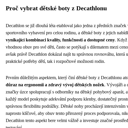
Proč vybrat dětské boty z Decathlonu
Decathlon se již dlouhá léta etabloval jako jedna z předních značek 
sportovního vybavení pro celou rodinu, a dětské boty z jejich nabíd
vynikající kombinaci kvality, funkčnosti a dostupné ceny
. Když 
vhodnou obuv pro své děti, často se potýkají s dilematem mezi ceno
avšak právě Decathlon dokázal najít tu správnou rovnováhu, která u
praktické potřeby dětí, tak i rozpočtové možnosti rodin.
Prvním důležitým aspektem, který činí dětské boty z Decathlonu atra
důraz na ergonomii a zdravý vývoj dětských nožek
. Vývojáři a 
značky úzce spolupracují s odborníky na dětský pohybový aparát, aby
každý model poskytuje adekvátní podporu klenby, dostatečný prosto
správnou flexibilitu podrážky. Dětské nohy procházejí intenzivním 
naprosto klíčové, aby obuv tento přirozený proces podporovala, ni
Decathlon tento aspekt bere velmi vážně a investuje značné prostř
testování.