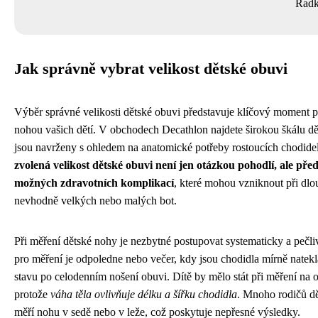
Radk
Jak správně vybrat velikost dětské obuvi
Výběr správné velikosti dětské obuvi představuje klíčový moment 
nohou vašich dětí. V obchodech Decathlon najdete širokou škálu dě
jsou navrženy s ohledem na anatomické potřeby rostoucích chodide
zvolená velikost dětské obuvi není jen otázkou pohodlí, ale př
možných zdravotních komplikací
, které mohou vzniknout při dl
nevhodně velkých nebo malých bot.
Při měření dětské nohy je nezbytné postupovat systematicky a pečliv
pro měření je odpoledne nebo večer, kdy jsou chodidla mírně natek
stavu po celodenním nošení obuvi. Dítě by mělo stát při měření na
protože
váha těla ovlivňuje délku a šířku chodidla
. Mnoho rodičů d
měří nohu v sedě nebo v leže, což poskytuje nepřesné výsledky.