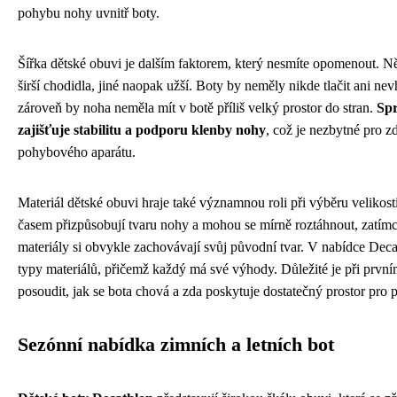
pohybu nohy uvnitř boty.
Šířka dětské obuvi je dalším faktorem, který nesmíte opomenout. Ně
širší chodidla, jiné naopak užší. Boty by neměly nikde tlačit ani nev
zároveň by noha neměla mít v botě příliš velký prostor do stran.
Spr
zajišťuje stabilitu a podporu klenby nohy
, což je nezbytné pro z
pohybového aparátu.
Materiál dětské obuvi hraje také významnou roli při výběru velikost
časem přizpůsobují tvaru nohy a mohou se mírně roztáhnout, zatímc
materiály si obvykle zachovávají svůj původní tvar. V nabídce Deca
typy materiálů, přičemž každý má své výhody. Důležité je při prvn
posoudit, jak se bota chová a zda poskytuje dostatečný prostor pro 
Sezónní nabídka zimních a letních bot