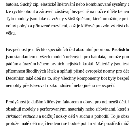
batolat. Suchý zip, elastické šněrování nebo kombinované systémy za
lze rychle obout a zároveň zůstávají bezpečně na nožce dítěte během
Tyto modely jsou také navrženy s širší špičkou, která umožňuje pr
volný pohyb a přirozené rozvíjení, což je klíčové pro zdravý růst c
věku.
Bezpečnost je u těchto speciálních řad absolutní prioritou.
Protiskl
jsou standardem u všech modelů určených pro batolata, protože po
pádům a úrazům během prvních nejistých kroků. Materiály jsou tes
přítomnost škodlivých látek a splňují přísné evropské normy pro dě
Decathlon také dbá na to, aby všechny komponenty bot byly bezpe
nemohly představovat riziko udušení nebo jiného nebezpečí.
Prodyšnost je dalším klíčovým faktorem u obuvi pro nejmenší děti. 
obsahují modely s perforovanými materiály nebo síťovinami, které z
cirkulaci vzduchu
a udržují nožky dětí v suchu a pohodlí. To je obzv
protože malé děti mají tendenci se hodně potit a vlhké prostředí můž