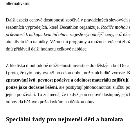
alternativami.
Další aspekt cenové dostupnosti spočívá v pravidelných slevových 
sezonních výprodejích, které Decathlon organizuje.
Rodiče mohou v
příležitostí k nákupu kvalitní obuvi za ještě výhodnější ceny
, což dál
atraktivitu této nabídky. Věrnostní programy a možnost vrácení zbo
dnů přidávají další hodnotu celkové nabídce.
Z hlediska dlouhodobé udržitelnosti investice do dětských bot Dec
i proto, že tyto boty vydrží po celou dobu, než z nich dítě vyroste.
K
zpracování švů, pevnost podešve a odolnost materiálů zajišťují,
pouze jako dočasné řešení
, ale poskytují plnohodnotnou službu p
jejich používání. To znamená, že i když jsou cenově dostupné, jejic
odpovídá běžným požadavkům na dětskou obuv.
Speciální řady pro nejmenší děti a batolata