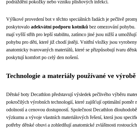
podráždění pokožky nebo vzniku plísňových infekcí.
Výškové provedení bot v těchto speciálních řadách je pečlivě promy
poskytovalo
adekvátní podporu kotníků
bez omezování pohybu. 
mají vyšší střih pro lepší stabilitu, zatímco jiné jsou nižší a umožňují
pohybu pro děti, které již chodí jistěji. Vnitřní vložky jsou vyrobe
anatomicky tvarovaných materiálů, které se přizpůsobují tvaru děts
poskytují komfort po celý den nošení.
Technologie a materiály používané ve výrobě
Dětské boty Decathlon představují výsledek pečlivého výběru mater
pokročilých výrobních technologií, které zajišťují optimální poměr 
odolností a cenovou dostupností. Společnost Decathlon dlouhodobě
výzkumu a vývoje vlastních materiálových řešení, která jsou specif
potřeby dětské obuvi a zohledňují anatomické zvláštnosti rostoucíc