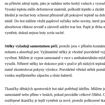
na přímém zdroji tepla
, jako je radiátor nebo horký vzduch z vysou
Vysoká teplota může deformovat materiál, poškodit lepidlo a zkrátit
Ideální je nechat boty schnout přirozeně při pokojové teplotě na do
místě. Do bot můžete vložit papírové ručníky nebo noviny, které 
absorbovat vlhkost zevnitř a zároveň udržet tvar bot. Papír je třeba 
vyměnit, dokud nejsou boty zcela suché.
Stélky vyžadují samostatnou péči
, protože jsou v přímém kontakt
nohami a absorbují pot. Vyjímatelné stélky je vhodné pravidelně vy
vyvětrat. Můžete je vyprat samostatně v ruce s antibakteriálním mý
vysušit. Některé stélky lze dokonce prát v pračce při nízkých teplotá
nutné zkontrolovat pokyny výrobce. Pravidelné větrání stélek pomá
vzniku nepříjemného zápachu a růstu bakterií.
Tkaničky dětských sportovních bot také potřebují údržbu. Můžete j
samostatně nebo přímo v botách, pokud provádíte celkové čištění.
roztřepené tkaničky je lepší vyměnit za nové, protože poškozené tk