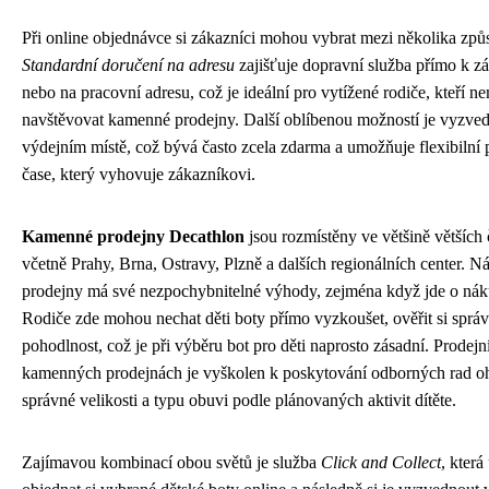
Při online objednávce si zákazníci mohou vybrat mezi několika způ
Standardní doručení na adresu
zajišťuje dopravní služba přímo k 
nebo na pracovní adresu, což je ideální pro vytížené rodiče, kteří ne
navštěvovat kamenné prodejny. Další oblíbenou možností je vyzved
výdejním místě, což bývá často zcela zdarma a umožňuje flexibilní p
čase, který vyhovuje zákazníkovi.
Kamenné prodejny Decathlon
jsou rozmístěny ve většině větších
včetně Prahy, Brna, Ostravy, Plzně a dalších regionálních center. N
prodejny má své nezpochybnitelné výhody, zejména když jde o nák
Rodiče zde mohou nechat děti boty přímo vyzkoušet, ověřit si správ
pohodlnost, což je při výběru bot pro děti naprosto zásadní. Prodejn
kamenných prodejnách je vyškolen k poskytování odborných rad o
správné velikosti a typu obuvi podle plánovaných aktivit dítěte.
Zajímavou kombinací obou světů je služba
Click and Collect
, kter