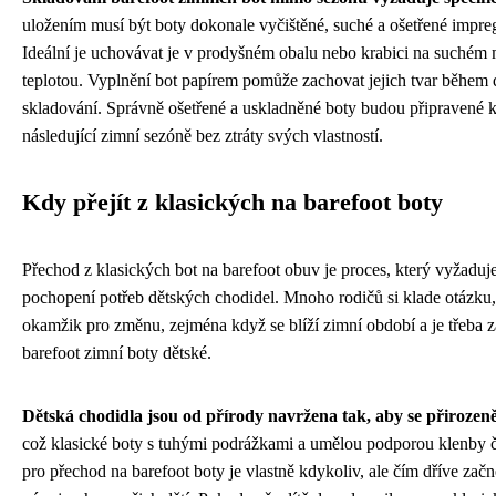
uložením musí být boty dokonale vyčištěné, suché a ošetřené impr
Ideální je uchovávat je v prodyšném obalu nebo krabici na suchém m
teplotou. Vyplnění bot papírem pomůže zachovat jejich tvar běhe
skladování. Správně ošetřené a uskladněné boty budou připravené k
následující zimní sezóně bez ztráty svých vlastností.
Kdy přejít z klasických na barefoot boty
Přechod z klasických bot na barefoot obuv je proces, který vyžaduje
pochopení potřeb dětských chodidel. Mnoho rodičů si klade otázku,
okamžik pro změnu, zejména když se blíží zimní období a je třeba z
barefoot zimní boty dětské.
Dětská chodidla jsou od přírody navržena tak, aby se přirozeně 
což klasické boty s tuhými podrážkami a umělou podporou klenby ča
pro přechod na barefoot boty je vlastně kdykoliv, ale čím dříve začn