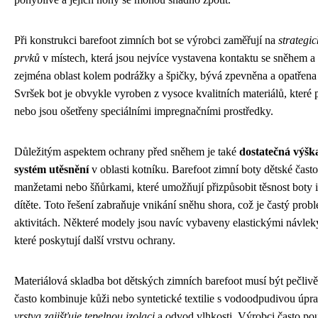
Při konstrukci barefoot zimních bot se výrobci zaměřují na
strategi
prvků
v místech, která jsou nejvíce vystavena kontaktu se sněhem a
zejména oblast kolem podrážky a špičky, bývá zpevněna a opatřen
Svršek bot je obvykle vyroben z vysoce kvalitních materiálů, které 
nebo jsou ošetřeny speciálními impregnačními prostředky.
Důležitým aspektem ochrany před sněhem je také
dostatečná výška
systém utěsnění
v oblasti kotníku. Barefoot zimní boty dětské často
manžetami nebo šňůrkami, které umožňují přizpůsobit těsnost boty
dítěte. Toto řešení zabraňuje vnikání sněhu shora, což je častý prob
aktivitách. Některé modely jsou navíc vybaveny elastickými návlek
které poskytují další vrstvu ochrany.
Materiálová skladba bot dětských zimních barefoot musí být pečlivě
často kombinuje kůži nebo syntetické textilie s vodoodpudivou úpr
vrstva zajišťuje tepelnou izolaci
a odvod vlhkosti. Výrobci často použ