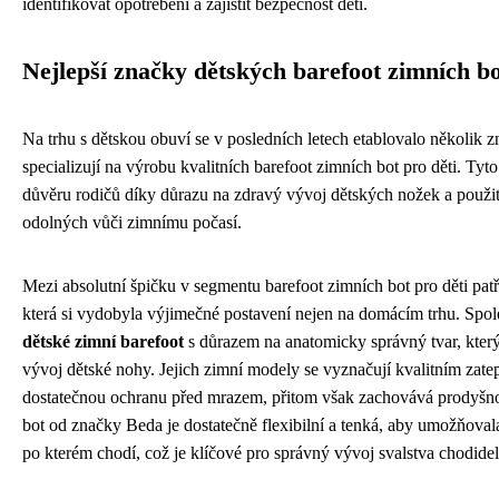
identifikovat opotřebení a zajistit bezpečnost dětí.
Nejlepší značky dětských barefoot zimních b
Na trhu s dětskou obuví se v posledních letech etablovalo několik z
specializují na výrobu kvalitních barefoot zimních bot pro děti. Tyto
důvěru rodičů díky důrazu na zdravý vývoj dětských nožek a použití
odolných vůči zimnímu počasí.
Mezi absolutní špičku v segmentu barefoot zimních bot pro děti pat
která si vydobyla výjimečné postavení nejen na domácím trhu. Spo
dětské zimní barefoot
s důrazem na anatomicky správný tvar, který
vývoj dětské nohy. Jejich zimní modely se vyznačují kvalitním zatep
dostatečnou ochranu před mrazem, přitom však zachovává prodyšno
bot od značky Beda je dostatečně flexibilní a tenká, aby umožňova
po kterém chodí, což je klíčové pro správný vývoj svalstva chodide