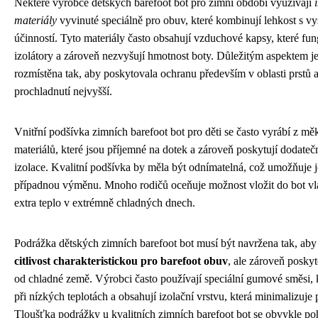
Některé výrobce dětských barefoot bot pro zimní období využívají
materiály
vyvinuté speciálně pro obuv, které kombinují lehkost s v
účinností. Tyto materiály často obsahují vzduchové kapsy, které fun
izolátory a zároveň nezvyšují hmotnost boty. Důležitým aspektem je
rozmístěna tak, aby poskytovala ochranu především v oblasti prstů a 
prochladnutí nejvyšší.
Vnitřní podšívka zimních barefoot bot pro děti se často vyrábí z m
materiálů, které jsou příjemné na dotek a zároveň poskytují dodateč
izolace. Kvalitní podšívka by měla být odnímatelná, což umožňuje je
případnou výměnu. Mnoho rodičů oceňuje možnost vložit do bot vla
extra teplo v extrémně chladných dnech.
Podrážka dětských zimních barefoot bot musí být navržena tak, ab
citlivost charakteristickou pro barefoot obuv
, ale zároveň poskyt
od chladné země. Výrobci často používají speciální gumové směsi, k
při nízkých teplotách a obsahují izolační vrstvu, která minimalizuje
Tloušťka podrážky u kvalitních zimních barefoot bot se obvykle po