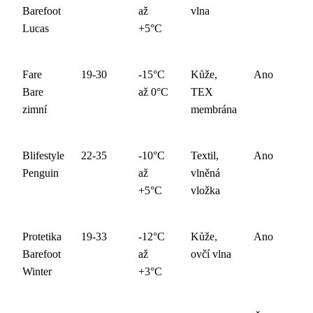
Barefoot
až
vlna
Lucas
+5°C
Fare
19-30
-15°C
Kůže,
Ano
Bare
až 0°C
TEX
zimní
membrána
Blifestyle
22-35
-10°C
Textil,
Ano
Penguin
až
vlněná
+5°C
vložka
Protetika
19-33
-12°C
Kůže,
Ano
Barefoot
až
ovčí vlna
Winter
+3°C