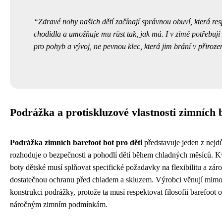
Zdravé nohy našich dětí začínají správnou obuví, která res
chodidla a umožňuje mu růst tak, jak má. I v zimě potřebují
pro pohyb a vývoj, ne pevnou klec, která jim brání v přiro
Podrážka a protiskluzové vlastnosti zimních 
Podrážka zimních barefoot bot pro děti
představuje jeden z nejdů
rozhoduje o bezpečnosti a pohodlí dětí během chladných měsíců. Kv
boty dětské musí splňovat specifické požadavky na flexibilitu a zá
dostatečnou ochranu před chladem a skluzem. Výrobci věnují mim
konstrukci podrážky, protože ta musí respektovat filosofii barefoot o
náročným zimním podmínkám.