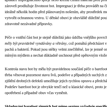
zároveň prodlužuje životnost bot. Impregnaci je třeba provádět na č
ideálně několik hodin před plánovaným nošením, aby prostředek mo
vytvořit ochrannou vrstvu. U dětské obuvi je obzvláště důležité pou
zdravotně nezávadné přípravky.
Péče o vnitřní část bot je stejně důležitá jako údržba vnějšího povrc
měly být pravidelně vyndávány a větrány
, což pomáhá předcházet 
pachů a bakterií. Pokud jsou stélky velmi znečištěné, lze je jemně 
mírným mýdlem a nechat důkladně uschnout před opětovným vlože
Kontrola stavu bot by měla být pravidelnou součástí péče o barefoo
třeba věnovat pozornost stavu švů, podešve a případných suchých z
zjištění drobných defektů umožňuje jejich rychlou opravu a předchá
Podešev barefoot bot je obvykle tenčí než u klasické obuvi, proto je 
opotřebení a případně obuv včas vyměnit.
Skladování barefoot zimních bot mimo sezónu vyžaduje specifi