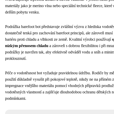
materiály jako je merino vlna nebo speciální technické fleece, které u
delším pobytu venku.
Podrážka barefoot bot představuje zvláštní výzvu z hlediska vodotě
dostatečně tenká pro zachování barefoot principů, ale zároveň musí
bariéru proti chladu a vlhkosti ze země. Kvalitní výrobci používají
s
nízkým přenosem chladu
a zároveň s dobrou flexibilitou i při mraz
podrážky je navržen tak, aby efektivně odváděl vodu a sníh a minim
proklouznutí.
Péče o vodotěsnost bot vyžaduje pravidelnou údržbu. Rodiče by m
použití důkladně vysušit při pokojové teplotě, nikdy ne na přímém zd
impregnace vnějšího materiálu pomocí vhodných přípravků prodlužu
vodotěsných vlastností a zajišťuje dlouhodobou ochranu dětských 
podmínkami.