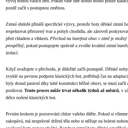
vývoj nohou vašich dětí. Pokud vaše dítě dosud nosilo pouze klasic
pozdě začít s postupnou změnou.
Zimní období přináší specifické výzvy, protože boty dětské zimní b
respektovat přirozený tvar a pohyb chodidla, ale zároveň poskytova
před chladem a vlhkem.
Přechod na barefoot obuv v zimě je možný
prospěšný
, pokud postupujete správně a zvolíte kvalitní zimní baref
izolací.
Když uvažujete o přechodu, je důležité začít postupně. Dětské nohy
zvyklé na pevnou podporu klasických bot, potřebují čas na adaptaci.
byly dosud pasivní díky tuhé konstrukci běžné obuvi, se musí začít 
posilovat.
Tento proces může trvat několik týdnů až měsíců
, v z
délce nošení klasických bot.
Prvním krokem je pozorování chůze vašeho dítěte. Pokud si všimnete
zakopává, má nesprávné držení těla nebo si stěžuje na bolesti nohou