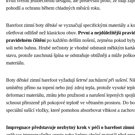
kvůli svému jedinečnému designu, ale především proto, že mají zaji
pohodlí a ochranu během chladných měsíců roku.
Barefoot zimní boty dětské se vyznačují specifickými materiály a kon
ošetřovat odlišně než klasickou obuv.
První a nejdůležitější pravi
pravidelném čištění
po každém delším nošení, zejména pokud byly
soli nebo bahnu. Hrubé nečistoty je vhodné odstranit měkkým kartá
stavu, protože zaschnutá špína se odstraňuje obtížněji a může pošk
materiálu.
Boty dětské zimní barefoot vyžadují
šetrné zacházení při sušení
. N
umístěny přímo na topení nebo jiný zdroj tepla, protože vysoké tep
deformaci materiálu, ztrátu jeho pružnosti a narušení lepených spojů
schnout přirozeně při pokojové teplotě ve větraném prostoru. Do bot
speciální sušící vložky, které pomohou absorbovat vlhkost a zachova
Impregnace představuje nezbytný krok v péči o barefoot zimní
aplikace impregnačního spreje nebo krému chrání materiál před pro