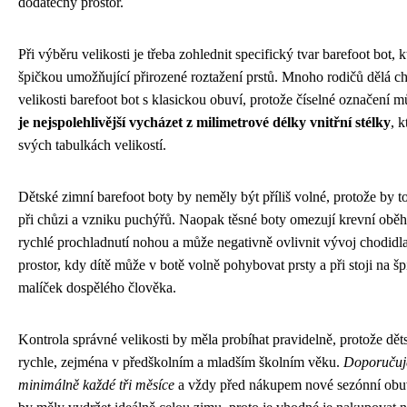
dodatečný prostor.
Při výběru velikosti je třeba zohlednit specifický tvar barefoot bot, k
špičkou umožňující přirozené roztažení prstů. Mnoho rodičů dělá c
velikosti barefoot bot s klasickou obuví, protože číselné označení m
je nejspolehlivější vycházet z milimetrové délky vnitřní stélky
, 
svých tabulkách velikostí.
Dětské zimní barefoot boty by neměly být příliš volné, protože by to
při chůzi a vzniku puchýřů. Naopak těsné boty omezují krevní oběh
rychlé prochladnutí nohou a může negativně ovlivnit vývoj chodidla
prostor, kdy dítě může v botě volně pohybovat prsty a při stoji na šp
malíček dospělého člověka.
Kontrola správné velikosti by měla probíhat pravidelně, protože dě
rychle, zejména v předškolním a mladším školním věku.
Doporučuje
minimálně každé tři měsíce
a vždy před nákupem nové sezónní obuv