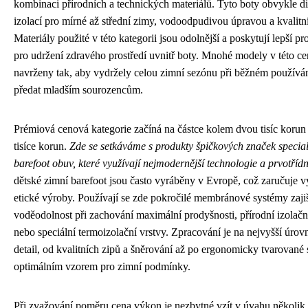
kombinaci přírodních a technických materiálů. Tyto boty obvykle d
izolací pro mírné až střední zimy, vodoodpudivou úpravou a kvalit
Materiály použité v této kategorii jsou odolnější a poskytují lepší pr
pro udržení zdravého prostředí uvnitř boty. Mnohé modely v této ce
navrženy tak, aby vydržely celou zimní sezónu při běžném používán
předat mladším sourozencům.
Prémiová cenová kategorie začíná na částce kolem dvou tisíc korun 
tisíce korun.
Zde se setkáváme s produkty špičkových značek special
barefoot obuv, které využívají nejmodernější technologie a prvotřídn
dětské zimní barefoot jsou často vyráběny v Evropě, což zaručuje v
etické výroby. Používají se zde pokročilé membránové systémy zaji
voděodolnost při zachování maximální prodyšnosti, přírodní izolační
nebo speciální termoizolační vrstvy. Zpracování je na nejvyšší úro
detail, od kvalitních zipů a šněrování až po ergonomicky tvarované 
optimálním vzorem pro zimní podmínky.
Při zvažování poměru cena výkon je nezbytné vzít v úvahu několik