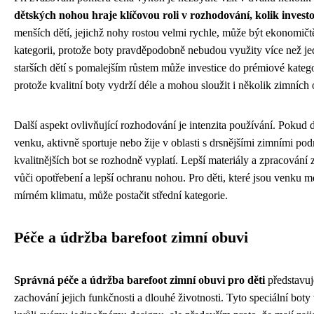
dětských nohou hraje klíčovou roli v rozhodování, kolik invest
menších dětí, jejichž nohy rostou velmi rychle, může být ekonomičtě
kategorii, protože boty pravděpodobně nebudou využity více než j
starších dětí s pomalejším růstem může investice do prémiové katego
protože kvalitní boty vydrží déle a mohou sloužit i několik zimních
Další aspekt ovlivňující rozhodování je intenzita používání. Pokud d
venku, aktivně sportuje nebo žije v oblasti s drsnějšími zimními po
kvalitnějších bot se rozhodně vyplatí. Lepší materiály a zpracování 
vůči opotřebení a lepší ochranu nohou. Pro děti, které jsou venku m
mírném klimatu, může postačit střední kategorie.
Péče a údržba barefoot zimní obuvi
Správná péče a údržba barefoot zimní obuvi pro děti
představuj
zachování jejich funkčnosti a dlouhé životnosti. Tyto speciální boty