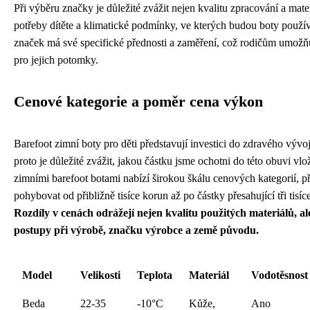
Při výběru značky je důležité zvážit nejen kvalitu zpracování a mater
potřeby dítěte a klimatické podmínky, ve kterých budou boty použ
značek má své specifické přednosti a zaměření, což rodičům umožňuj
pro jejich potomky.
Cenové kategorie a poměr cena výkon
Barefoot zimní boty pro děti představují investici do zdravého vývo
proto je důležité zvážit, jakou částku jsme ochotni do této obuvi vlo
zimními barefoot botami nabízí širokou škálu cenových kategorií, 
pohybovat od přibližně tisíce korun až po částky přesahující tři tisíc
Rozdíly v cenách odrážejí nejen kvalitu použitých materiálů, al
postupy při výrobě, značku výrobce a země původu.
Model
Velikosti
Teplota
Materiál
Vodotěsnost
Beda
22-35
-10°C
Kůže,
Ano