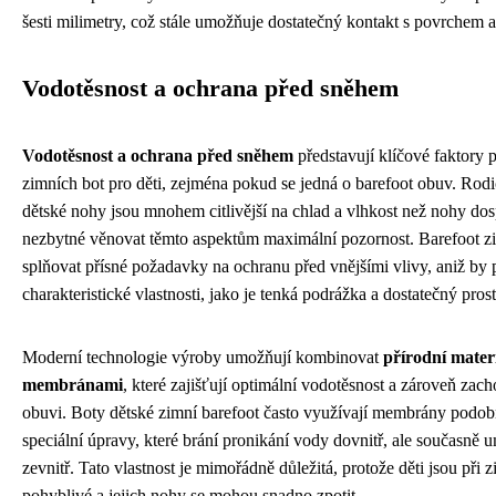
šesti milimetry, což stále umožňuje dostatečný kontakt s povrchem a
Vodotěsnost a ochrana před sněhem
Vodotěsnost a ochrana před sněhem
představují klíčové faktory p
zimních bot pro děti, zejména pokud se jedná o barefoot obuv. Rodi
dětské nohy jsou mnohem citlivější na chlad a vlhkost než nohy dosp
nezbytné věnovat těmto aspektům maximální pozornost. Barefoot z
splňovat přísné požadavky na ochranu před vnějšími vlivy, aniž by p
charakteristické vlastnosti, jako je tenká podrážka a dostatečný prost
Moderní technologie výroby umožňují kombinovat
přírodní mater
membránami
, které zajišťují optimální vodotěsnost a zároveň zac
obuvi. Boty dětské zimní barefoot často využívají membrány podo
speciální úpravy, které brání pronikání vody dovnitř, ale současně 
zevnitř. Tato vlastnost je mimořádně důležitá, protože děti jsou při 
pohyblivé a jejich nohy se mohou snadno zpotit.