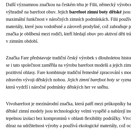
Další významnou značkou na českém trhu je Filii, německý výrobce
výhradně na barefoot obuv. Jejich
barefoot zimní boty dětské
jsou
maximální funkčnost v náročných zimních podmínkách. Filii použí
materiály, které jsou vodotěsné a zároveň prodyšné, což zabraňuje 
značka je oblíbená mezi rodiči, kteří hledají obuv pro aktivní děti t
v zimním období.
Značka Fare představuje tradiční český výrobek s dlouholetou histor
se i tato společnost zaměřila na výrobu barefoot modelů a jejich zim
pozitivní ohlasy. Fare kombinuje tradiční řemeslné zpracování s m
zdravém vývoji dětských nohou.
Jejich zimní barefoot boty se vyzna
která vydrží i náročné podmínky dětských her ve sněhu.
Vivobarefoot je mezinárodní značka, která patří mezi průkopníky ba
dětské zimní modely jsou technologicky velmi vyspělé a nabízejí ino
tepelnou izolaci bez kompromisů v oblasti flexibility podrážky. Viv
důraz na udržitelnost výroby a používá ekologické materiály, což o