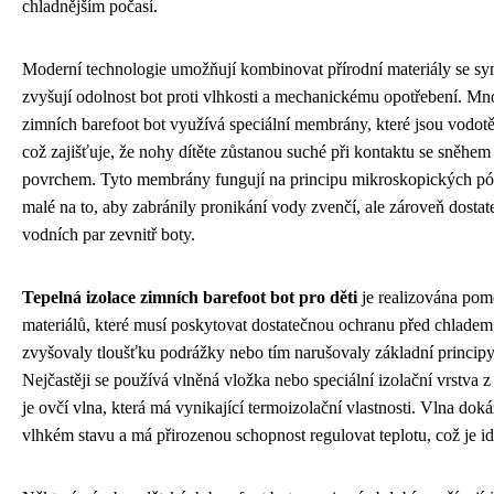
chladnějším počasí.
Moderní technologie umožňují kombinovat přírodní materiály se syn
zvyšují odolnost bot proti vlhkosti a mechanickému opotřebení. M
zimních barefoot bot využívá speciální membrány, které jsou vodot
což zajišťuje, že nohy dítěte zůstanou suché při kontaktu se sněh
povrchem. Tyto membrány fungují na principu mikroskopických pórů
malé na to, aby zabránily pronikání vody zvenčí, ale zároveň dosta
vodních par zevnitř boty.
Tepelná izolace zimních barefoot bot pro děti
je realizována pom
materiálů, které musí poskytovat dostatečnou ochranu před chladem
zvyšovaly tloušťku podrážky nebo tím narušovaly základní principy
Nejčastěji se používá vlněná vložka nebo speciální izolační vrstva z
je ovčí vlna, která má vynikající termoizolační vlastnosti. Vlna doká
vlhkém stavu a má přirozenou schopnost regulovat teplotu, což je ide