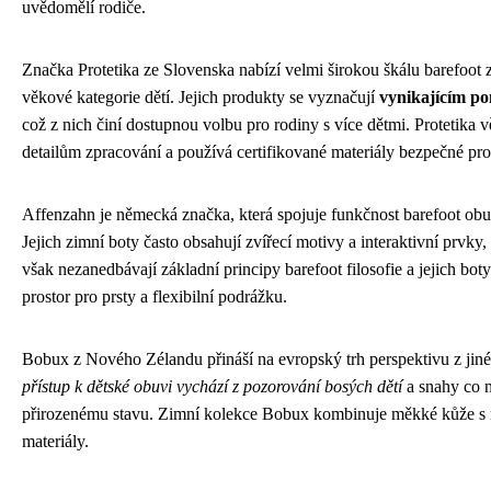
uvědomělí rodiče.
Značka Protetika ze Slovenska nabízí velmi širokou škálu barefoot 
věkové kategorie dětí. Jejich produkty se vyznačují
vynikajícím po
což z nich činí dostupnou volbu pro rodiny s více dětmi. Protetika 
detailům zpracování a používá certifikované materiály bezpečné pr
Affenzahn je německá značka, která spojuje funkčnost barefoot ob
Jejich zimní boty často obsahují zvířecí motivy a interaktivní prvky, 
však nezanedbávají základní principy barefoot filosofie a jejich bot
prostor pro prsty a flexibilní podrážku.
Bobux z Nového Zélandu přináší na evropský trh perspektivu z jiné č
přístup k dětské obuvi vychází z pozorování bosých dětí
a snahy co n
přirozenému stavu. Zimní kolekce Bobux kombinuje měkké kůže s 
materiály.