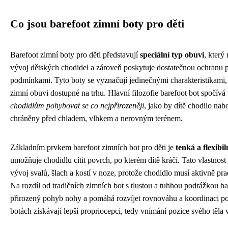
Co jsou barefoot zimní boty pro děti
Barefoot zimní boty pro děti představují
speciální typ obuvi
, který
vývoj dětských chodidel a zároveň poskytuje dostatečnou ochranu 
podmínkami. Tyto boty se vyznačují jedinečnými charakteristikami, k
zimní obuvi dostupné na trhu. Hlavní filozofie barefoot bot spočívá
chodidlům pohybovat se co nejpřirozeněji
, jako by dítě chodilo nab
chráněny před chladem, vlhkem a nerovným terénem.
Základním prvkem barefoot zimních bot pro děti je
tenká a flexibi
umožňuje chodidlu cítit povrch, po kterém dítě kráčí. Tato vlastnost
vývoj svalů, šlach a kostí v noze, protože chodidlo musí aktivně pr
Na rozdíl od tradičních zimních bot s tlustou a tuhhou podrážkou b
přirozený pohyb nohy a pomáhá rozvíjet rovnováhu a koordinaci po
botách získávají lepší propriocepci, tedy vnímání pozice svého těla 