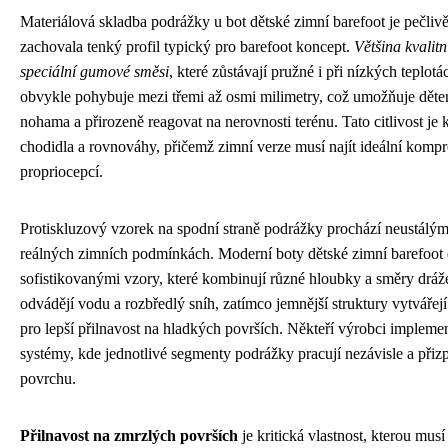
Materiálová skladba podrážky u bot dětské zimní barefoot je pečliv
zachovala tenký profil typický pro barefoot koncept.
Většina kvalit
speciální gumové směsi
, které zůstávají pružné i při nízkých teplo
obvykle pohybuje mezi třemi až osmi milimetry, což umožňuje dět
nohama a přirozeně reagovat na nerovnosti terénu. Tato citlivost je
chodidla a rovnováhy, přičemž zimní verze musí najít ideální komp
propriocepcí.
Protiskluzový vzorek na spodní straně podrážky prochází neustálý
reálných zimních podmínkách. Moderní boty dětské zimní barefoot 
sofistikovanými vzory, které kombinují různé hloubky a směry dráž
odvádějí vodu a rozbředlý sníh, zatímco jemnější struktury vytváře
pro lepší přilnavost na hladkých površích. Někteří výrobci implemen
systémy, kde jednotlivé segmenty podrážky pracují nezávisle a přizp
povrchu.
Přilnavost na zmrzlých površích
je kritická vlastnost, kterou mus