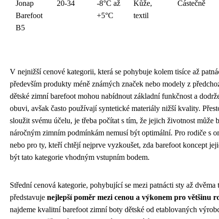
Jonap
20-34
-8°C až
Kůže,
Částečně
Barefoot
+5°C
textil
B5
V nejnižší cenové kategorii, která se pohybuje kolem tisíce až patná
především produkty méně známých značek nebo modely z předchozí
dětské zimní barefoot mohou nabídnout základní funkčnost a dodrže
obuvi, avšak často používají syntetické materiály nižší kvality. Př
sloužit svému účelu, je třeba počítat s tím, že jejich životnost může 
náročným zimním podmínkám nemusí být optimální. Pro rodiče s
nebo pro ty, kteří chtějí nejprve vyzkoušet, zda barefoot koncept jej
být tato kategorie vhodným vstupním bodem.
Střední cenová kategorie, pohybující se mezi patnácti sty až dvěma t
představuje
nejlepší poměr mezi cenou a výkonem pro většinu r
najdeme kvalitní barefoot zimní boty dětské od etablovaných výrobc