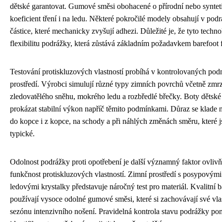
dětské garantovat. Gumové směsi obohacené o přírodní nebo synteti
koeficient tření i na ledu. Některé pokročilé modely obsahují v po
částice, které mechanicky zvyšují adhezi. Důležité je, že tyto techno
flexibilitu podrážky, která zůstává základním požadavkem barefoot f
Testování protiskluzových vlastností probíhá v kontrolovaných pod
prostředí. Výrobci simulují různé typy zimních povrchů včetně zmrz
zledovatělého sněhu, mokrého ledu a rozbředlé břečky. Boty dětské
prokázat stabilní výkon napříč těmito podmínkami. Důraz se klade n
do kopce i z kopce, na schody a při náhlých změnách směru, které 
typické.
Odolnost podrážky proti opotřebení je další významný faktor ovliv
funkčnost protiskluzových vlastností. Zimní prostředí s posypovými 
ledovými krystalky představuje náročný test pro materiál. Kvalitní 
používají vysoce odolné gumové směsi, které si zachovávají své vlas
sezónu intenzivního nošení. Pravidelná kontrola stavu podrážky p