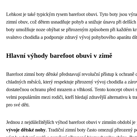
Lehkost je také typickým rysem barefoot obuvi. Tyto boty jsou výr
zimní obuv, což dětem usnadňuje pohyb a snižuje únavu při delších 
boty umožňuje noze ohýbat se přirozeným způsobem při každém kro
svalstvo chodidla a podporuje zdravý vývoj pohybového aparátu dít
Hlavní výhody barefoot obuvi v zimě
Barefoot zimní boty dětské představují revoluční přístup k ochran
chladných měsíců, který respektuje přirozený vývoj chodidla a zár
dostatečnou ochranu před mrazem a vlhkostí. Tento koncept obuvi se
velmi populárním mezi rodiči, kteří hledají zdravější alternativu k 
pro své děti.
Jednou z nejdůležitějších výhod barefoot obuvi v zimním období je
vývoje dětské nohy
. Tradiční zimní boty často omezují přirozený 