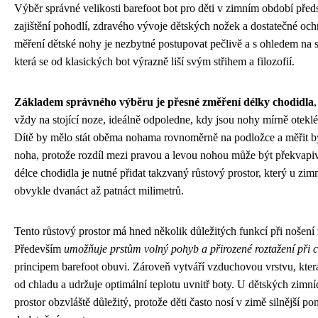
Výběr správné velikosti barefoot bot pro děti v zimním období předs
zajištění pohodlí, zdravého vývoje dětských nožek a dostatečné och
měření dětské nohy je nezbytné postupovat pečlivě a s ohledem na s
která se od klasických bot výrazně liší svým střihem a filozofií.
Základem správného výběru je přesné změření délky chodidla
vždy na stojící noze, ideálně odpoledne, kdy jsou nohy mírně oteklé
Dítě by mělo stát oběma nohama rovnoměrně na podložce a měřit by
noha, protože rozdíl mezi pravou a levou nohou může být překvap
délce chodidla je nutné přidat takzvaný růstový prostor, který u zimn
obvykle dvanáct až patnáct milimetrů.
Tento růstový prostor má hned několik důležitých funkcí při nošení 
Především
umožňuje prstům volný pohyb a přirozené roztažení při c
principem barefoot obuvi. Zároveň vytváří vzduchovou vrstvu, kte
od chladu a udržuje optimální teplotu uvnitř boty. U dětských zimníc
prostor obzvláště důležitý, protože děti často nosí v zimě silnější p