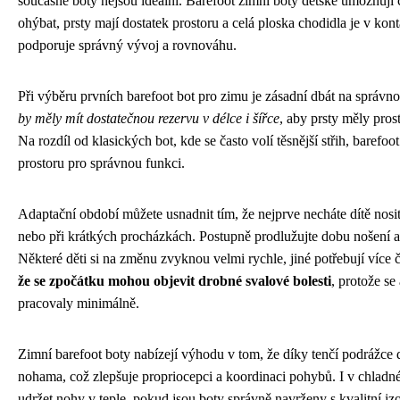
současné boty nejsou ideální. Barefoot zimní boty dětské umožňují 
ohýbat, prsty mají dostatek prostoru a celá ploska chodidla je v ko
podporuje správný vývoj a rovnováhu.
Při výběru prvních barefoot bot pro zimu je zásadní dbát na správno
by měly mít dostatečnou rezervu v délce i šířce
, aby prsty měly pros
Na rozdíl od klasických bot, kde se často volí těsnější střih, barefo
prostoru pro správnou funkci.
Adaptační období můžete usnadnit tím, že nejprve necháte dítě nosi
nebo při krátkých procházkách. Postupně prodlužujte dobu nošení a s
Některé děti si na změnu zvyknou velmi rychle, jiné potřebují více 
že se zpočátku mohou objevit drobné svalové bolesti
, protože se 
pracovaly minimálně.
Zimní barefoot boty nabízejí výhodu v tom, že díky tenčí podrážce 
nohama, což zlepšuje propriocepci a koordinaci pohybů. I v chlad
udržet nohy v teple, pokud jsou boty správně navrženy s kvalitní izo