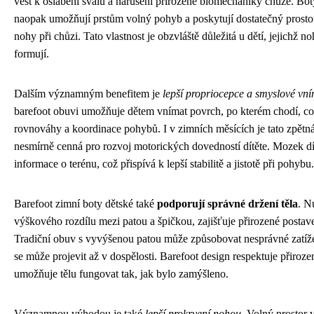
vést k oslabení svalů a narušení přirozené biomechaniky chůze. Bot
naopak umožňují prstům volný pohyb a poskytují dostatečný prostor
nohy při chůzi. Tato vlastnost je obzvláště důležitá u dětí, jejichž noh
formují.
Dalším významným benefitem je
lepší propriocepce a smyslové vn
barefoot obuvi umožňuje dětem vnímat povrch, po kterém chodí, co
rovnováhy a koordinace pohybů. I v zimních měsících je tato zpět
nesmírně cenná pro rozvoj motorických dovedností dítěte. Mozek dít
informace o terénu, což přispívá k lepší stabilitě a jistotě při pohybu.
Barefoot zimní boty dětské také
podporují správné držení těla
. N
výškového rozdílu mezi patou a špičkou, zajišťuje přirozené postaven
Tradiční obuv s vyvýšenou patou může způsobovat nesprávné zatíže
se může projevit až v dospělosti. Barefoot design respektuje přiroz
umožňuje tělu fungovat tak, jak bylo zamýšleno.
Významnou výhodou je také
lepší prokrvení nohou
. Volný prostor 