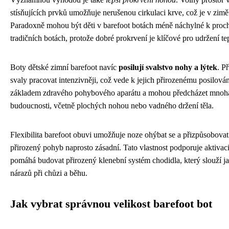
stísňujících prvků umožňuje nerušenou cirkulaci krve, což je v zimě 
Paradoxně mohou být děti v barefoot botách méně náchylné k proch
tradičních botách, protože dobré prokrvení je klíčové pro udržení te
Boty dětské zimní barefoot navíc
posilují svalstvo nohy a lýtek
. P
svaly pracovat intenzivněji, což vede k jejich přirozenému posilován
základem zdravého pohybového aparátu a mohou předcházet mno
budoucnosti, včetně plochých nohou nebo vadného držení těla.
Flexibilita barefoot obuvi umožňuje noze ohýbat se a přizpůsobovat 
přirozený pohyb naprosto zásadní. Tato vlastnost podporuje aktivac
pomáhá budovat přirozený klenební systém chodidla, který slouží ja
nárazů při chůzi a běhu.
Jak vybrat správnou velikost barefoot bot