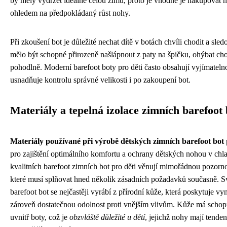
by měly vydržet ideálně celou zimu, proto je vhodné je nakupovat 
ohledem na předpokládaný růst nohy.
Při zkoušení bot je důležité nechat dítě v botách chvíli chodit a sled
mělo být schopné přirozeně našlápnout z paty na špičku, ohýbat chod
pohodlně. Moderní barefoot boty pro děti často obsahují vyjímatelno
usnadňuje kontrolu správné velikosti i po zakoupení bot.
Materiály a tepelná izolace zimních barefoot 
Materiály používané při výrobě dětských zimních barefoot bot
pro zajištění optimálního komfortu a ochrany dětských nohou v ch
kvalitních barefoot zimních bot pro děti věnují mimořádnou pozorno
které musí splňovat hned několik zásadních požadavků současně. S
barefoot bot se nejčastěji vyrábí z přírodní kůže, která poskytuje vy
zároveň dostatečnou odolnost proti vnějším vlivům. Kůže má schopn
uvnitř boty, což je
obzvláště důležité u dětí
, jejichž nohy mají tendenc