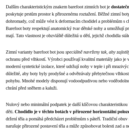
Dalším charakteristickým znakem barefoot zimních bot je
dostatečn
poskytuje prstům prostor k přirozenému roztažení. Běžné zimní boty 
dohromady, což může vést k deformacím chodidel a problémům s chů
Barefoot boty respektují anatomický tvar dětské nohy a umožňují pr
mají. Tato vlastnost je obzvláště důležitá u dětí, jejichž chodidla stál
Zimní varianty barefoot bot jsou
speciálně navrženy tak, aby zajistil
ochranu před vlhkostí. Výrobci používají kvalitní materiály jako je 
moderní syntetické izolace, které udržují nohy v teple i při mrazivý
důležité, aby boty byly prodyšné a odvětrávaly přebytečnou vlhkost,
pohybu. Mnohé modely disponují vodoodpudivou nebo voděodoln
chrání před sněhem a kaluži.
Nulový nebo minimální podpatek je další klíčovou charakteristikou 
děti.
Chodidlo je v těchto botách v přirozené horizontální poloz
držení těla a pomáhá předcházet problémům s páteří. Tradiční obuv
narušuje přirozené postavení těla a může způsobovat bolesti zad a n