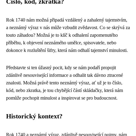
Číslo, kód, zkratka?
Rok 1740 nám možná připadá vzdálený a zahalený tajemstvím,
a neznámý výraz v nás může vzbudit zvědavost. Co se skrývá za
touto záhadou? Možná je to klíč k odhalení zapomenutého
příběhu, k objevení neznámého umělce, spisovatele, nebo
dokonce k rozluštění šifry, která nám odhalí tajemství minulosti.
Představte si ten úžasný pocit, kdy se nám podaří propojit
zdánlivě nesouvisející informace a odhalit tak dávno ztracené
znalosti. Možná právě tento neznámý výraz, ať už je to číslo,
kód, nebo zkratka, je tou chybějící částí skládačky, která nám
pomůže pochopit minulost a inspirovat se pro budoucnost.
Historický kontext?
Rok 1740 a neznámý výraz, zdánlivě nesouvisející pojmy, nám