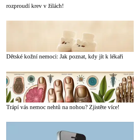
rozproudí krev v žilách!
Dětské kožní nemoci: Jak poznat, kdy jít k lékaři
Trápí vás nemoc nehtů na nohou? Zjistěte více!