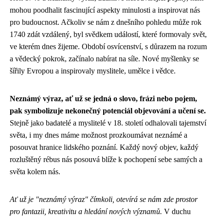
mohou poodhalit fascinující aspekty minulosti a inspirovat nás
pro budoucnost. Ačkoliv se nám z dnešního pohledu může rok
1740 zdát vzdálený, byl svědkem událostí, které formovaly svět,
ve kterém dnes žijeme. Období osvícenství, s důrazem na rozum
a vědecký pokrok, začínalo nabírat na síle. Nové myšlenky se
šířily Evropou a inspirovaly myslitele, umělce i vědce.
Neznámý výraz, ať už se jedná o slovo, frázi nebo pojem,
pak symbolizuje nekonečný potenciál objevování a učení se.
Stejně jako badatelé a myslitelé v 18. století odhalovali tajemství
světa, i my dnes máme možnost prozkoumávat neznámé a
posouvat hranice lidského poznání. Každý nový objev, každý
rozluštěný rébus nás posouvá blíže k pochopení sebe samých a
světa kolem nás.
Ať už je "neznámý výraz" čímkoli, otevírá se nám zde prostor
pro fantazii, kreativitu a hledání nových významů.
V duchu