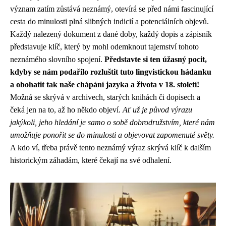
význam zatím zůstává neznámý, otevírá se před námi fascinující
cesta do minulosti plná slibných indicií a potenciálních objevů.
Každý nalezený dokument z dané doby, každý dopis a zápisník
představuje klíč, který by mohl odemknout tajemství tohoto
neznámého slovního spojení.
Představte si ten úžasný pocit,
kdyby se nám podařilo rozluštit tuto lingvistickou hádanku
a obohatit tak naše chápání jazyka a života v 18. století!
Možná se skrývá v archivech, starých knihách či dopisech a
čeká jen na to, až ho někdo objeví.
Ať už je původ výrazu
jakýkoli, jeho hledání je samo o sobě dobrodružstvím, které nám
umožňuje ponořit se do minulosti a objevovat zapomenuté světy.
A kdo ví, třeba právě tento neznámý výraz skrývá klíč k dalším
historickým záhadám, které čekají na své odhalení.