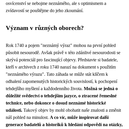
osvícenství se nebojme neznámého, ale s optimismem a
zvídavostí se pouštějme do jeho zkoumání.
Význam v různých oborech?
Rok 1740 a pojem "neznámý výraz" mohou na první pohled
působit nesourodě. Avšak právě v této zdánlivé nesourodosti se
skrývá potenciál pro fascinující objevy. Představte si badatele,
kteří v archivech z roku 1740 narazí na dokument s použitím
"neznámého výrazu". Tato záhada se může stát klíčem k
odhalení zapomenutých historických souvislostí, k pochopení
tehdejšího myšlení a každodenního života.
Možná se jedná o
důležité svědectví o tehdejším jazyce, o ztracené řemeslné
technice, nebo dokonce o dosud neznámé historické
události.
Takový objev by mohl obohatit naše znalosti a změnit
náš pohled na minulost.
A co víc, může inspirovat další
generace badatelů a historiků k hledání odpovědí na otázky,