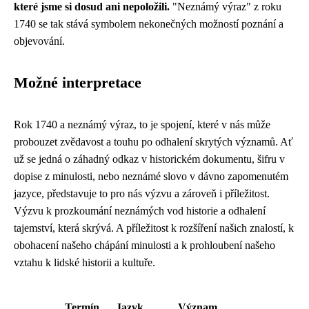
které jsme si dosud ani nepoložili.
"Neznámý výraz" z roku
1740 se tak stává symbolem nekonečných možností poznání a
objevování.
Možné interpretace
Rok 1740 a neznámý výraz, to je spojení, které v nás může
probouzet zvědavost a touhu po odhalení skrytých významů. Ať
už se jedná o záhadný odkaz v historickém dokumentu, šifru v
dopise z minulosti, nebo neznámé slovo v dávno zapomenutém
jazyce, představuje to pro nás výzvu a zároveň i příležitost.
Výzvu k prozkoumání neznámých vod historie a odhalení
tajemství, která skrývá. A příležitost k rozšíření našich znalostí, k
obohacení našeho chápání minulosti a k prohloubení našeho
vztahu k lidské historii a kultuře.
Termín
Jazyk
Význam