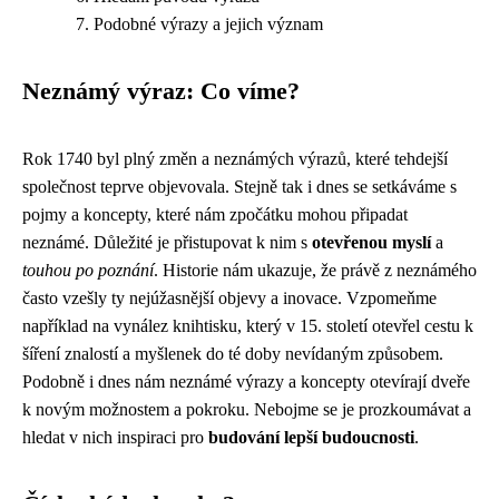
Podobné výrazy a jejich význam
Neznámý výraz: Co víme?
Rok 1740 byl plný změn a neznámých výrazů, které tehdejší
společnost teprve objevovala. Stejně tak i dnes se setkáváme s
pojmy a koncepty, které nám zpočátku mohou připadat
neznámé. Důležité je přistupovat k nim s
otevřenou myslí
a
touhou po poznání
. Historie nám ukazuje, že právě z neznámého
často vzešly ty nejúžasnější objevy a inovace. Vzpomeňme
například na vynález knihtisku, který v 15. století otevřel cestu k
šíření znalostí a myšlenek do té doby nevídaným způsobem.
Podobně i dnes nám neznámé výrazy a koncepty otevírají dveře
k novým možnostem a pokroku. Nebojme se je prozkoumávat a
hledat v nich inspiraci pro
budování lepší budoucnosti
.