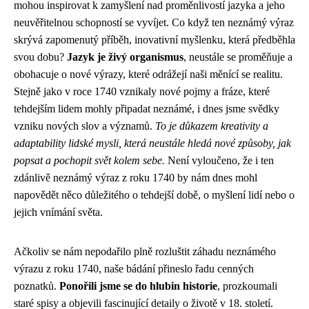
mohou inspirovat k zamyšlení nad proměnlivostí jazyka a jeho
neuvěřitelnou schopností se vyvíjet. Co když ten neznámý výraz
skrývá zapomenutý příběh, inovativní myšlenku, která předběhla
svou dobu?
Jazyk je živý organismus
, neustále se proměňuje a
obohacuje o nové výrazy, které odrážejí naši měnící se realitu.
Stejně jako v roce 1740 vznikaly nové pojmy a fráze, které
tehdejším lidem mohly připadat neznámé, i dnes jsme svědky
vzniku nových slov a významů.
To je důkazem kreativity a
adaptability lidské mysli, která neustále hledá nové způsoby, jak
popsat a pochopit svět kolem sebe.
Není vyloučeno, že i ten
zdánlivě neznámý výraz z roku 1740 by nám dnes mohl
napovědět něco důležitého o tehdejší době, o myšlení lidí nebo o
jejich vnímání světa.
Ačkoliv se nám nepodařilo plně rozluštit záhadu neznámého
výrazu z roku 1740, naše bádání přineslo řadu cenných
poznatků.
Ponořili jsme se do hlubin historie
, prozkoumali
staré spisy a objevili fascinující detaily o životě v 18. století.