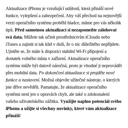
Aktualizace iPhonu je vzrušující událostí, která přináší nové
funkce, vylepšení a zabezpečení. Aby váš přechod na nejnovější
verzi operačního systému proběhl hladce, máme pro vás několik
tipů.
Před samotnou aktualizací si nezapomeňte zálohovat
svá data.
Můžete tak učinit prostřednictvím iCloudu nebo
iTunes a zajistit si tak klid v duši, že o nic důležitého nepřijdete.
Ujistěte se, že máte k dispozici stabilní Wi-Fi připojení a
dostatek volného místa v zařízení. Aktualizace operačního
systému může být datově náročná, proto je vhodné ji neprovádět
přes mobilní data.
Po dokončení aktualizace si projděte nové
funkce a nastavení.
Možná objevíte užitečné nástroje, o kterých
jste dříve nevěděli. Pamatujte, že aktualizace operačního
systému není jen o opravách chyb, ale také o zdokonalení
vašeho uživatelského zážitku.
Využijte naplno potenciál svého
iPhonu a užijte si všechny novinky, které vám aktualizace
přináší!