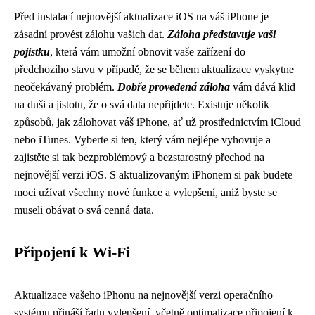
Před instalací nejnovější aktualizace iOS na váš iPhone je
zásadní provést zálohu vašich dat.
Záloha představuje vaši
pojistku
, která vám umožní obnovit vaše zařízení do
předchozího stavu v případě, že se během aktualizace vyskytne
neočekávaný problém.
Dobře provedená záloha
vám dává klid
na duši a jistotu, že o svá data nepřijdete. Existuje několik
způsobů, jak zálohovat váš iPhone, ať už prostřednictvím iCloud
nebo iTunes. Vyberte si ten, který vám nejlépe vyhovuje a
zajistěte si tak bezproblémový a bezstarostný přechod na
nejnovější verzi iOS. S aktualizovaným iPhonem si pak budete
moci užívat všechny nové funkce a vylepšení, aniž byste se
museli obávat o svá cenná data.
Připojení k Wi-Fi
Aktualizace vašeho iPhonu na nejnovější verzi operačního
systému přináší řadu vylepšení, včetně optimalizace připojení k