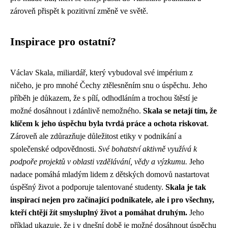
zároveň přispět k pozitivní změně ve světě.
Inspirace pro ostatní?
Václav Skala, miliardář, který vybudoval své impérium z
ničeho, je pro mnohé Čechy ztělesněním snu o úspěchu. Jeho
příběh je důkazem, že s pílí, odhodláním a trochou štěstí je
možné dosáhnout i zdánlivě nemožného.
Skala se netají tím, že
klíčem k jeho úspěchu byla tvrdá práce a ochota riskovat
.
Zároveň ale zdůrazňuje důležitost etiky v podnikání a
společenské odpovědnosti.
Své bohatství aktivně využívá k
podpoře projektů v oblasti vzdělávání, vědy a výzkumu.
Jeho
nadace pomáhá mladým lidem z dětských domovů nastartovat
úspěšný život a podporuje talentované studenty.
Skala je tak
inspirací nejen pro začínající podnikatele, ale i pro všechny,
kteří chtějí žít smysluplný život a pomáhat druhým.
Jeho
příklad ukazuje, že i v dnešní době je možné dosáhnout úspěchu