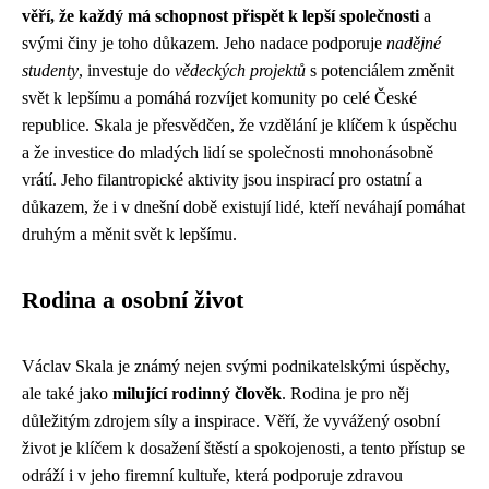
věří, že každý má schopnost přispět k lepší společnosti
a
svými činy je toho důkazem. Jeho nadace podporuje
nadějné
studenty
, investuje do
vědeckých projektů
s potenciálem změnit
svět k lepšímu a pomáhá rozvíjet komunity po celé České
republice. Skala je přesvědčen, že vzdělání je klíčem k úspěchu
a že investice do mladých lidí se společnosti mnohonásobně
vrátí. Jeho filantropické aktivity jsou inspirací pro ostatní a
důkazem, že i v dnešní době existují lidé, kteří neváhají pomáhat
druhým a měnit svět k lepšímu.
Rodina a osobní život
Václav Skala je známý nejen svými podnikatelskými úspěchy,
ale také jako
milující rodinný člověk
. Rodina je pro něj
důležitým zdrojem síly a inspirace. Věří, že vyvážený osobní
život je klíčem k dosažení štěstí a spokojenosti, a tento přístup se
odráží i v jeho firemní kultuře, která podporuje zdravou