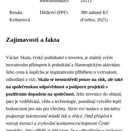
telekomunikace
2021)
Renáta
Dědictví (PPF)
380 miliard Kč
Kellnerová
(Forbes, 2025)
Zajímavosti a fakta
Václav Skala, český podnikatel a investor, je známý svým
inovativním přístupem k podnikání a filantropickým aktivitám.
Jeho cesta k úspěchu je inspirativním příběhem o vytrvalosti,
odhodlání a vizi.
Skala se nesoustředí pouze na zisk, ale také
na společenskou odpovědnost a podporu projektů s
pozitivním dopadem na společnost.
Jeho investice do oblastí,
jako je vzdělávání, věda a technologie, pomáhají vytvářet lepší
budoucnost pro nás pro všechny.
Skrze své nadace a iniciativy
podporuje talentované mladé lidi a vědce, čímž přispívá k
rozvoji inovací a zvyšování konkurenceschopnosti České
republiky.
Jeho příběh je důkazem, že s odhodláním a správnou