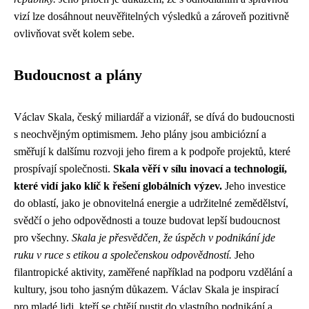
vizí lze dosáhnout neuvěřitelných výsledků a zároveň pozitivně
ovlivňovat svět kolem sebe.
Budoucnost a plány
Václav Skala, český miliardář a vizionář, se dívá do budoucnosti
s neochvějným optimismem. Jeho plány jsou ambiciózní a
směřují k dalšímu rozvoji jeho firem a k podpoře projektů, které
prospívají společnosti.
Skala věří v sílu inovací a technologií,
které vidí jako klíč k řešení globálních výzev.
Jeho investice
do oblastí, jako je obnovitelná energie a udržitelné zemědělství,
svědčí o jeho odpovědnosti a touze budovat lepší budoucnost
pro všechny.
Skala je přesvědčen, že úspěch v podnikání jde
ruku v ruce s etikou a společenskou odpovědností.
Jeho
filantropické aktivity, zaměřené například na podporu vzdělání a
kultury, jsou toho jasným důkazem. Václav Skala je inspirací
pro mladé lidi, kteří se chtějí pustit do vlastního podnikání a