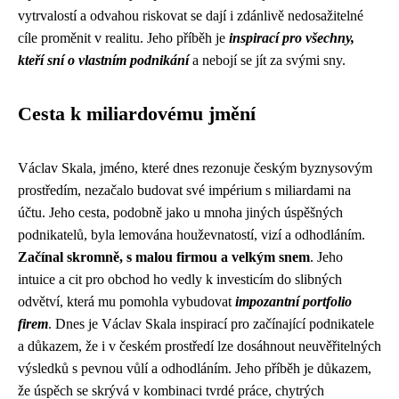
vytrvalostí a odvahou riskovat se dají i zdánlivě nedosažitelné
cíle proměnit v realitu. Jeho příběh je
inspirací pro všechny,
kteří sní o vlastním podnikání
a nebojí se jít za svými sny.
Cesta k miliardovému jmění
Václav Skala, jméno, které dnes rezonuje českým byznysovým
prostředím, nezačalo budovat své impérium s miliardami na
účtu. Jeho cesta, podobně jako u mnoha jiných úspěšných
podnikatelů, byla lemována houževnatostí, vizí a odhodláním.
Začínal skromně, s malou firmou a velkým snem
. Jeho
intuice a cit pro obchod ho vedly k investicím do slibných
odvětví, která mu pomohla vybudovat
impozantní portfolio
firem
. Dnes je Václav Skala inspirací pro začínající podnikatele
a důkazem, že i v českém prostředí lze dosáhnout neuvěřitelných
výsledků s pevnou vůlí a odhodláním. Jeho příběh je důkazem,
že úspěch se skrývá v kombinaci tvrdé práce, chytrých