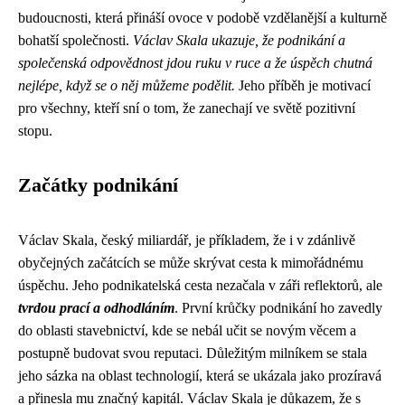
budoucnosti, která přináší ovoce v podobě vzdělanější a kulturně
bohatší společnosti.
Václav Skala ukazuje, že podnikání a
společenská odpovědnost jdou ruku v ruce a že úspěch chutná
nejlépe, když se o něj můžeme podělit.
Jeho příběh je motivací
pro všechny, kteří sní o tom, že zanechají ve světě pozitivní
stopu.
Začátky podnikání
Václav Skala, český miliardář, je příkladem, že i v zdánlivě
obyčejných začátcích se může skrývat cesta k mimořádnému
úspěchu. Jeho podnikatelská cesta nezačala v záři reflektorů, ale
tvrdou prací a odhodláním
. První krůčky podnikání ho zavedly
do oblasti stavebnictví, kde se nebál učit se novým věcem a
postupně budovat svou reputaci. Důležitým milníkem se stala
jeho sázka na oblast technologií, která se ukázala jako prozíravá
a přinesla mu značný kapitál. Václav Skala je důkazem, že s