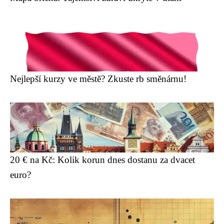
Nejlepší kurzy ve městě? Zkuste rb směnárnu!
20 € na Kč: Kolik korun dnes dostanu za dvacet
euro?