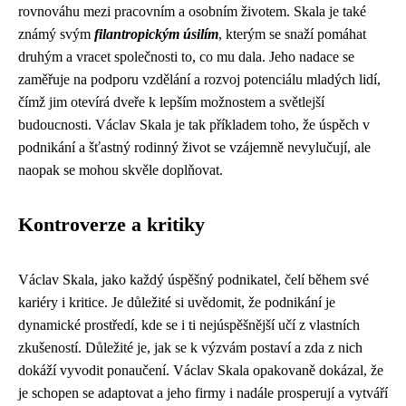
rovnováhu mezi pracovním a osobním životem. Skala je také
známý svým
filantropickým úsilím
, kterým se snaží pomáhat
druhým a vracet společnosti to, co mu dala. Jeho nadace se
zaměřuje na podporu vzdělání a rozvoj potenciálu mladých lidí,
čímž jim otevírá dveře k lepším možnostem a světlejší
budoucnosti. Václav Skala je tak příkladem toho, že úspěch v
podnikání a šťastný rodinný život se vzájemně nevylučují, ale
naopak se mohou skvěle doplňovat.
Kontroverze a kritiky
Václav Skala, jako každý úspěšný podnikatel, čelí během své
kariéry i kritice. Je důležité si uvědomit, že podnikání je
dynamické prostředí, kde se i ti nejúspěšnější učí z vlastních
zkušeností. Důležité je, jak se k výzvám postaví a zda z nich
dokáží vyvodit ponaučení. Václav Skala opakovaně dokázal, že
je schopen se adaptovat a jeho firmy i nadále prosperují a vytváří