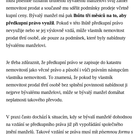
musí písemně oznámit druhému bývalému manželovi svůj záměr
nemovitost prodat a současně mu sdělit podmínky prodeje včetně
kupní ceny. Bývalý manžel má pak
lhůtu tří měsíců na to, aby
předkupní právo využil
. Pokud v této lhůtě předkupní právo
nevyužije nebo se jej výslovně vzdá, může vlastník nemovitost
prodat třetí osobě, ale pouze za podmínek, které byly nabídnuty
bývalému manželovi.
Je třeba zdůraznit, že předkupní právo se zapisuje do katastru
nemovitostí jako věcné právo a působí i vůči právním nástupcům
vlastníka nemovitosti. To znamená, že pokud by vlastník
nemovitost prodal třetí osobě bez splnění povinnosti nabídnout ji
nejprve bývalému manželovi, může se bývalý manžel domáhat
neplatnosti takového převodu.
V praxi často dochází k situacím, kdy se bývalí manželé dohodnou
na vzdání se předkupního práva již při vypořádání společného
jmění manželů. Takové vzdání se práva musí mít
písemnou formu s