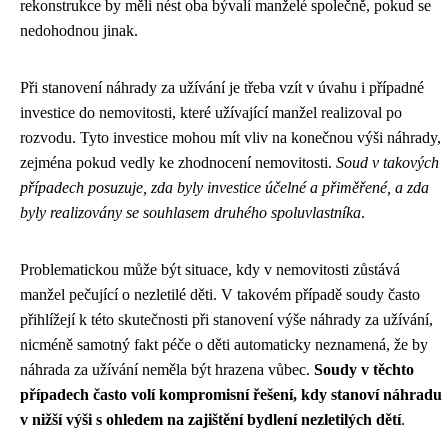
rekonstrukce by měli nést oba bývalí manželé společně, pokud se
nedohodnou jinak.
Při stanovení náhrady za užívání je třeba vzít v úvahu i případné
investice do nemovitosti, které užívající manžel realizoval po
rozvodu. Tyto investice mohou mít vliv na konečnou výši náhrady,
zejména pokud vedly ke zhodnocení nemovitosti.
Soud v takových
případech posuzuje, zda byly investice účelné a přiměřené, a zda
byly realizovány se souhlasem druhého spoluvlastníka
.
Problematickou může být situace, kdy v nemovitosti zůstává
manžel pečující o nezletilé děti. V takovém případě soudy často
přihlížejí k této skutečnosti při stanovení výše náhrady za užívání,
nicméně samotný fakt péče o děti automaticky neznamená, že by
náhrada za užívání neměla být hrazena vůbec.
Soudy v těchto
případech často volí kompromisní řešení, kdy stanoví náhradu
v nižší výši s ohledem na zajištění bydlení nezletilých dětí
.