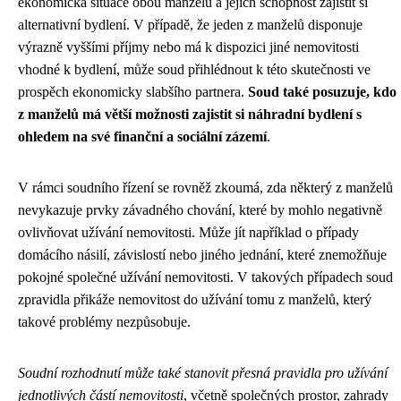
ekonomická situace obou manželů a jejich schopnost zajistit si
alternativní bydlení. V případě, že jeden z manželů disponuje
výrazně vyššími příjmy nebo má k dispozici jiné nemovitosti
vhodné k bydlení, může soud přihlédnout k této skutečnosti ve
prospěch ekonomicky slabšího partnera.
Soud také posuzuje, kdo
z manželů má větší možnosti zajistit si náhradní bydlení s
ohledem na své finanční a sociální zázemí
.
V rámci soudního řízení se rovněž zkoumá, zda některý z manželů
nevykazuje prvky závadného chování, které by mohlo negativně
ovlivňovat užívání nemovitosti. Může jít například o případy
domácího násilí, závislostí nebo jiného jednání, které znemožňuje
pokojné společné užívání nemovitosti. V takových případech soud
zpravidla přikáže nemovitost do užívání tomu z manželů, který
takové problémy nezpůsobuje.
Soudní rozhodnutí může také stanovit přesná pravidla pro užívání
jednotlivých částí nemovitosti
, včetně společných prostor, zahrady