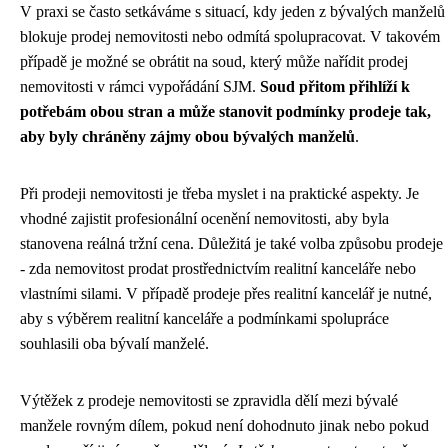
V praxi se často setkáváme s situací, kdy jeden z bývalých manželů
blokuje prodej nemovitosti nebo odmítá spolupracovat. V takovém
případě je možné se obrátit na soud, který může nařídit prodej
nemovitosti v rámci vypořádání SJM.
Soud přitom přihlíží k
potřebám obou stran a může stanovit podmínky prodeje tak,
aby byly chráněny zájmy obou bývalých manželů
.
Při prodeji nemovitosti je třeba myslet i na praktické aspekty. Je
vhodné zajistit profesionální ocenění nemovitosti, aby byla
stanovena reálná tržní cena. Důležitá je také volba způsobu prodeje
- zda nemovitost prodat prostřednictvím realitní kanceláře nebo
vlastními silami. V případě prodeje přes realitní kancelář je nutné,
aby s výběrem realitní kanceláře a podmínkami spolupráce
souhlasili oba bývalí manželé.
Výtěžek z prodeje nemovitosti se zpravidla dělí mezi bývalé
manžele rovným dílem, pokud není dohodnuto jinak nebo pokud