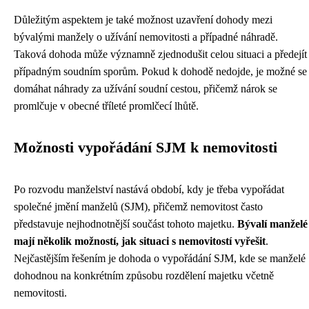
Důležitým aspektem je také možnost uzavření dohody mezi
bývalými manžely o užívání nemovitosti a případné náhradě.
Taková dohoda může významně zjednodušit celou situaci a předejít
případným soudním sporům. Pokud k dohodě nedojde, je možné se
domáhat náhrady za užívání soudní cestou, přičemž nárok se
promlčuje v obecné tříleté promlčecí lhůtě.
Možnosti vypořádání SJM k nemovitosti
Po rozvodu manželství nastává období, kdy je třeba vypořádat
společné jmění manželů (SJM), přičemž nemovitost často
představuje nejhodnotnější součást tohoto majetku.
Bývalí manželé
mají několik možností, jak situaci s nemovitostí vyřešit
.
Nejčastějším řešením je dohoda o vypořádání SJM, kde se manželé
dohodnou na konkrétním způsobu rozdělení majetku včetně
nemovitosti.