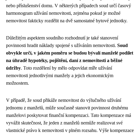
nebo příslušenství domu. V některých případech soud určí časový
harmonogram užívání nemovitosti, zejména pokud je možné
nemovitost fakticky rozdělit na dvě samostatné bytové jednotky.
Důležitým aspektem soudního rozhodnutí je také stanovení
povinnosti hradit náklady spojené s užíváním nemovitosti.
Soud
obvykle určí, v jakém poměru se budou bývalí manželé podílet
na úhradě hypotéky, pojištění, daní z nemovitosti a běžné
údržby
. Toto rozdělení by mělo odpovídat míře užívání
nemovitosti jednotlivými manžely a jejich ekonomickým
možnostem.
V případě, že soud přikáže nemovitost do výlučného užívání
jednomu z manželů, může současně stanovit povinnost druhému
manželovi poskytovat finanční kompenzaci. Tato kompenzace má
vyvážit skutečnost, že jeden z manželů nemůže realizovat své
vlastnické právo k nemovitosti v plném rozsahu. Výše kompenzace