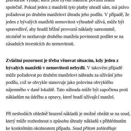
společně. Pokud jeden z manželů tyto platby uhradí sám, má právo
požadovat po druhém manželovi úhradu jeho podílu. V případě, že
jeden z bývalých manželů nemovitost výhradně užívá, může být
spravedlivé, aby hradil běžné provozní náklady samostatně,
nicméně to nezbavuje druhého manžela povinnosti podílet se na
zásadních investicích do nemovitosti.
Zvláštní pozornost je třeba věnovat situacím, kdy jeden z
bývalých manželů v nemovitosti nebydlí
. V takovém případě
může požadovat po druhém manželovi náhradu za užívání jeho
podílu, což se obvykle stanovuje jako polovina obvyklého
nájemného v dané lokalitě. Tato náhrada může být započtena proti
nákladům na údržbu a opravy, které hradí užívající manžel.
Při neshodách ohledně hrazení nákladů je možné obrátit se na soud,
který může rozhodnout o způsobu úhrady nákladů s přihlédnutím
ke konkrétním okolnostem případu.
Soud přitom zohledňuje