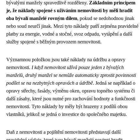
bývalými manžely spravedlivě rozděleny.
Základním principem
je, že náklady spojené s užíváním nemovitosti by měli hradit
oba bývalí manželé rovným dílem
, pokud se nedohodnou jinak
nebo soud neurčí jinak. Mezi tyto náklady patří zejména pravidelné
platby za energie, vodné a stočné, svoz odpadu, vytápění a další
služby spojené s běžným provozem nemovitosti.
Významnou položkou jsou také náklady na údržbu a opravy
nemovitosti.
I když nemovitost užívá pouze jeden z bývalých
manželů, druhý manžel se nemůže automaticky zprostit povinnosti
podílet se na nezbytných opravách a údržbě
. Jedná se například o
opravy střechy, fasády, výměnu oken, opravu topného systému či
další zásahy, které jsou nutné pro zachování hodnoty a funkčnosti
nemovitosti. Tyto náklady by měly být hrazeny z podílů obou
vlastníků, jelikož se jedná o investice do společného majetku.
Daň z nemovitosti a pojištění nemovitosti představují další
pravidelné výdaje, které jsou bývalí manželé povinni hradit