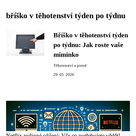
bříško v těhotenství týden po týdnu
Bříško v těhotenství týden
po týdnu: Jak roste vaše
miminko
Těhotenství a porod
29. 05. 2026
Netflix rodinné sdílení: Vše co potřebujete vědět!