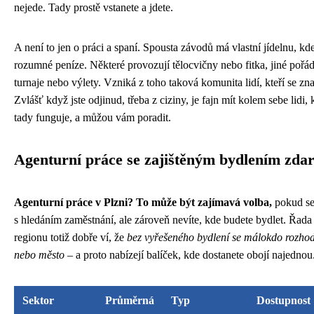
nejede. Tady prostě vstanete a jdete.
A není to jen o práci a spaní. Spousta závodů má vlastní jídelnu, kde
rozumné peníze. Některé provozují tělocvičny nebo fitka, jiné pořád
turnaje nebo výlety. Vzniká z toho taková komunita lidí, kteří se zna
Zvlášť když jste odjinud, třeba z ciziny, je fajn mít kolem sebe lidi, k
tady funguje, a můžou vám poradit.
Agenturní práce se zajištěným bydlením zda
Agenturní práce v Plzni? To může být zajímavá volba,
pokud se
s hledáním zaměstnání, ale zároveň nevíte, kde budete bydlet. Řada
regionu totiž dobře ví, že
bez vyřešeného bydlení se málokdo rozhod
nebo město
– a proto nabízejí balíček, kde dostanete obojí najednou
Sektor
Průměrná
Typ
Dostupnost