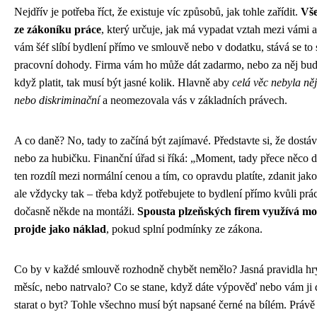
Nejdřív je potřeba říct, že existuje víc způsobů, jak tohle zařídit.
Vše
ze zákoníku práce
, který určuje, jak má vypadat vztah mezi vámi 
vám šéf slíbí bydlení přímo ve smlouvě nebo v dodatku, stává se to 
pracovní dohody. Firma vám ho může dát zadarmo, nebo za něj budet
když platit, tak musí být jasné kolik. Hlavně aby
celá věc nebyla ně
nebo diskriminační
a neomezovala vás v základních právech.
A co daně? No, tady to začíná být zajímavé. Představte si, že dostá
nebo za hubičku. Finanční úřad si říká: „Moment, tady přece něco 
ten rozdíl mezi normální cenou a tím, co opravdu platíte, zdanit jako
ale vždycky tak – třeba když potřebujete to bydlení přímo kvůli prác
dočasně někde na montáži.
Spousta plzeňských firem využívá mož
projde jako náklad
, pokud splní podmínky ze zákona.
Co by v každé smlouvě rozhodně chybět nemělo? Jasná pravidla hry.
měsíc, nebo natrvalo? Co se stane, když dáte výpověď nebo vám ji d
starat o byt? Tohle všechno musí být napsané černé na bílém. Právě