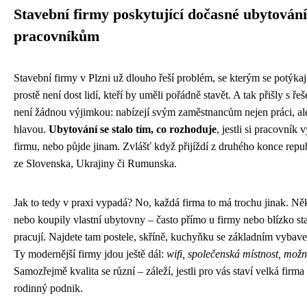
Stavební firmy poskytující dočasné ubytování
pracovníkům
Stavební firmy v Plzni už dlouho řeší problém, se kterým se potýka
prostě není dost lidí, kteří by uměli pořádně stavět. A tak přišly s ře
není žádnou výjimkou: nabízejí svým zaměstnancům nejen práci, ale
hlavou.
Ubytování se stalo tím, co rozhoduje
, jestli si pracovník 
firmu, nebo půjde jinam. Zvlášť když přijíždí z druhého konce repu
ze Slovenska, Ukrajiny či Rumunska.
Jak to tedy v praxi vypadá? No, každá firma to má trochu jinak. Něk
nebo koupily vlastní ubytovny – často přímo u firmy nebo blízko st
pracují. Najdete tam postele, skříně, kuchyňku se základním vybav
Ty modernější firmy jdou ještě dál:
wifi, společenská místnost, možn
Samozřejmě kvalita se různí – záleží, jestli pro vás staví velká firm
rodinný podnik.