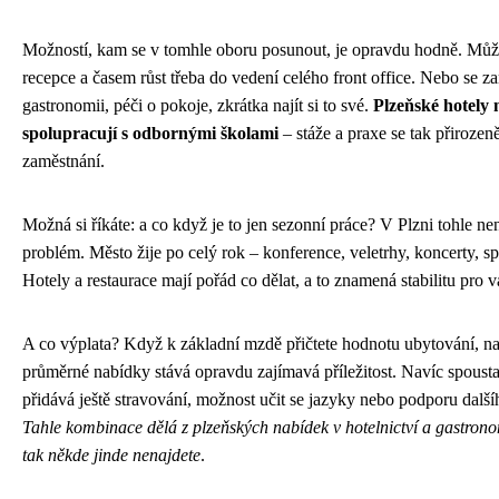
Možností, kam se v tomhle oboru posunout, je opravdu hodně. Může
recepce a časem růst třeba do vedení celého front office. Nebo se za
gastronomii, péči o pokoje, zkrátka najít si to své.
Plzeňské hotely 
spolupracují s odbornými školami
– stáže a praxe se tak přirozen
zaměstnání.
Možná si říkáte: a co když je to jen sezonní práce? V Plzni tohle ne
problém. Město žije po celý rok – konference, veletrhy, koncerty, s
Hotely a restaurace mají pořád co dělat, a to znamená stabilitu pro v
A co výplata? Když k základní mzdě přičtete hodnotu ubytování, na
průměrné nabídky stává opravdu zajímavá příležitost. Navíc spoust
přidává ještě stravování, možnost učit se jazyky nebo podporu další
Tahle kombinace dělá z plzeňských nabídek v hotelnictví a gastrono
tak někde jinde nenajdete
.