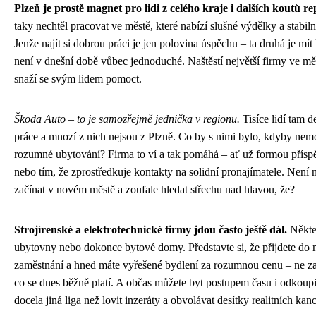
Plzeň je prostě magnet pro lidi z celého kraje i dalších koutů re
taky nechtěl pracovat ve městě, které nabízí slušné výdělky a stabil
Jenže najít si dobrou práci je jen polovina úspěchu – ta druhá je mít
není v dnešní době vůbec jednoduché. Naštěstí největší firmy ve mě
snaží se svým lidem pomoct.
Škoda Auto – to je samozřejmě jednička v regionu.
Tisíce lidí tam 
práce a mnozí z nich nejsou z Plzně. Co by s nimi bylo, kdyby nemo
rozumné ubytování? Firma to ví a tak pomáhá – ať už formou přísp
nebo tím, že zprostředkuje kontakty na solidní pronajímatele. Není 
začínat v novém městě a zoufale hledat střechu nad hlavou, že?
Strojírenské a elektrotechnické firmy jdou často ještě dál.
Někter
ubytovny nebo dokonce bytové domy. Představte si, že přijdete do
zaměstnání a hned máte vyřešené bydlení za rozumnou cenu – ne za 
co se dnes běžně platí. A občas můžete byt postupem času i odkoupi
docela jiná liga než lovit inzeráty a obvolávat desítky realitních kanc