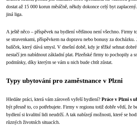
dostat až 15 000 korun měsíčně, někdy dokonce celý byt zaplacený.
jiná liga.
A ještě něco – příspěvek na bydlení většinou není všechno. Firmy t
se stravenkami, příspěvkem na dopravu nebo bonusy za docházku. J
balíček, který dává smysl. V dnešní době, kdy je těžké sehnat dobré 
nestačí jen nabídnout základní plat. Plzeňské firmy to pochopily a sn
podmínky, díky kterým se vám u nich bude chtít zůstat.
Typy ubytování pro zaměstnance v Plzni
Hledáte práci, která vám zároveň vyřeší bydlení?
Práce v Plzni s 
být přesně to, co potřebujete. Firmy v regionu totiž dobře vědí, že 
bydlení si kvalitní lidi neudrží. A tak nabízejí možnosti, které se h
různých životních situacích.