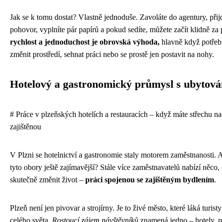
Jak se k tomu dostat? Vlastně jednoduše. Zavoláte do agentury, přij
pohovor, vyplníte pár papírů a pokud sedíte, můžete začít klidně za 
rychlost a jednoduchost je obrovská výhoda,
hlavně když potřebu
změnit prostředí, sehnat práci nebo se prostě jen postavit na nohy.
Hotelový a gastronomický průmysl s ubytov
# Práce v plzeňských hotelích a restauracích – když máte střechu n
zajištěnou
V Plzni se hotelnictví a gastronomie staly motorem zaměstnanosti. A
tyto obory ještě zajímavější? Stále více zaměstnavatelů nabízí něco
skutečně změnit život –
práci spojenou se zajištěným bydlením
.
Plzeň není jen pivovar a strojírny. Je to živé město, které láká turis
celého světa.
Rostoucí zájem návštěvníků
znamená jedno – hotely, r