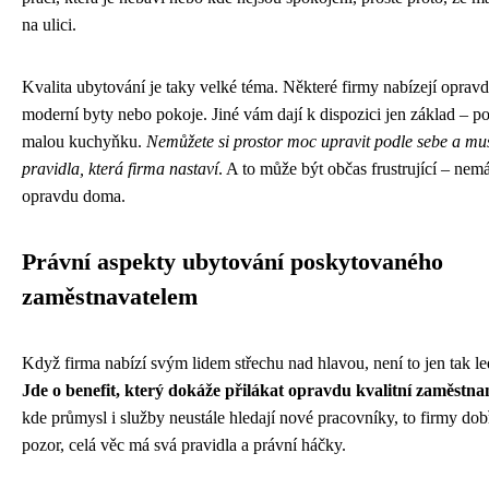
na ulici.
Kvalita ubytování je taky velké téma. Některé firmy nabízejí oprav
moderní byty nebo pokoje. Jiné vám dají k dispozici jen základ – po
malou kuchyňku.
Nemůžete si prostor moc upravit podle sebe a mu
pravidla, která firma nastaví
. A to může být občas frustrující – nemát
opravdu doma.
Právní aspekty ubytování poskytovaného
zaměstnavatelem
Když firma nabízí svým lidem střechu nad hlavou, není to jen tak l
Jde o benefit, který dokáže přilákat opravdu kvalitní zaměstna
kde průmysl i služby neustále hledají nové pracovníky, to firmy dob
pozor, celá věc má svá pravidla a právní háčky.