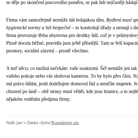
se děje po skončení pracovního poměru, se pak lidi nejčastěji hádají
Firma vám samozřejmě nemůže dát ledajakou díru.
Bydlení musí sp
hygienické normy a být bezpečné
– to kontrolují úřady a nemají s t
firma provozuje třeba ubytovnu pro desítky lidí, což je v průmyslov
Plzně docela běžné, pravidla jsou ještě přísnější. Tam se řeší kapaci
prostory, sociální zázemí – prostě všechno.
A teď něco, co možná nečekáte: vaše soukromí. Šéf nemůže jen tak
vašeho pokoje nebo vás sledovat kamerou. To by bylo přes čáru. N
má právo hlídat, jestli dodržujete domovní řád a neničíte majetek. Je
chození po laně – obě strany musí vědět, kde jsou hranice, a to nej
nějakém vnitřním předpisu firmy.
Našli jste v článku chybu?
Kontaktujte nás