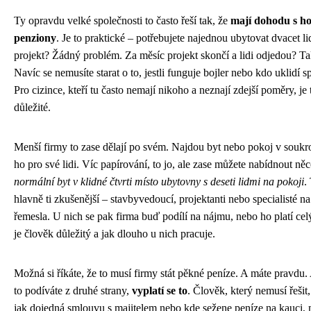
Ty opravdu velké společnosti to často řeší tak, že
mají dohodu s ho
penziony
. Je to praktické – potřebujete najednou ubytovat dvacet l
projekt? Žádný problém. Za měsíc projekt skončí a lidi odjedou? T
Navíc se nemusíte starat o to, jestli funguje bojler nebo kdo uklidí s
Pro cizince, kteří tu často nemají nikoho a neznají zdejší poměry, je
důležité.
Menší firmy to zase dělají po svém. Najdou byt nebo pokoj v souk
ho pro své lidi. Víc papírování, to jo, ale zase můžete nabídnout něc
normální byt v klidné čtvrti místo ubytovny s deseti lidmi na pokoji
.
hlavně ti zkušenější – stavbyvedoucí, projektanti nebo specialisté n
řemesla. U nich se pak firma buď podílí na nájmu, nebo ho platí celý
je člověk důležitý a jak dlouho u nich pracuje.
Možná si říkáte, že to musí firmy stát pěkné peníze. A máte pravdu.
to podíváte z druhé strany,
vyplatí se to
. Člověk, který nemusí řešit
jak dojedná smlouvu s majitelem nebo kde sežene peníze na kauci,