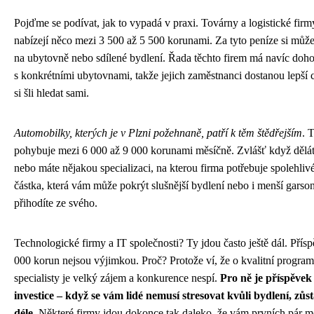
Pojďme se podívat, jak to vypadá v praxi. Továrny a logistické fir
nabízejí něco mezi 3 500 až 5 500 korunami. Za tyto peníze si můžet
na ubytovně nebo sdílené bydlení. Řada těchto firem má navíc doho
s konkrétními ubytovnami, takže jejich zaměstnanci dostanou lepší
si šli hledat sami.
Automobilky, kterých je v Plzni požehnaně, patří k těm štědřejším
. 
pohybuje mezi 6 000 až 9 000 korunami měsíčně. Zvlášť když dělá
nebo máte nějakou specializaci, na kterou firma potřebuje spolehlivé 
částka, která vám může pokrýt slušnější bydlení nebo i menší garso
přihodíte ze svého.
Technologické firmy a IT společnosti? Ty jdou často ještě dál. Přís
000 korun nejsou výjimkou. Proč? Protože ví, že o kvalitní program
specialisty je velký zájem a konkurence nespí.
Pro ně je příspěvek
investice – když se vám lidé nemusí stresovat kvůli bydlení, zůs
déle
. Některé firmy jdou dokonce tak daleko, že vám prvních pár mě