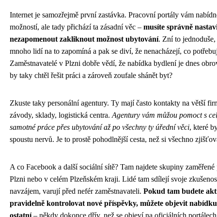
Internet je samozřejmě první zastávka. Pracovní portály vám nabíd
možností, ale tady přichází ta zásadní věc –
musíte správně nastavit
nezapomenout zakliknout možnost ubytování
. Zní to jednoduše,
mnoho lidí na to zapomíná a pak se diví, že nenacházejí, co potřebuj
Zaměstnavatelé v Plzni dobře vědí, že nabídka bydlení je dnes obr
by taky chtěl řešit práci a zároveň zoufale shánět byt?
Zkuste taky personální agentury. Ty mají často kontakty na větší fi
závody, sklady, logistická centra.
Agentury vám můžou pomoct s ce
samotné práce přes ubytování až po všechny ty úřední věci
, které b
spoustu nervů. Je to prostě pohodlnější cesta, než si všechno zjišťov
A co Facebook a další sociální sítě? Tam najdete skupiny zaměřené 
Plzni nebo v celém Plzeňském kraji. Lidé tam sdílejí svoje zkušenosti
navzájem, varují před nefér zaměstnavateli.
Pokud tam budete akti
pravidelně kontrolovat nové příspěvky, můžete objevit nabídku
ostatní
– někdy dokonce dřív, než se objeví na oficiálních portálech