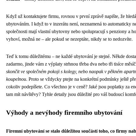
Když už kontaktujete firmu, rovnou v první zprávě napište, že hledá
ubytováním. I když to v inzerátu není, neznamená to automaticky n
společnosti mají vlastní ubytovny nebo spolupracují s penziony a 
vyhoví, možná ne – ale pokud se nezeptáte, nikdy se to nedozvíte.
Teď k tomu důležitému – ne každé ubytování je stejné. Někde dost
zadarmo, jinde vám z výplaty strhnou třeba dva nebo tři tisíce měsí
skončit ve společném pokoji s kolegy, nebo naopak v pěkném apartm
koupelnou
. Proto se vždycky ptejte na konkrétní podmínky ještě př
cokoliv podepíšete. Co všechno je v ceně? Jaké jsou poplatky za e
tam mít návštěvy? Tyhle detaily jsou důležité pro váš budoucí komfo
Výhody a nevýhody firemního ubytování
Firemní ubytování se stalo důležitou součástí toho, co firmy na