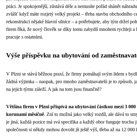
práci. Je spokojenější, zůstává déle a nemusíte pořád shánět náhradu.
zvlášť když máte rozjetý velký projekt – třeba stavbu obchodního c
rekonstrukci nějaké hlavní silnice – a potřebujete, aby tým držel p
firem říká, že nový člověk se díky tomu zabydlí mnohem rychleji a 
pracuje s ostatními.
Výše příspěvku na ubytování od zaměstnavat
V Plzni se stává běžnou praxí, že firmy pomáhají svým lidem s byd
žádná výjimka – naopak, pro mnoho zaměstnavatelů je to způsob, ja
na jejich týmu záleží. A jak na tom jsou finančně?
Většina firem v Plzni přispívá na ubytování částkou mezi 3 000
korunami měsíčně
. Zní to možná jako velký rozdíl, ale dává to sm
je jiná, každá pozice má svá specifika a každý obor funguje trochu j
společnosti si někdy mohou dovolit jít ještě výš, třeba až na 12 000