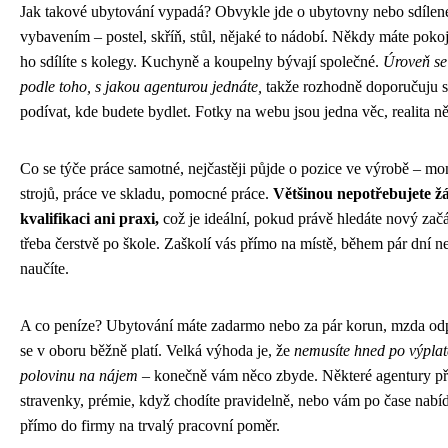
Jak takové ubytování vypadá? Obvykle jde o ubytovny nebo sdíl
vybavením – postel, skříň, stůl, nějaké to nádobí. Někdy máte pokoj
ho sdílíte s kolegy. Kuchyně a koupelny bývají společné.
Úroveň se 
podle toho, s jakou agenturou jednáte,
takže rozhodně doporučuju 
podívat, kde budete bydlet. Fotky na webu jsou jedna věc, realita n
Co se týče práce samotné, nejčastěji půjde o pozice ve výrobě – mo
strojů, práce ve skladu, pomocné práce.
Většinou nepotřebujete ž
kvalifikaci ani praxi,
což je ideální, pokud právě hledáte nový začá
třeba čerstvě po škole. Zaškolí vás přímo na místě, během pár dní n
naučíte.
A co peníze? Ubytování máte zadarmo nebo za pár korun, mzda od
se v oboru běžně platí. Velká výhoda je, že
nemusíte hned po výplat
polovinu na nájem
– konečně vám něco zbyde. Některé agentury př
stravenky, prémie, když chodíte pravidelně, nebo vám po čase nabí
přímo do firmy na trvalý pracovní poměr.