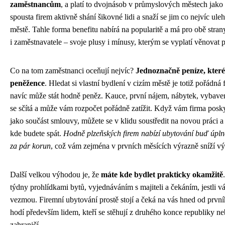
zaměstnancům
, a platí to dvojnásob v průmyslových městech jako
spousta firem aktivně shání šikovné lidi a snaží se jim co nejvíc ule
městě. Tahle forma benefitu nabírá na popularitě a má pro obě stra
i zaměstnavatele – svoje plusy i mínusy, kterým se vyplatí věnovat 
Co na tom zaměstnanci oceňují nejvíc?
Jednoznačně peníze, které
peněžence
. Hledat si vlastní bydlení v cizím městě je totiž pořádná 
navíc může stát hodně peněz. Kauce, první nájem, nábytek, vybave
se sčítá a může vám rozpočet pořádně zatížit. Když vám firma posk
jako součást smlouvy, můžete se v klidu soustředit na novou práci a 
kde budete spát.
Hodně plzeňských firem nabízí ubytování buď úpl
za pár korun
, což vám zejména v prvních měsících výrazně sníží vý
Další velkou výhodou je, že
máte kde bydlet prakticky okamžitě
týdny prohlídkami bytů, vyjednáváním s majiteli a čekáním, jestli v
vezmou. Firemní ubytování prostě stojí a čeká na vás hned od první
hodí především lidem, kteří se stěhují z druhého konce republiky ne
zahraničí.