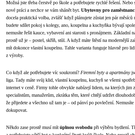
Možná jste třeba čerstvě po škole a potřebujete rychlé řešení. Nebo s
nové práci a nechce se vám shánět byt.
Ubytovny pro zaměstnanc
docela praktická volba, zvlášť když plánujete zůstat jen pár měsíců
budete sdílet pokoj s kolegy, ano, koupelna a kuchyňka bývají spol
nemusíte řešit kauce, vybavení ani starosti s pronájmem. Základní 
prostě už je – postel, skříň, stůl. A když máte štěstí na modernější z
mít dokonce vlastní koupelnu. Tahle varianta funguje hlavně pro lid
z výroby.
Co když ale potřebujete víc soukromí?
Firemní byty a apartmány
js
liga. Tady máte svůj klid, vlastní koupelnu, kuchyň se všemi spotřebi
internet v ceně. Firmy tohle obvykle nabízejí lidem, na kterých jim z
specialistům, manažerům, zkrátka těm, které chtějí udržet dlouhodob
že přijedete a všechno už tam je – od pánví po povlečení. Nemusíte 
dokupovat.
Někdo zase prostě musí mít
úplnou svobodu
při výběru bydlení. T
a potřebujete větší byt v konkrétní čtvrti kvůli škole. Nebo prostě c