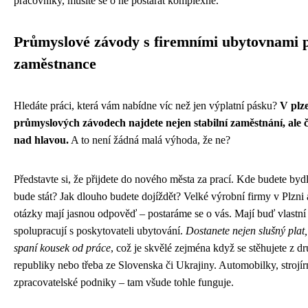
pracovníky, musíte se o ně postarat komplexně.
Průmyslové závody s firemními ubytovnami 
zaměstnance
Hledáte práci, která vám nabídne víc než jen výplatní pásku?
V plz
průmyslových závodech najdete nejen stabilní zaměstnání, ale č
nad hlavou.
A to není žádná malá výhoda, že ne?
Představte si, že přijdete do nového města za prací. Kde budete bydl
bude stát? Jak dlouho budete dojíždět? Velké výrobní firmy v Plzni 
otázky mají jasnou odpověď – postaráme se o vás. Mají buď vlastn
spolupracují s poskytovateli ubytování.
Dostanete nejen slušný plat,
spaní kousek od práce
, což je skvělé zejména když se stěhujete z 
republiky nebo třeba ze Slovenska či Ukrajiny. Automobilky, strojír
zpracovatelské podniky – tam všude tohle funguje.