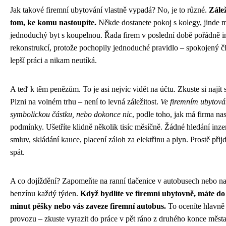
Jak takové firemní ubytování vlastně vypadá? No, je to různé.
Zále
tom, ke komu nastoupíte.
Někde dostanete pokoj s kolegy, jinde m
jednoduchý byt s koupelnou. Řada firem v poslední době pořádně i
rekonstrukcí, protože pochopily jednoduché pravidlo – spokojený č
lepší práci a nikam neutíká.
A teď k těm penězům. To je asi nejvíc vidět na účtu. Zkuste si najít 
Plzni na volném trhu – není to levná záležitost.
Ve firemním ubytován
symbolickou částku, nebo dokonce nic
, podle toho, jak má firma na
podmínky. Ušetříte klidně několik tisíc měsíčně. Žádné hledání inze
smluv, skládání kauce, placení záloh za elektřinu a plyn. Prostě přij
spát.
A co dojíždění? Zapomeňte na ranní tlačenice v autobusech nebo n
benzínu každý týden.
Když bydlíte ve firemní ubytovně, máte do
minut pěšky nebo vás zaveze firemní autobus.
To oceníte hlavn
provozu – zkuste vyrazit do práce v pět ráno z druhého konce města