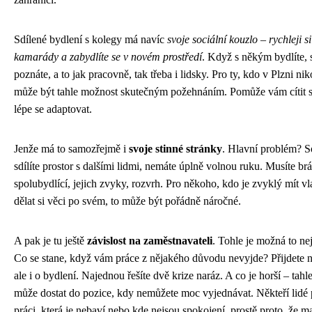
Sdílené bydlení s kolegy má navíc
svoje sociální kouzlo – rychleji s
kamarády a zabydlíte se v novém prostředí
. Když s někým bydlíte, 
poznáte, a to jak pracovně, tak třeba i lidsky. Pro ty, kdo v Plzni ni
může být tahle možnost skutečným požehnáním. Pomůže vám cítit s
lépe se adaptovat.
Jenže má to samozřejmě i
svoje stinné stránky
. Hlavní problém? 
sdílíte prostor s dalšími lidmi, nemáte úplně volnou ruku. Musíte brá
spolubydlící, jejich zvyky, rozvrh. Pro někoho, kdo je zvyklý mít vla
dělat si věci po svém, to může být pořádně náročné.
A pak je tu ještě
závislost na zaměstnavateli
. Tohle je možná to nej
Co se stane, když vám práce z nějakého důvodu nevyjde? Přijdete n
ale i o bydlení. Najednou řešíte dvě krize naráz. A co je horší – tahl
může dostat do pozice, kdy nemůžete moc vyjednávat. Někteří lidé 
práci, která je nebaví nebo kde nejsou spokojení, prostě proto, že ma