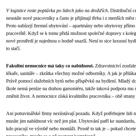
V logistice roste poptávka po lidech jako na drožďích.
Distribuční ce
neustále nové pracovníky a často je přijímají třeba i z menších měst
Proto nabízejí firemní ubytování – apartmány nebo ubytovny přímo 
pracoviště. Když se k tomu přidá možnost společné dopravy s koleg
nové prostředí je najednou o hodně snazší. Není to sice luxusní bydle
to stačí.
Fakultní nemocnice má taky co nabídnout.
Zdravotnictví zoufale 
lékaře, sanitáře – zkrátka všechny možné odborníky. A jak je přilák
Právě pomocí služebních bytů nebo příspěvků na bydlení. Mladý do
škole nemá peníze na drahou garsoniéru, takže taková podpora mu
změnit život. A nemocnice získá kvalitního pracovníka – obě strany
Ani potravinářské firmy nezůstávají pozadu. Když potřebujete lidi n
musíte jim nabídnout víc než jen plat. Ubytování patří ke standardu,
kdo pracují ve výrobě nebo montáži. Prostě to tak je – pokud chcete 