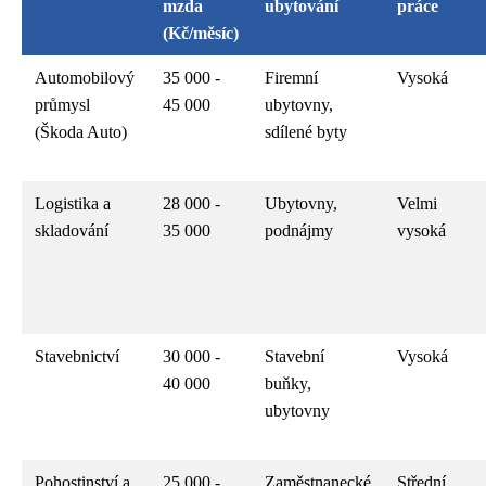
mzda
ubytování
práce
(Kč/měsíc)
Automobilový
35 000 -
Firemní
Vysoká
průmysl
45 000
ubytovny,
(Škoda Auto)
sdílené byty
Logistika a
28 000 -
Ubytovny,
Velmi
skladování
35 000
podnájmy
vysoká
Stavebnictví
30 000 -
Stavební
Vysoká
40 000
buňky,
ubytovny
Pohostinství a
25 000 -
Zaměstnanecké
Střední