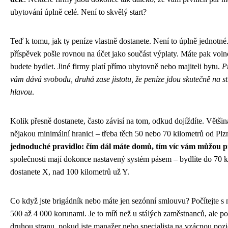
ubytování úplně celé. Není to skvělý start?
Teď k tomu, jak ty peníze vlastně dostanete. Není to úplně jednotné
příspěvek pošle rovnou na účet jako součást výplaty. Máte pak volno
budete bydlet. Jiné firmy platí přímo ubytovně nebo majiteli bytu.
P
vám dává svobodu, druhá zase jistotu, že peníze jdou skutečně na s
hlavou
.
Kolik přesně dostanete, často závisí na tom, odkud dojíždíte. Větši
nějakou minimální hranici – třeba těch 50 nebo 70 kilometrů od Plz
jednoduché pravidlo: čím dál máte domů, tím víc vám můžou p
společnosti mají dokonce nastavený systém pásem – bydlíte do 70 k
dostanete X, nad 100 kilometrů už Y.
Co když jste brigádník nebo máte jen sezónní smlouvu? Počítejte s
500 až 4 000 korunami. Je to míň než u stálých zaměstnanců, ale p
druhou stranu, pokud jste manažer nebo specialista na vzácnou poz