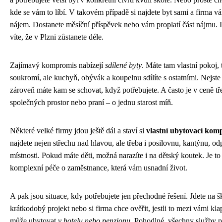
kde se vám to líbí. V takovém případě si najdete byt sami a firma v
nájem. Dostanete měsíční příspěvek nebo vám proplatí část nájmu. I
víte, že v Plzni zůstanete déle.
Zajímavý kompromis nabízejí
sdílené byty
. Máte tam vlastní pokoj,
soukromí, ale kuchyň, obývák a koupelnu sdílíte s ostatními. Nejste 
zároveň máte kam se schovat, když potřebujete. A často je v ceně tř
společných prostor nebo praní – o jednu starost míň.
Některé velké firmy jdou ještě dál a staví si
vlastní ubytovací kom
najdete nejen střechu nad hlavou, ale třeba i posilovnu, kantýnu, o
místnosti. Pokud máte děti, možná narazíte i na dětský koutek. Je to
komplexní péče o zaměstnance, která vám usnadní život.
A pak jsou situace, kdy potřebujete jen přechodné řešení. Jdete na š
krátkodobý projekt nebo si firma chce ověřit, jestli to mezi vámi kl
může ubytovat
v hotelu nebo penzionu
. Pohodlné, všechny služby p