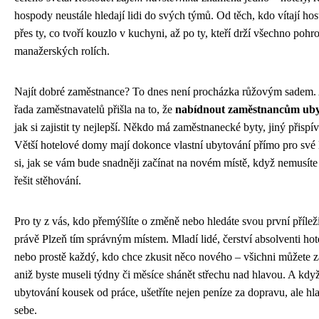
hospody neustále hledají lidi do svých týmů. Od těch, kdo vítají hos
přes ty, co tvoří kouzlo v kuchyni, až po ty, kteří drží všechno poh
manažerských rolích.
Najít dobré zaměstnance? To dnes není procházka růžovým sadem. 
řada zaměstnavatelů přišla na to, že
nabídnout zaměstnancům uby
jak si zajistit ty nejlepší. Někdo má zaměstnanecké byty, jiný přispí
Větší hotelové domy mají dokonce vlastní ubytování přímo pro své l
si, jak se vám bude snadněji začínat na novém místě, když nemusíte
řešit stěhování.
Pro ty z vás, kdo přemýšlíte o změně nebo hledáte svou první přílež
právě Plzeň tím správným místem. Mladí lidé, čerství absolventi ho
nebo prostě každý, kdo chce zkusit něco nového – všichni můžete za
aniž byste museli týdny či měsíce shánět střechu nad hlavou. A když
ubytování kousek od práce, ušetříte nejen peníze za dopravu, ale hl
sebe.