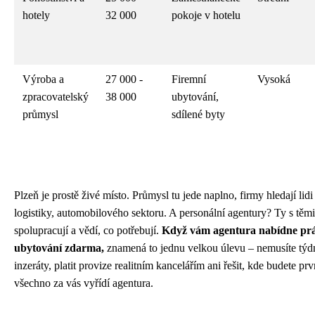
hotely
32 000
pokoje v hotelu
Výroba a
27 000 -
Firemní
Vysoká
zpracovatelský
38 000
ubytování,
průmysl
sdílené byty
Plzeň je prostě živé místo. Průmysl tu jede naplno, firmy hledají lid
logistiky, automobilového sektoru. A personální agentury? Ty s těm
spolupracují a vědí, co potřebují.
Když vám agentura nabídne prá
ubytování zdarma,
znamená to jednu velkou úlevu – nemusíte týd
inzeráty, platit provize realitním kancelářím ani řešit, kde budete pr
všechno za vás vyřídí agentura.