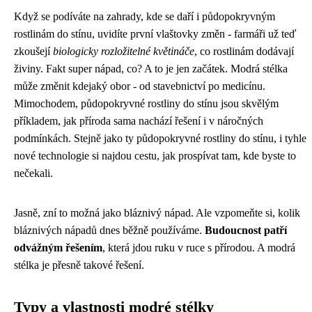
Když se podíváte na zahrady, kde se daří i půdopokryvným
rostlinám do stínu, uvidíte první vlaštovky změn - farmáři už teď
zkoušejí
biologicky rozložitelné květináče
, co rostlinám dodávají
živiny. Fakt super nápad, co? A to je jen začátek. Modrá stélka
může změnit kdejaký obor - od stavebnictví po medicínu.
Mimochodem,
půdopokryvné rostliny do stínu
jsou skvělým
příkladem, jak příroda sama nachází řešení i v náročných
podmínkách. Stejně jako ty půdopokryvné rostliny do stínu, i tyhle
nové technologie si najdou cestu, jak prospívat tam, kde byste to
nečekali.
Jasně, zní to možná jako bláznivý nápad. Ale vzpomeňte si, kolik
bláznivých nápadů dnes běžně používáme.
Budoucnost patří
odvážným řešením
, která jdou ruku v ruce s přírodou. A modrá
stélka je přesně takové řešení.
Typy a vlastnosti modré stélky