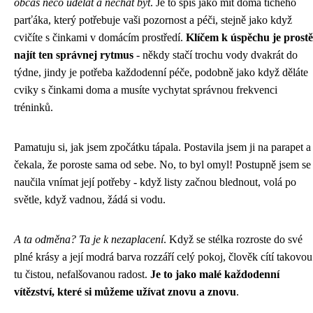
občas něco udělat a nechat být
. Je to spíš jako mít doma tichého
parťáka, který potřebuje vaši pozornost a péči, stejně jako když
cvičíte s činkami v domácím prostředí
.
Klíčem k úspěchu je prostě
najít ten správnej rytmus
- někdy stačí trochu vody dvakrát do
týdne, jindy je potřeba každodenní péče, podobně jako když děláte
cviky s činkami doma a musíte vychytat správnou frekvenci
tréninků.
Pamatuju si, jak jsem zpočátku tápala. Postavila jsem ji na parapet a
čekala, že poroste sama od sebe. No, to byl omyl! Postupně jsem se
naučila vnímat její potřeby - když listy začnou blednout, volá po
světle, když vadnou, žádá si vodu.
A ta odměna? Ta je k nezaplacení
. Když se stélka rozroste do své
plné krásy a její modrá barva rozzáří celý pokoj, člověk cítí takovou
tu čistou, nefalšovanou radost.
Je to jako malé každodenní
vítězství, které si můžeme užívat znovu a znovu
.