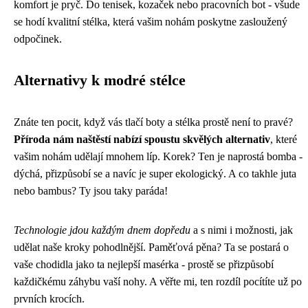
komfort je pryč. Do tenisek, kozaček nebo pracovních bot - všude
se hodí kvalitní stélka, která vašim nohám poskytne zasloužený
odpočinek.
Alternativy k modré stélce
Znáte ten pocit, když vás tlačí boty a stélka prostě není to pravé?
Příroda nám naštěstí nabízí spoustu skvělých alternativ
, které
vašim nohám udělají mnohem líp. Korek? Ten je naprostá bomba -
dýchá, přizpůsobí se a navíc je super ekologický. A co takhle juta
nebo bambus? Ty jsou taky paráda!
Technologie jdou každým dnem dopředu
a s nimi i možnosti, jak
udělat naše kroky pohodlnější. Paměťová pěna? Ta se postará o
vaše chodidla jako ta nejlepší masérka - prostě se přizpůsobí
každičkému záhybu vaší nohy. A věřte mi, ten rozdíl pocítíte už po
prvních krocích.