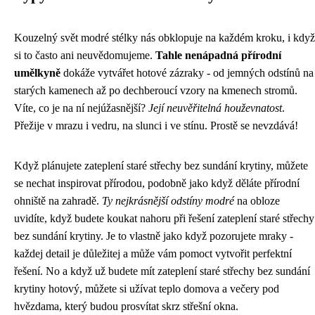
Kouzelný svět modré stélky nás obklopuje na každém kroku, i když
si to často ani neuvědomujeme.
Tahle nenápadná přírodní
umělkyně
dokáže vytvářet hotové zázraky - od jemných odstínů na
starých kamenech až po dechberoucí vzory na kmenech stromů.
Víte, co je na ní nejúžasnější?
Její neuvěřitelná houževnatost
.
Přežije v mrazu i vedru, na slunci i ve stínu. Prostě se nevzdává!
Když plánujete
zateplení staré střechy bez sundání krytiny
, můžete
se nechat inspirovat přírodou, podobně jako když děláte
přírodní
ohniště na zahradě
.
Ty nejkrásnější odstíny modré
na obloze
uvidíte, když budete koukat nahoru při řešení zateplení staré střechy
bez sundání krytiny. Je to vlastně jako když pozorujete mraky -
každej detail je důležitej a může vám pomoct vytvořit perfektní
řešení. No a když už budete mít zateplení staré střechy bez sundání
krytiny hotový, můžete si užívat teplo domova a večery pod
hvězdama, který budou prosvítat skrz střešní okna.