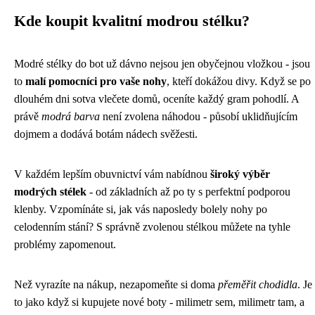
Kde koupit kvalitní modrou stélku?
Modré stélky do bot už dávno nejsou jen obyčejnou vložkou - jsou
to
malí pomocníci pro vaše nohy
, kteří dokážou divy. Když se po
dlouhém dni sotva vlečete domů, oceníte každý gram pohodlí. A
právě
modrá barva
není zvolena náhodou - působí uklidňujícím
dojmem a dodává botám nádech svěžesti.
V každém lepším obuvnictví vám nabídnou
široký výběr
modrých stélek
- od základních až po ty s perfektní podporou
klenby. Vzpomínáte si, jak vás naposledy bolely nohy po
celodenním stání? S správně zvolenou stélkou můžete na tyhle
problémy zapomenout.
Než vyrazíte na nákup, nezapomeňte si doma
přeměřit chodidla
. Je
to jako když si kupujete nové boty - milimetr sem, milimetr tam, a