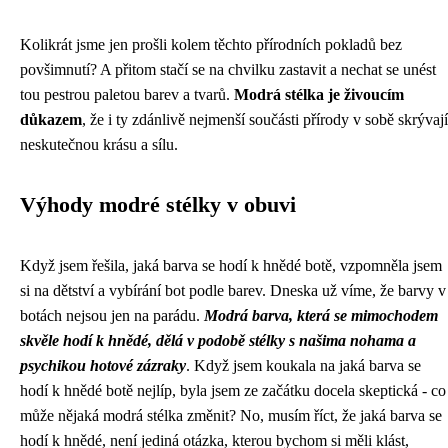
Kolikrát jsme jen prošli kolem těchto přírodních pokladů bez
povšimnutí? A přitom stačí se na chvilku zastavit a nechat se unést
tou pestrou paletou barev a tvarů.
Modrá stélka je živoucím
důkazem
, že i ty zdánlivě nejmenší součásti přírody v sobě skrývají
neskutečnou krásu a sílu.
Výhody modré stélky v obuvi
Když jsem řešila, jaká barva se hodí k hnědé botě, vzpomněla jsem
si na dětství a vybírání bot podle barev. Dneska už víme, že barvy v
botách nejsou jen na parádu.
Modrá barva, která se mimochodem
skvěle hodí k hnědé, dělá v podobě stélky s našima nohama a
psychikou hotové zázraky
. Když jsem koukala na
jaká barva se
hodí k hnědé
botě nejlíp, byla jsem ze začátku docela skeptická - co
může nějaká modrá stélka změnit? No, musím říct, že jaká barva se
hodí k hnědé, není jediná otázka, kterou bychom si měli klást,