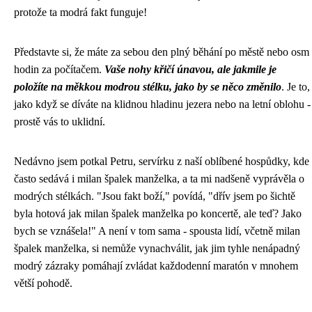
protože ta modrá fakt funguje!
Představte si, že máte za sebou den plný běhání po městě nebo osm
hodin za počítačem.
Vaše nohy křičí únavou, ale jakmile je
položíte na měkkou modrou stélku, jako by se něco změnilo
. Je to,
jako když se díváte na klidnou hladinu jezera nebo na letní oblohu -
prostě vás to uklidní.
Nedávno jsem potkal Petru, servírku z naší oblíbené hospůdky, kde
často sedává i milan špalek manželka, a ta mi nadšeně vyprávěla o
modrých stélkách. "Jsou fakt boží," povídá, "dřív jsem po šichtě
byla hotová jak
milan špalek manželka
po koncertě, ale teď? Jako
bych se vznášela!" A není v tom sama - spousta lidí, včetně milan
špalek manželka, si nemůže vynachválit, jak jim tyhle nenápadný
modrý zázraky pomáhají zvládat každodenní maratón v mnohem
větší pohodě.