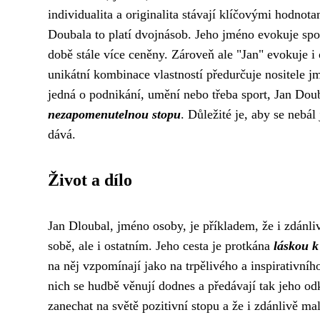
individualita a originalita stávají klíčovými hodnot
Doubala to platí dvojnásob. Jeho jméno evokuje spole
době stále více ceněny. Zároveň ale "Jan" evokuje i 
unikátní kombinace vlastností předurčuje nositele 
jedná o podnikání, umění nebo třeba sport, Jan Do
nezapomenutelnou stopu
. Důležité je, aby se nebá
dává.
Život a dílo
Jan Dloubal, jméno osoby, je příkladem, že i zdánl
sobě, ale i ostatním. Jeho cesta je protkána
láskou 
na něj vzpomínají jako na trpělivého a inspirativníh
nich se hudbě věnují dodnes a předávají tak jeho od
zanechat na světě pozitivní stopu a že i zdánlivě 