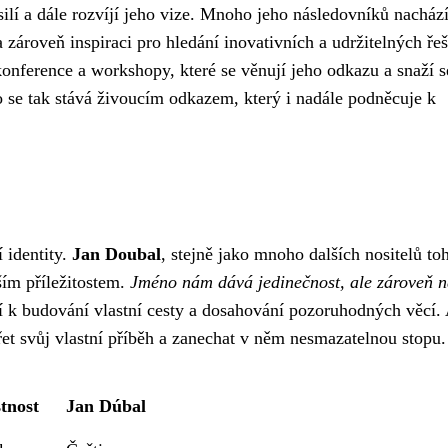
úsilí a dále rozvíjí jeho vize. Mnoho jeho následovníků nacház
zároveň inspiraci pro hledání inovativních a udržitelných řeš
onference a workshopy, které se věnují jeho odkazu a snaží s
 se tak stává živoucím odkazem, který i nadále podněcuje k
 identity.
Jan Doubal
, stejně jako mnoho dalších nositelů to
ším příležitostem.
Jméno nám dává jedinečnost, ale zároveň n
 k budování vlastní cesty a dosahování pozoruhodných věcí.
řet svůj vlastní příběh a zanechat v něm nesmazatelnou stopu.
tnost
Jan Dúbal