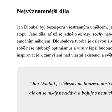
Nejvýznamnější díla
Jan Dloubal byl bezesporu všestranným umělcem, je
stopu. Jeho díla, ať už se jedná o
obrazy
,
sochy
neb
emočním nábojem. Dloubalova tvorba je oslavou živo
sobě nese hluboký optimismus a víru v lepší budoucn
inspirovat je k zamyšlení nad vlastní existencí a sv
Jan Doubal je ztělesněním houževnatosti a
ale on se nikdy nevzdává a bojuje s neutu