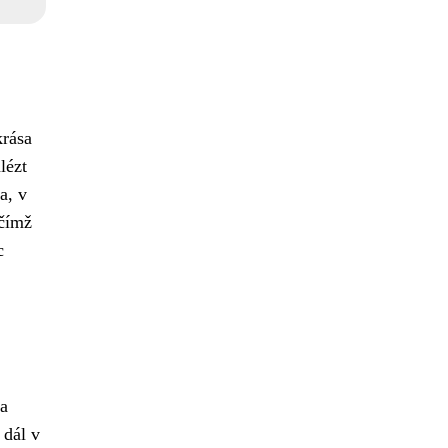
krása
lézt
a, v
 čímž
c
 a
 dál v