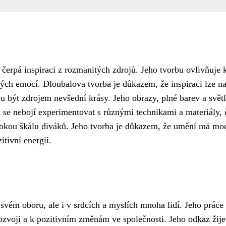
čerpá inspiraci z rozmanitých zdrojů. Jeho tvorbu ovlivňuje 
ých emocí. Dloubalova tvorba je důkazem, že inspiraci lze na
 být zdrojem nevšední krásy. Jeho obrazy, plné barev a světl
l se nebojí experimentovat s různými technikami a materiály,
irokou škálu diváků. Jeho tvorba je důkazem, že umění má mo
itivní energii.
svém oboru, ale i v srdcích a myslích mnoha lidí. Jeho práce
rozvoji a k pozitivním změnám ve společnosti. Jeho odkaz žije