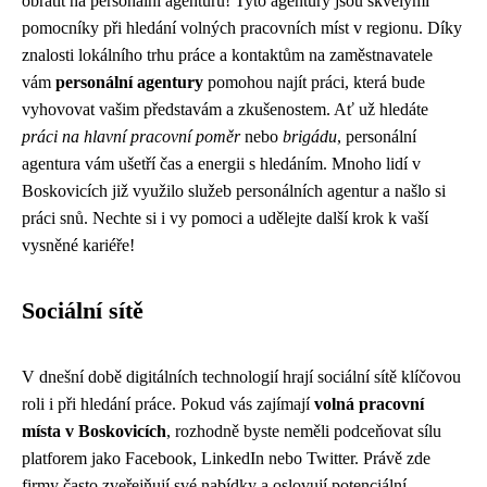
obrátit na personální agenturu! Tyto agentury jsou skvělými
pomocníky při hledání volných pracovních míst v regionu. Díky
znalosti lokálního trhu práce a kontaktům na zaměstnavatele
vám
personální agentury
pomohou najít práci, která bude
vyhovovat vašim představám a zkušenostem. Ať už hledáte
práci na hlavní pracovní poměr
nebo
brigádu
, personální
agentura vám ušetří čas a energii s hledáním. Mnoho lidí v
Boskovicích již využilo služeb personálních agentur a našlo si
práci snů. Nechte si i vy pomoci a udělejte další krok k vaší
vysněné kariéře!
Sociální sítě
V dnešní době digitálních technologií hrají sociální sítě klíčovou
roli i při hledání práce. Pokud vás zajímají
volná pracovní
místa v Boskovicích
, rozhodně byste neměli podceňovat sílu
platforem jako Facebook, LinkedIn nebo Twitter. Právě zde
firmy často zveřejňují své nabídky a oslovují potenciální