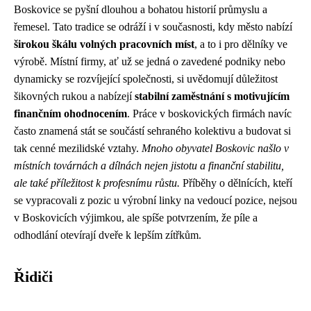
Boskovice se pyšní dlouhou a bohatou historií průmyslu a
řemesel. Tato tradice se odráží i v současnosti, kdy město nabízí
širokou škálu volných pracovních míst
, a to i pro dělníky ve
výrobě. Místní firmy, ať už se jedná o zavedené podniky nebo
dynamicky se rozvíjející společnosti, si uvědomují důležitost
šikovných rukou a nabízejí
stabilní zaměstnání s motivujícím
finančním ohodnocením
. Práce v boskovických firmách navíc
často znamená stát se součástí sehraného kolektivu a budovat si
tak cenné mezilidské vztahy.
Mnoho obyvatel Boskovic našlo v
místních továrnách a dílnách nejen jistotu a finanční stabilitu,
ale také příležitost k profesnímu růstu.
Příběhy o dělnících, kteří
se vypracovali z pozic u výrobní linky na vedoucí pozice, nejsou
v Boskovicích výjimkou, ale spíše potvrzením, že píle a
odhodlání otevírají dveře k lepším zítřkům.
Řidiči