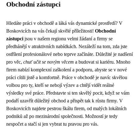
Obchodní zástupci
Hledáte práci v obchodě a láká vás dynamické prostředí? V
Boskovicích na vás čekají skvělé příležitosti!
Obchodní
zástupci
jsou v našem regionu velmi žádaní a firmy se
předhánějí v atraktivních nabídkách. Nezáleží na tom, zda jste
ostřílení profesionálové nebo teprve začínáte. Důležité je nadšení
pro věc,
chuť učit se novým věcem
a budovat si kariéru. Mnoho
firem nabízí komplexní zaškolení a podporu, abyste se v nové
práci cítili jistě a komfortně. Práce v obchodě je navíc skvělou
volbou pro ty, kteří se nebojí výzev a chtějí vidět reálné
výsledky své práce. Představte si ten skvělý pocit, když se vám
podaří uzavřít důležitý obchod a přispět tak k růstu firmy. V
Boskovicích najdete pestrou škálu firem, od malých lokálních
podniků až po mezinárodní společnosti. Možností je tedy
nespočet a stačí si jen vybrat tu pravou pro vás.