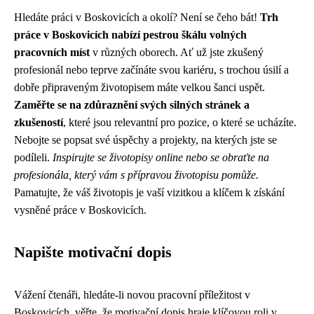
Hledáte práci v Boskovicích a okolí? Není se čeho bát!
Trh
práce v Boskovicích nabízí pestrou škálu volných
pracovních míst
v různých oborech. Ať už jste zkušený
profesionál nebo teprve začínáte svou kariéru, s trochou úsilí a
dobře připraveným životopisem máte velkou šanci uspět.
Zaměřte se na zdůraznění svých silných stránek a
zkušeností
, které jsou relevantní pro pozice, o které se ucházíte.
Nebojte se popsat své úspěchy a projekty, na kterých jste se
podíleli.
Inspirujte se životopisy online nebo se obraťte na
profesionála, který vám s přípravou životopisu pomůže.
Pamatujte, že váš životopis je vaší vizitkou a klíčem k získání
vysněné práce v Boskovicích.
Napište motivační dopis
Vážení čtenáři, hledáte-li novou pracovní příležitost v
Boskovicích, věřte, že motivační dopis hraje klíčovou roli v