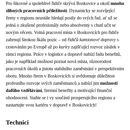
Pro šikovné a spolehlivé řidiče skrývá Boskovice a okolí
mnoho
slibných pracovních příležitostí
. Dynamicky se rozvíjející
firmy v regionu neustále hledají posily do svých řad, ať už se
jedná o zkušené profesionály nebo absolventy s chutí učit se
novým věcem. Volná pracovní místa v Boskovicích pro řidiče
zahrnují širokou škálu pozic – od
řidičů kamionové dopravy
s
cestováním po Evropě až po
kuríry
zajišťující rozvoz zásilek v
rámci regionu. Práce v logistice a dopravě nabízí řadu benefitů,
jako je například možnost poznat nová místa, různorodost
pracovních úkolů a jistotu stabilního zaměstnání v perspektivním
oboru. Mnoho firem v Boskovicích si uvědomuje důležitost
profesního rozvoje svých zaměstnanců a nabízí jim
možnosti
dalšího vzdělávání
, firemní benefity a motivující finanční
ohodnocení. Staňte se i vy součástí prosperujícího regionu a
nastartujte svou kariéru v dopravě v Boskovicích!
Technici