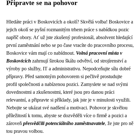
Připravte se na pohovor
Hledáte práci v Boskovicích a okolí? Skvělá volba! Boskovice a
jejich okolí se pyšní rozmanitým trhem práce s nabídkou pozic
napříč obory. Ať už jste zkušený profesionál, absolvent hledající
první zaměstnání nebo se po čase vracíte do pracovního procesu,
Boskovice vám mají co nabídnout.
Volná pracovní místa v
Boskovicích
zahrnují širokou škálu odvětví, od strojírenství a
výroby po služby, IT a administrativu. Nepodceňujte sílu dobré
přípravy. Před samotným pohovorem si pečlivě prostudujte
profil společnosti a nabízenou pozici. Zamyslete se nad svými
dovednostmi a zkušenostmi, které jsou pro danou práci
relevantní, a připravte si příklady, jak jste je v minulosti využili.
Nebojte se ukázat své nadšení a motivaci. Pohovor je skvělou
příležitostí k tomu, abyste se dozvěděli více o firmě a pozici a
zároveň
přesvědčili potenciálního zaměstnavatele
, že jste pro ně
tou pravou volbou.