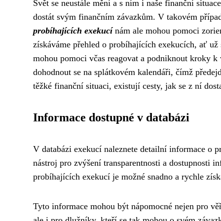
Svět se neustále mění a s ním i naše finanční situac
dostát svým finančním závazkům. V takovém případ
probíhajících exekucí
nám ale mohou pomoci zoriento
získáváme přehled o probíhajících exekucích, ať už
mohou pomoci včas reagovat a podniknout kroky k vy
dohodnout se na splátkovém kalendáři, čímž předej
těžké finanční situaci, existují cesty, jak se z ní dos
Informace dostupné v databázi
V databázi exekucí naleznete detailní informace o p
nástroj pro zvýšení transparentnosti a dostupnosti
probíhajících exekucí je možné snadno a rychle získ
Tyto informace mohou být nápomocné nejen pro věři
ale i pro dlužníky, kteří se tak mohou o svém záva