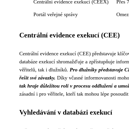
Centrální evidence exekucí (CEEX)
Přes 
Portál veřejné správy
Omeze
Centrální evidence exekucí (CEE)
Centrální evidence exekucí (CEE) představuje klíčov
databáze exekucí shromažďuje a zpřístupňuje inform
věřitelů, tak i dlužníků.
Pro dlužníky představuje CE
řešit své závazky.
Díky včasné informovanosti mohou
tak hraje důležitou roli v procesu oddlužení a umo
zásadní i pro věřitele, kteří tak mohou lépe posoudi
Vyhledávání v databázi exekucí