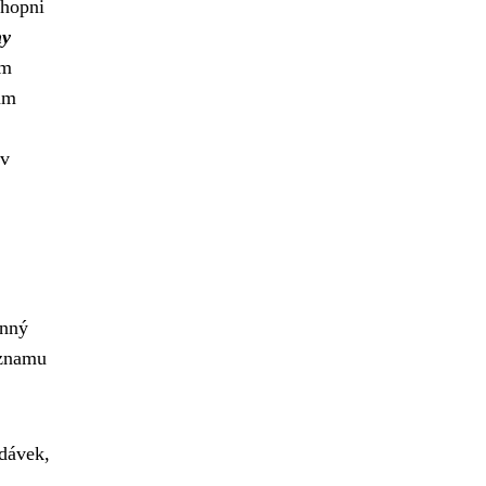
chopni
my
ům
ám
 v
enný
eznamu
dávek,