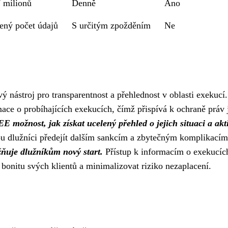
7 milionů
Denně
Ano
ný počet údajů
S určitým zpožděním
Ne
ý nástroj pro transparentnost a přehlednost v oblasti exekucí.
ace o probíhajících exekucích, čímž přispívá k ochraně práv 
E možnost, jak získat ucelený přehled o jejich situaci a akt
 dlužníci předejít dalším sankcím a zbytečným komplikací
žňuje dlužníkům nový start.
Přístup k informacím o exekucích
t bonitu svých klientů a minimalizovat riziko nezaplacení.