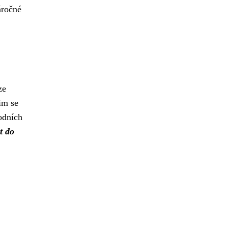
áročné
ze
im se
odních
t do