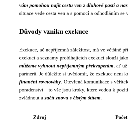
vám pomohou najít cestu ven z dluhové pasti a nast
situace vede cesta ven a s pomocí a odhodláním se 
Důvody vzniku exekuce
Exekuce, ač nepříjemná záležitost, má ve většině p
exekucí a seznamy probíhajících exekucí slouží jako
můžeme vyhnout nepříjemným překvapením
, ať u
partnerů. Je důležité si uvědomit, že exekuce není k
finanční rovnováhy
. Otevřená komunikace s věřite
poradenství – to vše jsou kroky, které vedou k pozit
zvládnout a
začít znovu s čistým štítem
.
Zdroj
Poče