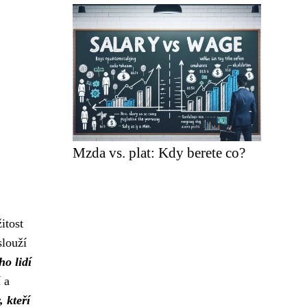
Mzda vs. plat: Kdy berete co?
itost
slouží
o lidí
 a
, kteří