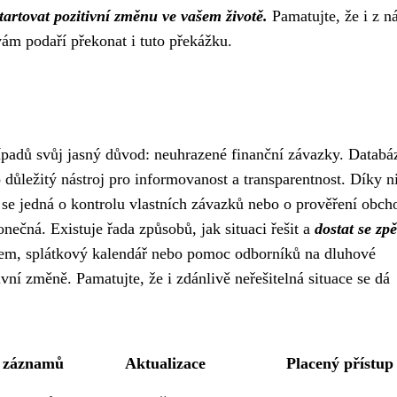
artovat pozitivní změnu ve vašem životě.
Pamatujte, že i z n
vám podaří překonat i tuto překážku.
řípadů svůj jasný důvod: neuhrazené finanční závazky. Databá
 důležitý nástroj pro informovanost a transparentnost. Díky n
ž se jedná o kontrolu vlastních závazků nebo o prověření obch
onečná. Existuje řada způsobů, jak situaci řešit a
dostat se zpě
lem, splátkový kalendář nebo pomoc odborníků na dluhové
ivní změně. Pamatujte, že i zdánlivě neřešitelná situace se dá
t záznamů
Aktualizace
Placený přístup