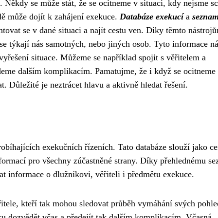
e. Někdy se může stát, že se ocitneme v situaci, kdy nejsme s
ě může dojít k zahájení exekuce.
Databáze exekucí
a
sezna
vat se v dané situaci a najít cestu ven. Díky těmto nástroj
 se týkají nás samotných, nebo jiných osob. Tyto informace n
řešení situace. Můžeme se například spojit s věřitelem a
deme dalším komplikacím. Pamatujme, že i když se ocitneme
tat. Důležité je neztrácet hlavu a aktivně hledat řešení.
robíhajících exekučních řízeních. Tato databáze slouží jako c
 informací pro všechny zúčastněné strany. Díky přehlednému s
at informace o dlužníkovi, věřiteli i předmětu exekuce.
tele, kteří tak mohou sledovat průběh vymáhání svých pohle
zku dozvědět včas a předejít tak dalším komplikacím. Včasná