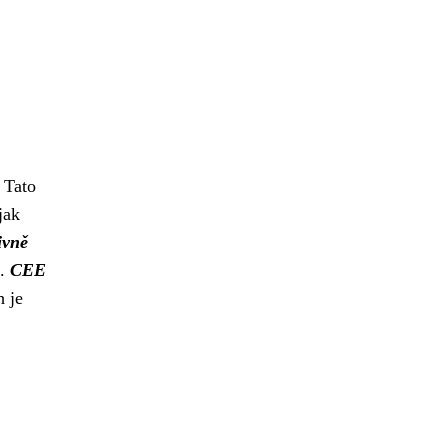
 Tato
jak
ivně
m.
CEE
 je