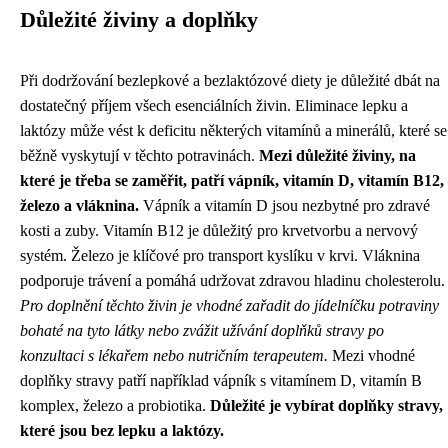
Důležité živiny a doplňky
Při dodržování bezlepkové a bezlaktózové diety je důležité dbát na
dostatečný příjem všech esenciálních živin. Eliminace lepku a
laktózy může vést k deficitu některých vitamínů a minerálů, které se
běžně vyskytují v těchto potravinách.
Mezi důležité živiny, na
které je třeba se zaměřit, patří vápník, vitamín D, vitamín B12,
železo a vláknina.
Vápník a vitamín D jsou nezbytné pro zdravé
kosti a zuby. Vitamín B12 je důležitý pro krvetvorbu a nervový
systém. Železo je klíčové pro transport kyslíku v krvi. Vláknina
podporuje trávení a pomáhá udržovat zdravou hladinu cholesterolu.
Pro doplnění těchto živin je vhodné zařadit do jídelníčku potraviny
bohaté na tyto látky nebo zvážit užívání doplňků stravy po
konzultaci s lékařem nebo nutričním terapeutem.
Mezi vhodné
doplňky stravy patří například vápník s vitamínem D, vitamín B
komplex, železo a probiotika.
Důležité je vybírat doplňky stravy,
které jsou bez lepku a laktózy.