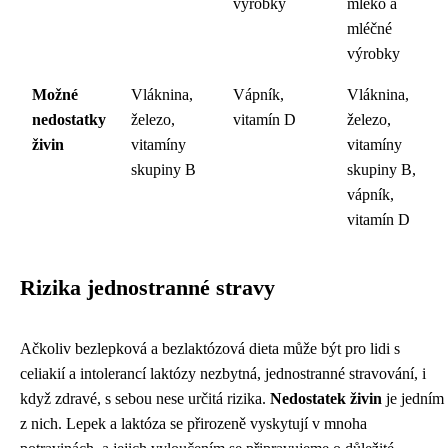
výrobky
mléko a
mléčné
výrobky
Možné
Vláknina,
Vápník,
Vláknina,
nedostatky
železo,
vitamín D
železo,
živin
vitamíny
vitamíny
skupiny B
skupiny B,
vápník,
vitamín D
Rizika jednostranné stravy
Ačkoliv bezlepková a bezlaktózová dieta může být pro lidi s
celiakií a intolerancí laktózy nezbytná, jednostranné stravování, i
když zdravé, s sebou nese určitá rizika.
Nedostatek živin
je jedním
z nich. Lepek a laktóza se přirozeně vyskytují v mnoha