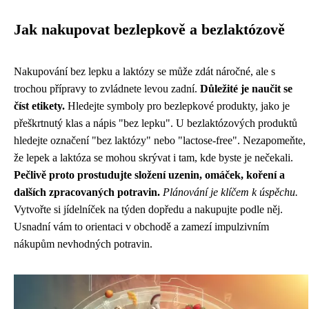
Jak nakupovat bezlepkově a bezlaktózově
Nakupování bez lepku a laktózy se může zdát náročné, ale s
trochou přípravy to zvládnete levou zadní.
Důležité je naučit se
číst etikety.
Hledejte symboly pro bezlepkové produkty, jako je
přeškrtnutý klas a nápis "bez lepku". U bezlaktózových produktů
hledejte označení "bez laktózy" nebo "lactose-free". Nezapomeňte,
že lepek a laktóza se mohou skrývat i tam, kde byste je nečekali.
Pečlivě proto prostudujte složení uzenin, omáček, koření a
dalších zpracovaných potravin.
Plánování je klíčem k úspěchu.
Vytvořte si jídelníček na týden dopředu a nakupujte podle něj.
Usnadní vám to orientaci v obchodě a zamezí impulzivním
nákupům nevhodných potravin.