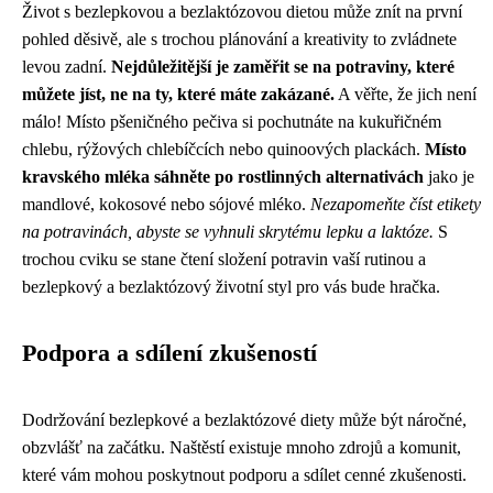
Život s bezlepkovou a bezlaktózovou dietou může znít na první
pohled děsivě, ale s trochou plánování a kreativity to zvládnete
levou zadní.
Nejdůležitější je zaměřit se na potraviny, které
můžete jíst, ne na ty, které máte zakázané.
A věřte, že jich není
málo! Místo pšeničného pečiva si pochutnáte na kukuřičném
chlebu, rýžových chlebíčcích nebo quinoových plackách.
Místo
kravského mléka sáhněte po rostlinných alternativách
jako je
mandlové, kokosové nebo sójové mléko.
Nezapomeňte číst etikety
na potravinách, abyste se vyhnuli skrytému lepku a laktóze.
S
trochou cviku se stane čtení složení potravin vaší rutinou a
bezlepkový a bezlaktózový životní styl pro vás bude hračka.
Podpora a sdílení zkušeností
Dodržování bezlepkové a bezlaktózové diety může být náročné,
obzvlášť na začátku. Naštěstí existuje mnoho zdrojů a komunit,
které vám mohou poskytnout podporu a sdílet cenné zkušenosti.