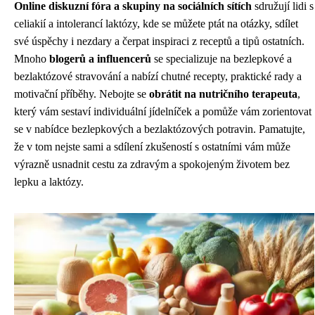
Online diskuzní fóra a skupiny na sociálních sítích
sdružují lidi s
celiakií a intolerancí laktózy, kde se můžete ptát na otázky, sdílet
své úspěchy i nezdary a čerpat inspiraci z receptů a tipů ostatních.
Mnoho
blogerů a influencerů
se specializuje na bezlepkové a
bezlaktózové stravování a nabízí chutné recepty, praktické rady a
motivační příběhy. Nebojte se
obrátit na nutričního terapeuta
,
který vám sestaví individuální jídelníček a pomůže vám zorientovat
se v nabídce bezlepkových a bezlaktózových potravin. Pamatujte,
že v tom nejste sami a sdílení zkušeností s ostatními vám může
výrazně usnadnit cestu za zdravým a spokojeným životem bez
lepku a laktózy.