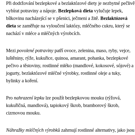
Při dodržování bezlepkové a bezlaktózové diety je nezbytné pečlivě
vybírat potraviny a nápoje.
Bezlepková dieta
vylučuje lepek,
bílkovinu nacházející se v pšenici, ječmeni a žitě.
Bezlaktózová
dieta
se zaměřuje na vyloučení laktózy, mléčného cukru, který se
nachází v mléce a mléčných výrobcích.
Mezi
povolené potraviny
patří ovoce, zelenina, maso, ryby, vejce,
luštěniny, rýže, kukuřice, quinoa, amarant, pohanka, bezlepkové
pečivo a těstoviny, rostlinné mléko (mandlové, kokosové, sójové) a
jogurty, bezlaktózové mléčné výrobky, rostlinné oleje a tuky,
bylinky a koření.
Pro
nahrazení lepku
lze použít bezlepkovou mouku (rýžová,
kukuřičná, mandlová), tapiokový škrob, bramborový škrob,
cizrnovou mouku.
Náhražky mléčných výrobků
zahrnují rostlinné alternativy, jako jsou