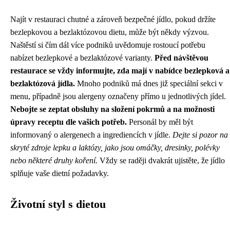
Najít v restauraci chutné a zároveň bezpečné jídlo, pokud držíte
bezlepkovou a bezlaktózovou dietu, může být někdy výzvou.
Naštěstí si čím dál více podniků uvědomuje rostoucí potřebu
nabízet bezlepkové a bezlaktózové varianty.
Před návštěvou
restaurace se vždy informujte, zda mají v nabídce bezlepková a
bezlaktózová jídla.
Mnoho podniků má dnes již speciální sekci v
menu, případně jsou alergeny označeny přímo u jednotlivých jídel.
Nebojte se zeptat obsluhy na složení pokrmů a na možnosti
úpravy receptu dle vašich potřeb.
Personál by měl být
informovaný o alergenech a ingrediencích v jídle.
Dejte si pozor na
skryté zdroje lepku a laktózy, jako jsou omáčky, dresinky, polévky
nebo některé druhy koření.
Vždy se raději dvakrát ujistěte, že jídlo
splňuje vaše dietní požadavky.
Životní styl s dietou