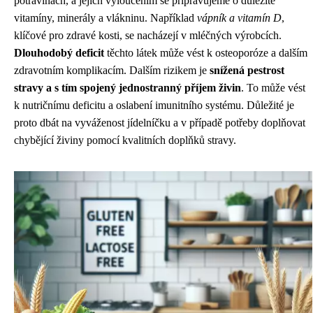
potravinách, a jejich vyloučením se připravujeme o důležité
vitamíny, minerály a vlákninu. Například
vápník a vitamín D
,
klíčové pro zdravé kosti, se nacházejí v mléčných výrobcích.
Dlouhodobý deficit
těchto látek může vést k osteoporóze a dalším
zdravotním komplikacím. Dalším rizikem je
snížená pestrost
stravy a s tím spojený jednostranný příjem živin
. To může vést
k nutričnímu deficitu a oslabení imunitního systému. Důležité je
proto dbát na vyváženost jídelníčku a v případě potřeby doplňovat
chybějící živiny pomocí kvalitních doplňků stravy.