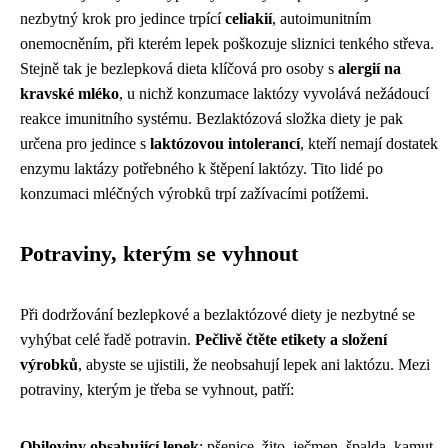
nezbytný krok pro jedince trpící
celiakií
, autoimunitním
onemocněním, při kterém lepek poškozuje sliznici tenkého střeva.
Stejně tak je bezlepková dieta klíčová pro osoby s
alergií na
kravské mléko
, u nichž konzumace laktózy vyvolává nežádoucí
reakce imunitního systému. Bezlaktózová složka diety je pak
určena pro jedince s
laktózovou intolerancí
, kteří nemají dostatek
enzymu laktázy potřebného k štěpení laktózy. Tito lidé po
konzumaci mléčných výrobků trpí zažívacími potížemi.
Potraviny, kterým se vyhnout
Při dodržování bezlepkové a bezlaktózové diety je nezbytné se
vyhýbat celé řadě potravin.
Pečlivě čtěte etikety a složení
výrobků
, abyste se ujistili, že neobsahují lepek ani laktózu. Mezi
potraviny, kterým je třeba se vyhnout, patří:
Obiloviny obsahující lepek
: pšenice, žito, ječmen, špalda, kamut.