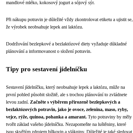
mandlové mléko, kokosový jogurt a sójový sýr.
Při nákupu potravin je důležité vždy zkontrolovat etiketu a ujistit se,
že výrobek neobsahuje lepek ani laktózu.
Dodržování bezlepkové a bezlaktózové diety vyžaduje důkladné
plánování a informovanost o složení potravin.
Tipy pro sestavení jídelníčku
Sestavení jídelníčku, který neobsahuje lepek a laktózu, může na
první pohled působit složitě, ale s trochou plánování to zvládnete
levou zadní.
Začněte s výběrem přirozeně bezlepkových a
bezlaktózových potravin, jako je ovoce, zelenina, maso, ryby,
vejce, rýže, quinoa, pohanka a amarant.
Tyto potraviny by měly
tvořit základ vašeho jídelníčku. Nezapomeňte na luštěniny, které
jsou skvělým zdrojem bílkovin a vlákniny. Důležité je také sledovat