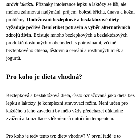
strávit laktózu.
Příznaky intolerance lepku a laktózy se liší, ale
mohou zahrnovat nadýmání, průjem, bolesti břicha, únavu a kožní
problémy.
Dodržování bezlepkové a bezlaktózové diety
vyžaduje pečlivé čtení etiket potravin a výběr alternativních
zdrojů živin.
Existuje mnoho bezlepkových a bezlaktózových
produktů dostupných v obchodech s potravinami, včetně
bezlepkového chleba, těstovin a cereálií a rostlinných mlék a
jogurtů.
Pro koho je dieta vhodná?
Bezlepková a bezlaktózová dieta, často označovaná jako dieta bez
lepku a laktózy, je komplexní stravovací režim. Není určen pro
každého a jeho zavedení by mělo vždy předcházet důkladné
zvážení a konzultace s lékařem či nutričním terapeutem.
Pro koho je tedy tento typ diety vhodný? V první řadě je to