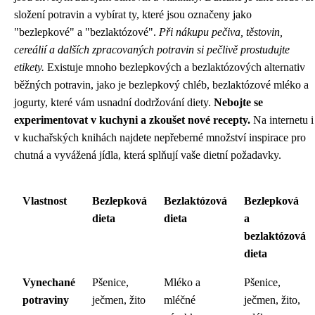
složení potravin a vybírat ty, které jsou označeny jako
"bezlepkové" a "bezlaktózové".
Při nákupu pečiva, těstovin,
cereálií a dalších zpracovaných potravin si pečlivě prostudujte
etikety.
Existuje mnoho bezlepkových a bezlaktózových alternativ
běžných potravin, jako je bezlepkový chléb, bezlaktózové mléko a
jogurty, které vám usnadní dodržování diety.
Nebojte se
experimentovat v kuchyni a zkoušet nové recepty.
Na internetu i
v kuchařských knihách najdete nepřeberné množství inspirace pro
chutná a vyvážená jídla, která splňují vaše dietní požadavky.
Vlastnost
Bezlepková
Bezlaktózová
Bezlepková
dieta
dieta
a
bezlaktózová
dieta
Vynechané
Pšenice,
Mléko a
Pšenice,
potraviny
ječmen, žito
mléčné
ječmen, žito,